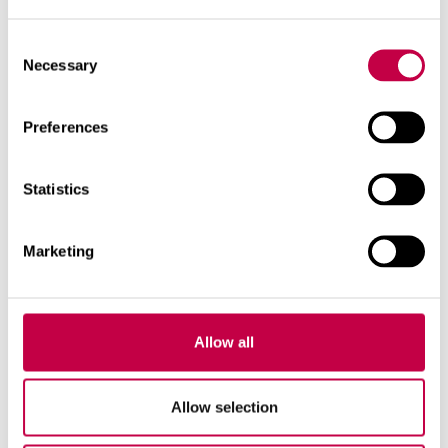
Consent
Necessary
Selection
Preferences
MAAN­PA­RAN­NUS
Statistics
Li­sää ve­den­pi­dä­tys­ky­kyä kom­pos­til­la ja
bio­hii­lel­lä Kom­pos­ti ja puu­tar­ha­mul­
Marketing
ta nos­ta­vat maan hu­musp...
14.02.2026
KATSO LISÄÄ
Allow all
Allow selection