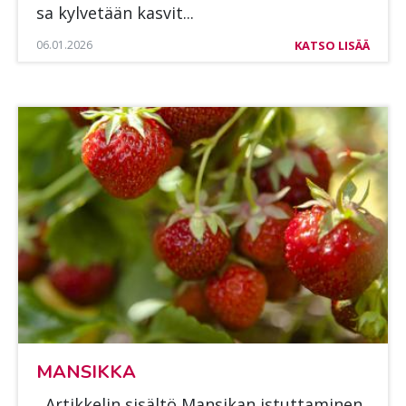
sa kyl­ve­tään kas­vit...
06.01.2026
KATSO LISÄÄ
MAN­SIK­KA
Ar­tik­ke­lin si­säl­tö Man­si­kan is­tut­ta­mi­nen