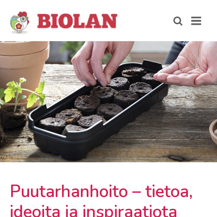
Puutarhanhoito – tietoa,
ideoita ja inspiraatiota