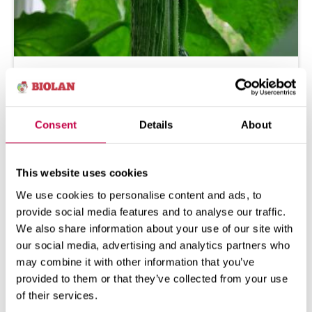
IK­KU­NA­KURK­KU – NÄIN ON­NIS­TUT
KAS­VA­TUK­SES­SA
Ik­ku­na­kur­kun kyl­vö Ik­ku­na­kur­kun is­tu­tus
Consent
Details
About
Ik­ku­na­kur­kun lan­noi­tus Ik­ku­na­kur­kun
tuen­ta Ik­ku­na­kur­kun ...
This website uses cookies
16.02.2026
KATSO LISÄÄ
We use cookies to personalise content and ads, to
provide social media features and to analyse our traffic.
We also share information about your use of our site with
our social media, advertising and analytics partners who
may combine it with other information that you’ve
provided to them or that they’ve collected from your use
of their services.