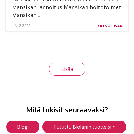
Man­si­kan lan­noi­tus Man­si­kan hoi­to­toi­met
Man­si­kan...
14.12.2025
KATSO LISÄÄ
Lisää
Mitä lukisit seuraavaksi?
Blogi
Tutustu Biolanin tuotteisiin