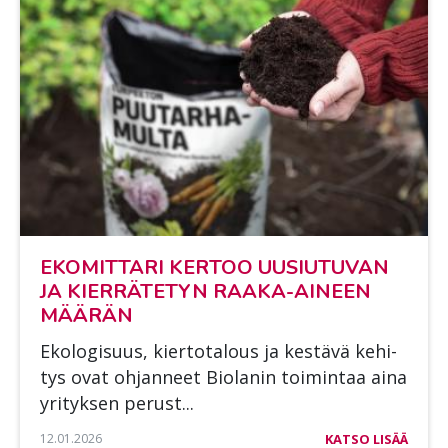
EKO­MIT­TA­RI KER­TOO UUSIU­TU­VAN
JA KIER­RÄ­TE­TYN RAA­KA-AI­NEEN
MÄÄ­RÄN
Eko­lo­gi­suus, kier­to­ta­lous ja kes­tä­vä ke­hi­
tys ovat oh­jan­neet Bio­la­nin toi­min­taa aina
yri­tyk­sen pe­rust...
12.01.2026
KATSO LISÄÄ