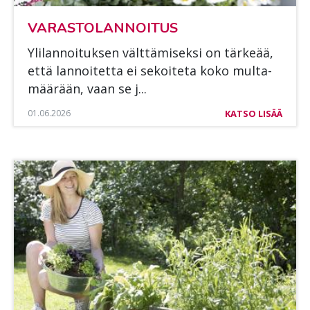
VA­RAS­TO­LAN­NOI­TUS
Yli­lan­noi­tuk­sen vält­tä­mi­sek­si on tär­ke­ää,
että lan­noi­tet­ta ei se­koi­te­ta koko mul­ta­
mää­rään, vaan se j...
01.06.2026
KATSO LISÄÄ