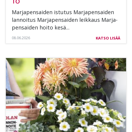
TO
Mar­ja­pen­sai­den is­tu­tus Mar­ja­pen­sai­den
lan­noi­tus Mar­ja­pen­sai­den leik­kaus Mar­ja­
pen­sai­den hoi­to kesä...
08.06.2026
KATSO LISÄÄ