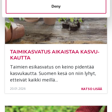
Deny
TAI­MI­KAS­VA­TUS AI­KAIS­TAA KAS­VU­
KAUT­TA
Tai­mien esi­kas­va­tus on kei­no pi­den­tää
kas­vu­kaut­ta. Suo­men kesä on niin ly­hyt,
et­tei­vät kaik­ki meil­lä...
20.01.2026
KATSO LISÄÄ