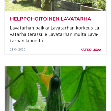
HELP­PO­HOI­TOI­NEN LA­VA­TAR­HA
La­va­tar­han paik­ka La­va­tar­han kor­keus La­
va­tar­ha te­ras­sil­le La­va­tar­han mul­ta La­va­
tar­han lan­noi­tus ...
21.04.2026
KATSO LISÄÄ