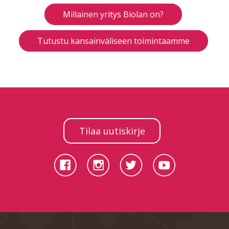
Millainen yritys Biolan on?
Tutustu kansainväliseen toimintaamme
Tilaa uutiskirje