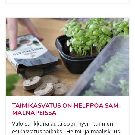
TAI­MI­KAS­VA­TUS ON HELP­POA SAM­
MAL­NA­PEIS­SA
Va­loi­sa ik­ku­na­lau­ta so­pii hy­vin tai­mien
esi­kas­va­tus­pai­kak­si. Hel­mi- ja maa­lis­kuus­