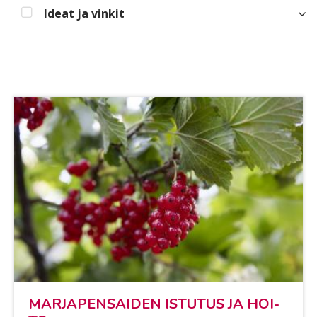
Ideat ja vinkit
MAR­JA­PEN­SAI­DEN IS­TU­TUS JA HOI­