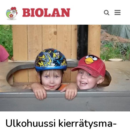
Ul­ko­huus­si kier­rä­tys­ma­