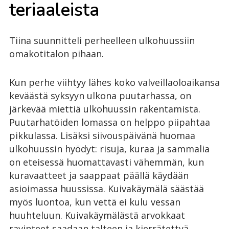
te­ri­aa­leis­ta
Tiina suunnitteli perheelleen ulkohuussiin
omakotitalon pihaan.
Kun perhe viihtyy lähes koko valveillaoloaikansa
keväästä syksyyn ulkona puutarhassa, on
järkevää miettiä ulkohuussin rakentamista.
Puutarhatöiden lomassa on helppo piipahtaa
pikkulassa. Lisäksi siivouspäivänä huomaa
ulkohuussin hyödyt: risuja, kuraa ja sammalia
on eteisessä huomattavasti vähemmän, kun
kuravaatteet ja saappaat päällä käydään
asioimassa huussissa. Kuivakäymälä säästää
myös luontoa, kun vettä ei kulu vessan
huuhteluun. Kuivakäymälästä arvokkaat
ravinteet saadaan talteen ja kierrätettyä