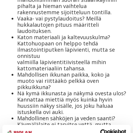
pihalta ja hieman vaihtelua
rakennustemme sijoitteluun tontilla.
Vaaka- vai pystylaudoitus? Meillä
hukkalautojen pituus määritteli
laudoituksen.
Katon materiaali ja kaltevuuskulma?
Kattohuopaan on helppo tehdä
ilmastointiputken läpivienti, mutta se
onnistuu
valmiilla läpivientitiivisteellä mihin
kattomateriaaliin tahansa.
Mahdollisen ikkunan paikka, koko ja
muoto vai riittääkö pelkkä oven
pikkuikkuna?
Nä kymä ikkunasta ja näkymä ovesta ulos?
Kannattaa miettiä myös kuinka hyvin
huussiin näkyy sisälle, jos joku haluaa
istuskella ovi auki.
Mahdollinen sähköjen ja veden saanti?
Käymälälaite ei tarvitse vettä, mutta
käsienpesupaikka on hyvä olla lähellä.