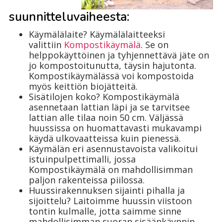
suunnitteluvaiheesta:
Käymälälaite? Käymälälaitteeksi
valittiin
Kompostikäymälä
. Se on
helppokäyttöinen ja tyhjennettävä jäte on
jo kompostoitunutta, täysin hajutonta.
Kompostikäymälässä voi kompostoida
myös keittiön biojätteitä.
Sisätilojen koko? Kompostikäymälä
asennetaan lattian läpi ja se tarvitsee
lattian alle tilaa noin 50 cm. Väljässä
huussissa on huomattavasti mukavampi
käydä ulkovaatteissa kuin pienessä.
Käymälän eri asennustavoista valikoitui
istuinpulpettimalli, jossa
Kompostikäymälä on mahdollisimman
paljon rakenteissa piilossa.
Huussirakennuksen sijainti pihalla ja
sijoittelu? Laitoimme huussin viistoon
tontin kulmalle, jotta saimme sinne
mahdollisimman suoran sisäänkäynnin