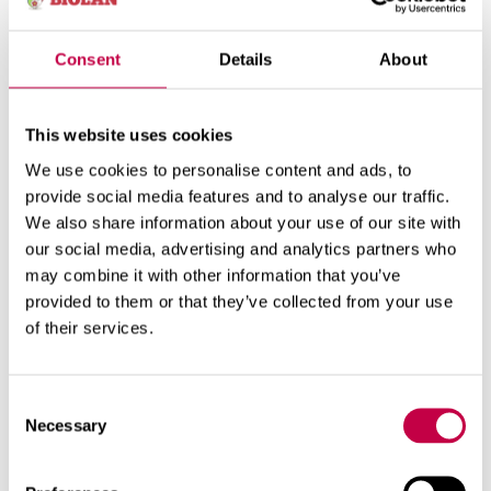
Käymälä ei tarvitse myöskään sähköä,
mutta valaistus tuo käyttömukavuutta
syyspimeällä.
Consent
Details
About
Porrasaskelmien määrä ja korkeus?
Kuivikeastian paikka? Ilmastointiputken
esteettinen päällystysmateriaali?
This website uses cookies
Hyvissä ajoin kannattaa alkaa keräillä
We use cookies to personalise content and ads, to
hukka- ja kierrätysmateriaaleja. Meille
uutena ostettiin lopulta
provide social media features and to analyse our traffic.
Kompostikäymälä, maalit ja ovi.
We also share information about your use of our site with
Ulkoseinien väri (piti miettiä tontin muihin
our social media, advertising and analytics partners who
rakennuksiin yhteensopivaksi)
may combine it with other information that you’ve
Ulkoseinät 589X (vihreä), Tikkurilan Vinha
provided to them or that they’ve collected from your use
Karmit 605X (sininen), Tikkurilan Vinha
of their services.
Lattian väri
Sävy Kivikko 3465, Tikkurilan Ässä Petsi ja
käsittely Kiillon lattialakalla
Lisäksi piti tehdä selvitystyötä sisäseinille
Consent
sopivasta väristä; perimätiedon mukaan
Necessary
Selection
eräät sinisen sävyt karkottavat kärpäsiä.
Vaaleansininen H436 (tekee valoisan