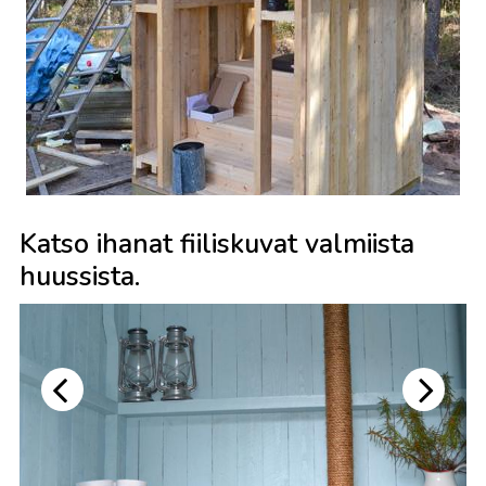
Katso ihanat fiiliskuvat valmiista
huussista.
Huopaa kattoon saatiin veljen nurkista