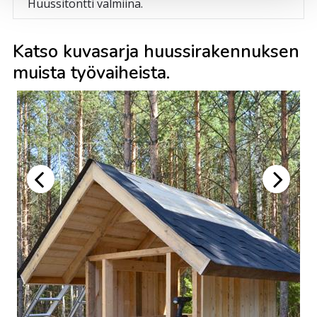
Huussitontti valmiina.
Katso kuvasarja huussirakennuksen
muista työvaiheista.