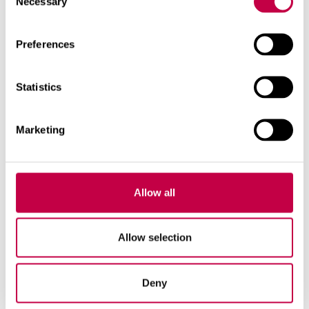
ma­te­ri­aa...
Necessary
Selection
KATSO LISÄÄ
Preferences
Statistics
Marketing
Allow all
Allow selection
Deny
KUK­KA­SEP­PE­LEI­TÄ