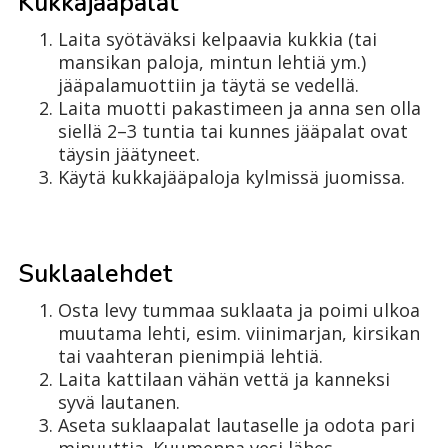
Kukkajääpalat
Laita syötäväksi kelpaavia kukkia (tai
mansikan paloja, mintun lehtiä ym.)
jääpalamuottiin ja täytä se vedellä.
Laita muotti pakastimeen ja anna sen olla
siellä 2–3 tuntia tai kunnes jääpalat ovat
täysin jäätyneet.
Käytä kukkajääpaloja kylmissä juomissa.
Suklaalehdet
Osta levy tummaa suklaata ja poimi ulkoa
muutama lehti, esim. viinimarjan, kirsikan
tai vaahteran pienimpiä lehtiä.
Laita kattilaan vähän vettä ja kanneksi
syvä lautanen.
Aseta suklaapalat lautaselle ja odota pari
minuuttia. Kuumenna vesi lähes