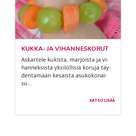
KUK­KA- JA VI­HAN­NES­KO­RUT
As­kar­te­le ku­kis­ta, mar­jois­ta ja vi­
han­nek­sis­ta yk­si­löl­li­siä ko­ru­ja täy­
den­tä­mään ke­säis­tä asu­ko­ko­nai­
su...
KATSO LISÄÄ