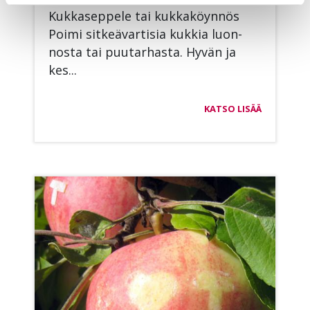
Kuk­ka­sep­pe­le tai kuk­ka­köyn­nös
Poi­mi sit­keä­var­ti­sia kuk­kia luon­
nos­ta tai puu­tar­has­ta. Hy­vän ja
kes...
KATSO LISÄÄ