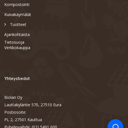
Kompostointi
Kuivakäymälät
Tuotteet
Ajankohtaista
Tietosuoja
Verkkokauppa
Yhteystiedot
Biolan Oy
Support
S
Lauttakyläntie 570, 27510 Eura
Hi there! How can we help you
today?
Postiosoite:
PL 2, 27501 Kauttua
Puhelinvaihde: (02) 5491 600