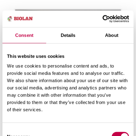
Consent
Details
About
This website uses cookies
We use cookies to personalise content and ads, to
provide social media features and to analyse our traffic.
We also share information about your use of our site with
our social media, advertising and analytics partners who
NO­PEAT JA HEL­POT KUK­KA-
may combine it with other information that you’ve
ASE­TEL­MAT
provided to them or that they’ve collected from your use
of their services.
Saat teh­tyä no­peas­ti kau­nii­ta
kimp­pu­ja ja ase­tel­mia oman puu­
tar­han ku­kis­ta ja muis­ta luon­non­
Consent