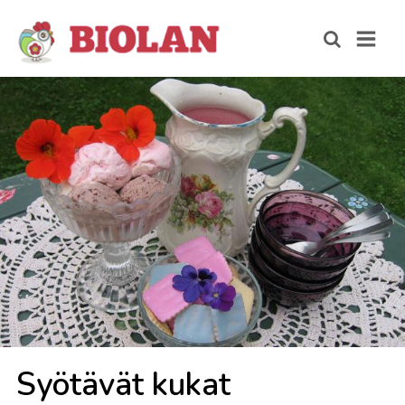
Syö­tä­vät ku­kat