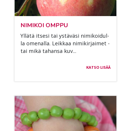
NI­MI­KOI OMP­PU
Yl­lä­tä it­se­si tai ys­tä­vä­si ni­mi­koi­dul­
la ome­nal­la. Leik­kaa ni­mi­kir­jai­met -
tai mikä ta­han­sa kuv...
KATSO LISÄÄ