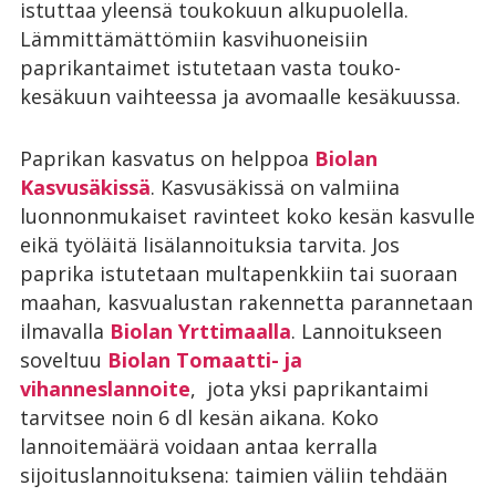
istuttaa yleensä toukokuun alkupuolella.
Lämmittämättömiin kasvihuoneisiin
paprikantaimet istutetaan vasta touko-
kesäkuun vaihteessa ja avomaalle kesäkuussa.
Paprikan kasvatus on helppoa
Biolan
Kasvusäkissä
. Kasvusäkissä on valmiina
luonnonmukaiset ravinteet koko kesän kasvulle
eikä työläitä lisälannoituksia tarvita. Jos
paprika istutetaan multapenkkiin tai suoraan
maahan, kasvualustan rakennetta parannetaan
ilmavalla
Biolan Yrttimaalla
. Lannoitukseen
soveltuu
Biolan Tomaatti- ja
vihanneslannoite
, jota yksi paprikantaimi
tarvitsee noin 6 dl kesän aikana. Koko
lannoitemäärä voidaan antaa kerralla
sijoituslannoituksena: taimien väliin tehdään