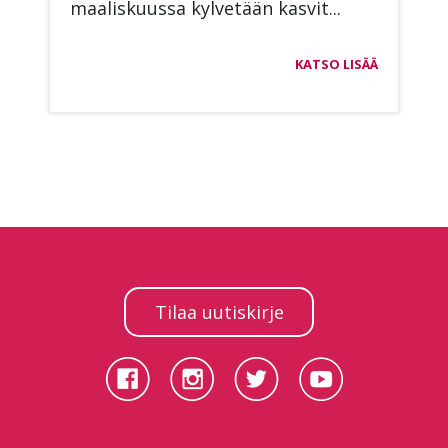
maa­lis­kuus­sa kyl­ve­tään kas­vit...
KATSO LISÄÄ
Tilaa uutiskirje