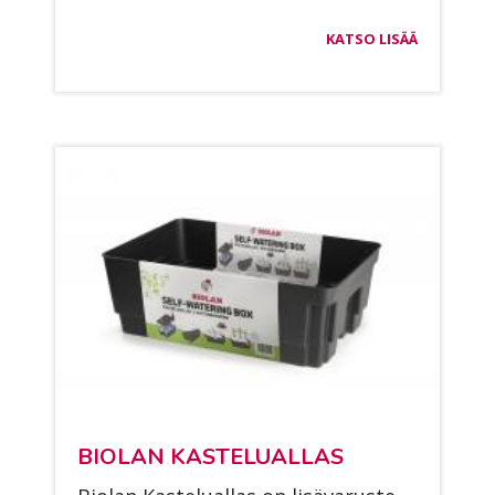
KATSO LISÄÄ
BIO­LAN KAS­TE­LUAL­LAS