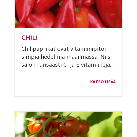
CHI­LI
Chi­li­papri­kat ovat vi­ta­mii­ni­pi­toi­
sim­pia he­del­miä maa­il­mas­sa. Niis­
sä on run­saas­ti C- ja E-vi­ta­mii­ne­ja...
KATSO LISÄÄ