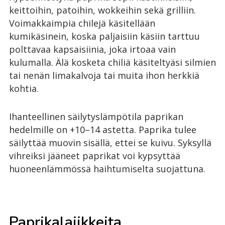
keittoihin, patoihin, wokkeihin sekä grilliin.
Voimakkaimpia chilejä käsitellään
kumikäsinein, koska paljaisiin käsiin tarttuu
polttavaa kapsaisiinia, joka irtoaa vain
kulumalla. Älä kosketa chiliä käsiteltyäsi silmien
tai nenän limakalvoja tai muita ihon herkkiä
kohtia.
Ihanteellinen säilytyslämpötila paprikan
hedelmille on +10–14 astetta. Paprika tulee
säilyttää muovin sisällä, ettei se kuivu. Syksyllä
vihreiksi jääneet paprikat voi kypsyttää
huoneenlämmössä haihtumiselta suojattuna.
Paprikalajikkeita