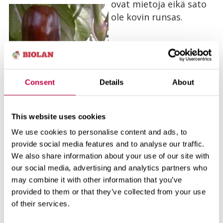
ovat mietoja eikä sato
ole kovin runsas.
Muita
erikoisenmuotoisia
paprikoita:
Consent
Details
About
'Sweet
Banana'
on pitkäkäinen,
This website uses cookies
keltainen paprika.
We use cookies to personalise content and ads, to
provide social media features and to analyse our traffic.
'Amyka'
on
We also share information about your use of our site with
kermanvärinen paprika,
our social media, advertising and analytics partners who
jonka hedelmät ovat
may combine it with other information that you’ve
pitkäkäisiä.
provided to them or that they’ve collected from your use
of their services.