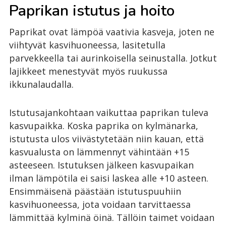
Paprikan istutus ja hoito
Paprikat ovat lämpöä vaativia kasveja, joten ne
viihtyvät kasvihuoneessa, lasitetulla
parvekkeella tai aurinkoisella seinustalla. Jotkut
lajikkeet menestyvät myös ruukussa
ikkunalaudalla.
Istutusajankohtaan vaikuttaa paprikan tuleva
kasvupaikka. Koska paprika on kylmänarka,
istutusta ulos viivästytetään niin kauan, että
kasvualusta on lämmennyt vähintään +15
asteeseen. Istutuksen jälkeen kasvupaikan
ilman lämpötila ei saisi laskea alle +10 asteen.
Ensimmäisenä päästään istutuspuuhiin
kasvihuoneessa, jota voidaan tarvittaessa
lämmittää kylminä öinä. Tällöin taimet voidaan