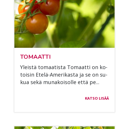
TO­MAAT­TI
Yleis­tä to­maa­tis­ta To­maat­ti on ko­
toi­sin Ete­lä-Ame­ri­kas­ta ja se on su­
kua sekä mu­na­koi­sol­le että pe...
KATSO LISÄÄ