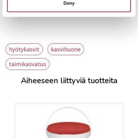
Deny
hyötykasvit
kasvihuone
taimikasvatus
Aiheeseen liittyviä tuotteita