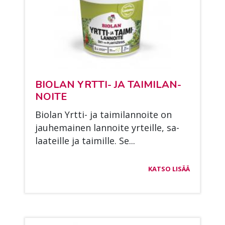
BIO­LAN YRT­TI- JA TAI­MI­LAN­
NOI­TE
Bio­lan Yrt­ti- ja tai­mi­lan­noi­te on
jau­he­mai­nen lan­noi­te yr­teil­le, sa­
laa­teil­le ja tai­mil­le. Se...
KATSO LISÄÄ