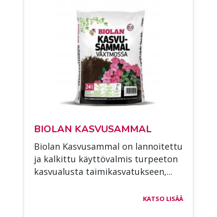
BIO­LAN KAS­VUSAM­MAL
Bio­lan Kas­vusam­mal on lan­noi­tet­tu
ja kal­kit­tu käyt­tö­val­mis tur­pee­ton
kas­vua­lus­ta tai­mi­kas­va­tuk­seen,...
KATSO LISÄÄ