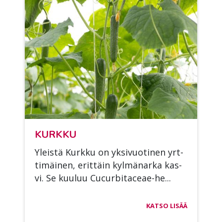
KURK­KU
Yleis­tä Kurk­ku on yk­si­vuo­ti­nen yrt­
ti­mäi­nen, erit­täin kyl­mä­nar­ka kas­
vi. Se kuu­luu Cucur­bi­taceae-he...
KATSO LISÄÄ