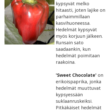
kypsyvät melko
hitaasti, joten lajike on
parhaimmillaan
kasvihuoneessa.
Hedelmät kypsyvät
myös korjuun jälkeen.
Runsain sato
saadaankin, kun
hedelmät poimitaan
raakoina.
'Sweet Chocolate'
on
erikoispaprika, jonka
hedelmät muuttuvat
kypsyessään
suklaanruskeiksi.
Pitkäkäiset hedelmät