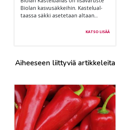
Bio­lan Kas­te­lual­las on li­sä­va­rus­te
Bio­lan kas­vusäk­kei­hin. Kas­te­lual­
taas­sa säk­ki ase­te­taan al­taan...
KATSO LISÄÄ
Aiheeseen liittyviä artikkeleita