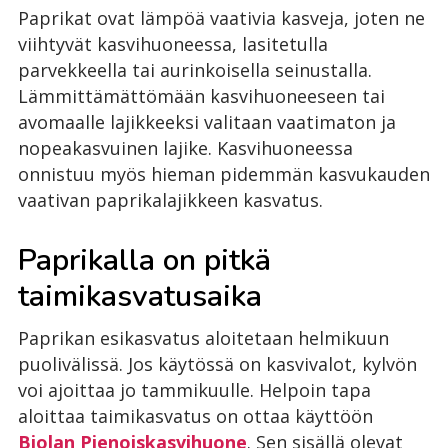
Paprikat ovat lämpöä vaativia kasveja, joten ne
viihtyvät kasvihuoneessa, lasitetulla
parvekkeella tai aurinkoisella seinustalla.
Lämmittämättömään kasvihuoneeseen tai
avomaalle lajikkeeksi valitaan vaatimaton ja
nopeakasvuinen lajike. Kasvihuoneessa
onnistuu myös hieman pidemmän kasvukauden
vaativan paprikalajikkeen kasvatus.
Paprikalla on pitkä
taimikasvatusaika
Paprikan esikasvatus aloitetaan helmikuun
puolivälissä. Jos käytössä on kasvivalot, kylvön
voi ajoittaa jo tammikuulle. Helpoin tapa
aloittaa taimikasvatus on ottaa käyttöön
Biolan Pienoiskasvihuone
. Sen sisällä olevat