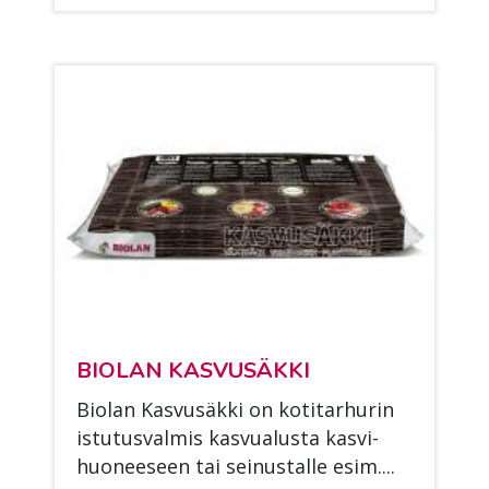
BIO­LAN KAS­VUSÄK­KI
Bio­lan Kas­vusäk­ki on ko­ti­tar­hu­rin
is­tu­tus­val­mis kas­vua­lus­ta kas­vi­
huo­nee­seen tai sei­nus­tal­le esim....