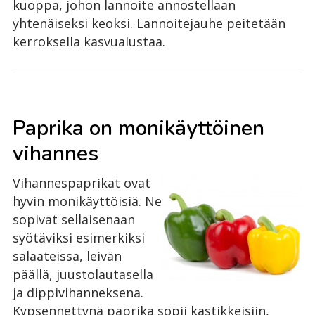
kuoppa, johon lannoite annostellaan
yhtenäiseksi keoksi. Lannoitejauhe peitetään
kerroksella kasvualustaa.
Paprika on monikäyttöinen
vihannes
Vihannespaprikat ovat
hyvin monikäyttöisiä. Ne
sopivat sellaisenaan
syötäviksi esimerkiksi
salaateissa, leivän
päällä, juustolautasella
ja dippivihanneksena.
Kypsennettynä paprika sopii kastikkeisiin,