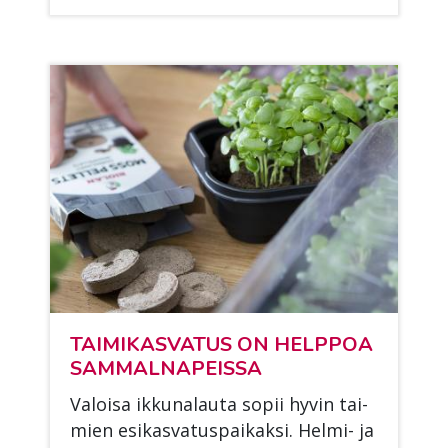
TAI­MI­KAS­VA­TUS ON HELP­POA
SAM­MAL­NA­PEIS­SA
Va­loi­sa ik­ku­na­lau­ta so­pii hy­vin tai­
mien esi­kas­va­tus­pai­kak­si. Hel­mi- ja