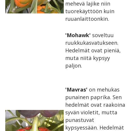
mehevä lajike niin
tuorekäyttöön kuin
ruuanlaittoonkin.
'Mohawk'
soveltuu
ruukkukasvatukseen.
Hedelmät ovat pieniä,
muta niitä kypsyy
paljon.
'Mavras'
on mehukas
punainen paprika. Sen
hedelmät ovat raakoina
syvän violetit, mutta
punastuvat
kypsyessään. Hedelmät