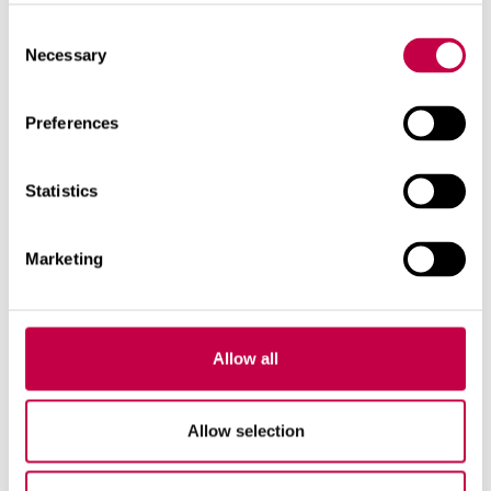
'Topgirl'
on
Consent
tomaattipaprika, jonka
Necessary
Selection
hedelmät ovat
pyöreähköt ja melko
Preferences
pienet. Hedelmiä
kehittyy runsaasti,
joten pienestä
Statistics
hedelmäkoosta
huolimatta lajike on
Marketing
satoisa. Hedelmät ovat
erittäin miedon
makuisia. Ehtii tuottaa
satoa myös avomaalla.
Allow all
Muita lajikkeita
Allow selection
avomaalle:
'Saigon'