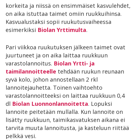
korkeita ja niissä on ensimmäiset kasvulehdet,
on aika istuttaa taimet omiin ruukkuihinsa.
Kasvualustaksi sopii ruukutusvaiheessa
esimerkiksi
Biolan Yrttimulta
.
Pari viikkoa ruukutuksen jälkeen taimet ovat
juurtuneet ja on aika laittaa ruukkuun
varastolannoitus.
Biolan Yrtti- ja
taimilannoitteelle
tehdään ruukun reunaan
syvä kolo, johon annostellaan 2 rkl
lannoitejauhetta. Toinen vaihtoehto
varastolannoitteeksi on laittaa ruukkuun 0,4
dl
Biolan Luonnonlannoitetta
. Lopuksi
lannoite peitetään mullalla. Kun lannoite on
lisätty ruukkuun, taimikasvatuksen aikana ei
tarvita muuta lannoitusta, ja kasteluun riittää
pelkkä vesi.