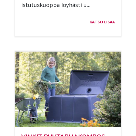
is­tu­tus­kuop­pa löy­häs­ti u...
KATSO LISÄÄ