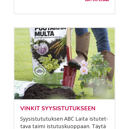
VIN­KIT SYY­SIS­TU­TUK­SEEN
Syy­sis­tu­tu­tuk­sen ABC Lai­ta is­tu­tet­
ta­va tai­mi is­tu­tus­kuop­paan. Täy­tä