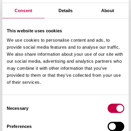
alla olevaa paksua lehtikerrosta voi levittää
laajemmalle alueelle sen sijaan, että haravoisi
Consent
Details
About
kaikki pois.
This website uses cookies
Viimeiset lehdet putoavat yleensä vasta
pakkasöiden puraisemana. Jäätynyt nurmikko
We use cookies to personalise content and ads, to
provide social media features and to analyse our traffic.
rapsahtelee poikki kengän alla, joten nurmella
We also share information about your use of our site with
liikkuminen kannattaa ajoittaa
our social media, advertising and analytics partners who
pakkasettomaan hetkeen.
may combine it with other information that you’ve
provided to them or that they’ve collected from your use
of their services.
Consent
Necessary
Selection
Preferences