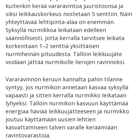
kuitenkin kerää vararavintoa juuristoonsa ja
siksi leikkauskorkeus nostetaan 5 senttiin. Näin
yhteyttävää lehtipinta-alaa on enemmän.
Syksyllä nurmikkoa leikataan edelleen
säännöllisesti, jotta kerralla tarvitsee leikata
korkeintaan 1‒2 senttiä yksittäisen
nurmiheinän pituudesta. Tällöin leikkuujäte
voidaan jättää nurmikolle lierojen ravinnoksi.
Vararavinnon keruun kannalta pahin tilanne
syntyy, jos nurmikon annetaan kasvaa syksyllä
vapaasti ja sitten kerralla nurmikko leikataan
lyhyeksi. Tällöin nurmikon kasvuun käyttämää
energiaa häviää leikkuujätteeseen ja nurmikko
joutuu käyttämään uusien lehtien
kasvattamiseen talven varalle keräämiään
ravintovarastoja.