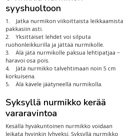
syyshuoltoon
1. Jatka nurmikon viikoittaista leikkaamista
pakkasiin asti.
2. Yksittäiset lehdet voi silputa
ruohonleikkurilla ja jättää nurmikolle.
3. Älä jätä nurmikolle paksua lehtipatjaa −
haravoi osa pois.
4. Jätä nurmikko talvehtimaan noin 5 cm
korkuisena.
5. Älä kävele jäätyneellä nurmikolla.
Syksyllä nurmikko kerää
vararavintoa
Kesällä hyväkuntoinen nurmikko voidaan
leikata hyvinkin lyhyeksi. Syksyllä nurmikko