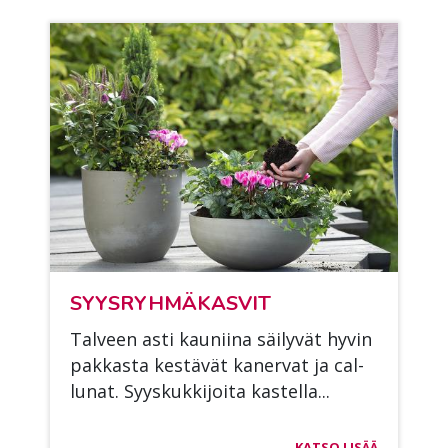
SYYS­RYH­MÄ­KAS­VIT
Tal­veen asti kau­nii­na säi­ly­vät hy­vin
pak­kas­ta kes­tä­vät ka­ner­vat ja cal­
lu­nat. Syys­kuk­ki­joi­ta kas­tel­la...
KATSO LISÄÄ