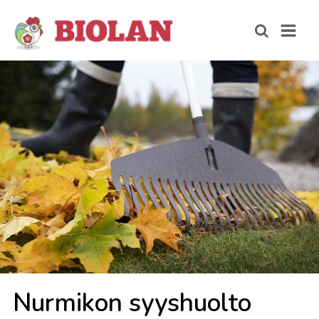
Nur­mi­kon syys­huol­to