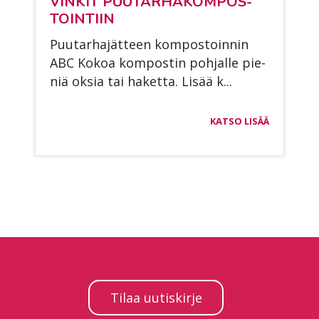
VIN­KIT PUU­TAR­HA­KOM­POS­
TOIN­TIIN
Puu­tar­ha­jät­teen kom­pos­toin­nin
ABC Ko­koa kom­pos­tin poh­jal­le pie­
niä ok­sia tai ha­ket­ta. Li­sää k...
KATSO LISÄÄ
Tilaa uutiskirje