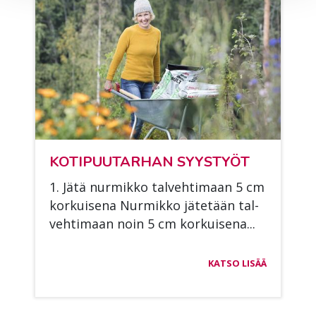
KO­TI­PUU­TAR­HAN SYYS­TYÖT
1. Jätä nur­mik­ko tal­veh­ti­maan 5 cm
kor­kui­se­na Nur­mik­ko jä­te­tään tal­
veh­ti­maan noin 5 cm kor­kui­se­na...
KATSO LISÄÄ