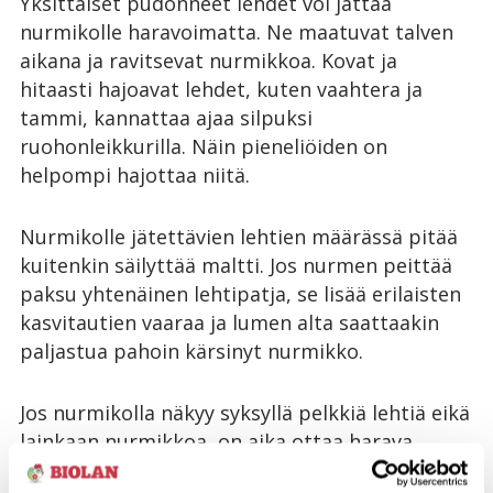
Yksittäiset pudonneet lehdet voi jättää
nurmikolle haravoimatta. Ne maatuvat talven
aikana ja ravitsevat nurmikkoa. Kovat ja
hitaasti hajoavat lehdet, kuten vaahtera ja
tammi, kannattaa ajaa silpuksi
ruohonleikkurilla. Näin pieneliöiden on
helpompi hajottaa niitä.
Nurmikolle jätettävien lehtien määrässä pitää
kuitenkin säilyttää maltti. Jos nurmen peittää
paksu yhtenäinen lehtipatja, se lisää erilaisten
kasvitautien vaaraa ja lumen alta saattaakin
paljastua pahoin kärsinyt nurmikko.
Jos nurmikolla näkyy syksyllä pelkkiä lehtiä eikä
lainkaan nurmikkoa, on aika ottaa harava
käteen ja rapsutella nurmikkoa esiin. Puiden