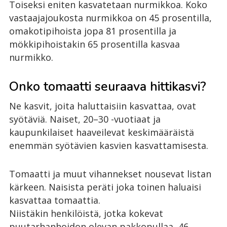
Toiseksi eniten kasvatetaan nurmikkoa. Koko
vastaajajoukosta nurmikkoa on 45 prosentilla,
omakotipihoista jopa 81 prosentilla ja
mökkipihoistakin 65 prosentilla kasvaa
nurmikko.
Onko tomaatti seuraava hittikasvi?
Ne kasvit, joita haluttaisiin kasvattaa, ovat
syötäviä. Naiset, 20–30 -vuotiaat ja
kaupunkilaiset haaveilevat keskimääräistä
enemmän syötävien kasvien kasvattamisesta.
Tomaatti ja muut vihannekset nousevat listan
kärkeen. Naisista peräti joka toinen haluaisi
kasvattaa tomaattia.
Niistäkin henkilöistä, jotka kokevat
puutarhanhoidon olevan pakkopullaa, 46