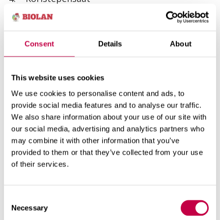
5. Monivuotiset kukat
Näitä haluttaisiin kasvattaa
Consent
Details
About
1. Tomaatti ja muut vihannekset
2. Mansikka
This website uses cookies
3. Juurekset
We use cookies to personalise content and ads, to
4. Yrtit
provide social media features and to analyse our traffic.
5. Salaatti
We also share information about your use of our site with
our social media, advertising and analytics partners who
may combine it with other information that you’ve
provided to them or that they’ve collected from your use
of their services.
Consent
Necessary
Selection