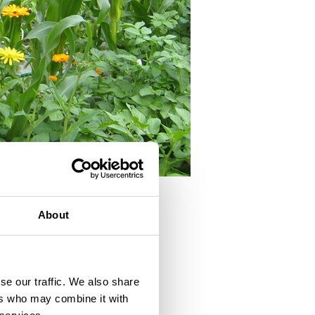
About
se our traffic. We also share
ers who may combine it with
alkoiseksi - raa'an jyvän