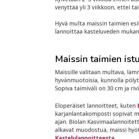
venyttää yli 3 viikkoon, ettei 
Hyvä multa maissin taimien es
lannoittaa kasteluveden mukan
Maissin taimien ist
Maissille valitaan multava, lämm
hyvänmuotoisia, kunnolla pölytt
Sopiva taimiväli on 30 cm ja rivi
Eloperäiset lannoitteet, kuten
karjanlantakomposti sopivat mai
ajan. Biolan Kasvimaalannoitet
alkavat muodostua, maissi hyö
Kastelulannoitteesta
.