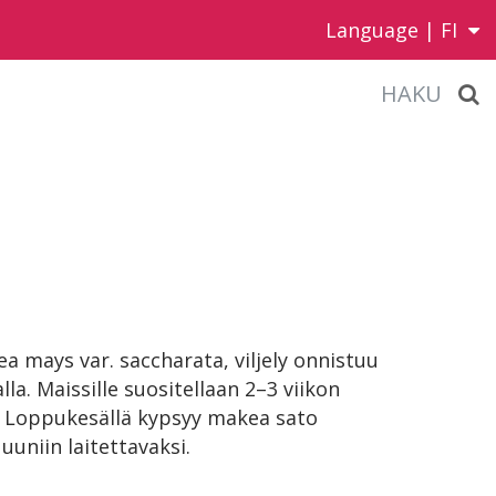
Language |
FI
HAKU
ea mays var. saccharata, viljely onnistuu
la. Maissille suositellaan 2–3 viikon
. Loppukesällä kypsyy makea sato
 uuniin laitettavaksi.