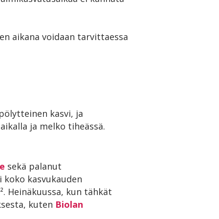
en aikana voidaan tarvittaessa
pölytteinen kasvi, ja
ikalla ja melko tiheässä.
te
sekä palanut
sti koko kasvukauden
m². Heinäkuussa, kun tähkät
ksesta, kuten
Biolan