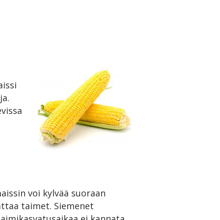
issi
ja.
evissa
aissin voi kylvää suoraan
attaa taimet. Siemenet
 Taimikasvatusaikaa ei kannata