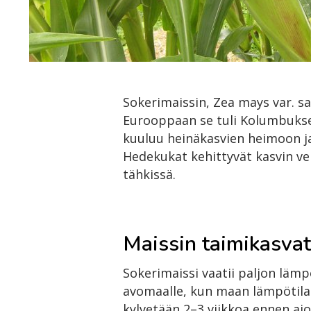
Sokerimaissin, Zea mays var. sac
Eurooppaan se tuli Kolumbukse
kuuluu heinäkasvien heimoon j
Hedekukat kehittyvät kasvin ver
tähkissä.
Maissin taimikasva
Sokerimaissi vaatii paljon läm
avomaalle, kun maan lämpötila 
kylvetään 2–3 viikkoa ennen aio