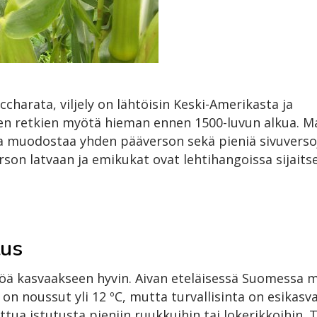
charata, viljely on lähtöisin Keski-Amerikasta ja
n retkien myötä hieman ennen 1500-luvun alkua. Ma
a muodostaa yhden pääverson sekä pieniä sivuverso
son latvaan ja emikukat ovat lehtihangoissa sijaits
tus
pöä kasvaakseen hyvin. Aivan eteläisessä Suomessa m
on noussut yli 12 ºC, mutta turvallisinta on esikasv
ttua istutusta pieniin ruukkuihin tai lokerikkoihin.