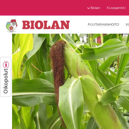
Biolan
Kuvapankki
PUUTARHANHOITO
K
Oikopolut