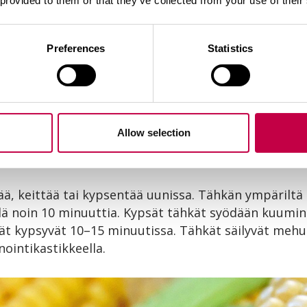
 provided to them or that they’ve collected from your use of their
jikkeelle tyypilliseksi. Tämän voi tarkistaa ensimmä
n sisään.
Preferences
Statistics
u
 tyvestä, mutta suojuslehdet jätetään paikoilleen. 
a lyhytaikainen varastointi alle 5 ºC lämpötilassa on
Allow selection
ippuen maissista saadaan 1–3 tähkää. Ensimmäiset 
ätään juuri ennen pakkasia.
tää, keittää tai kypsentää uunissa. Tähkän ympäriltä
ä noin 10 minuuttia. Kypsät tähkät syödään kuumina 
hkät kypsyvät 10–15 minuutissa. Tähkät säilyvät mehu
nointikastikkeella.