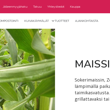
Jälleenmyyjähaku
Takuu
Yhteystiedot
Kauppa
OMPOSTOINTI
KUIVAKÄYMÄLÄT
TUOTTEET
AJANKOHTAISTA
MAIS­SI
Sokerimaissin, Z
lämpimällä paikal
taimikasvatusta
grillattavaksi tai