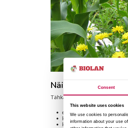
Näin tunnistat kyps
Consent
Tähkä on valmis kerättäväksi, 
This website uses cookies
emikukintojen vaaleat hai
We use cookies to personalis
kypsän tähkän pää tuntuu
information about your use of
kynnellä painettaessa jyvä