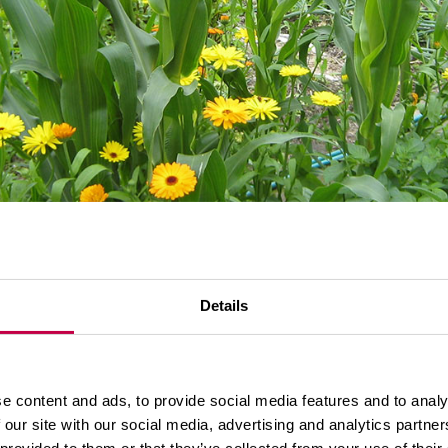
ät maissintähkät
Details
kun
venet ruskettuvat,
e content and ads, to provide social media features and to analy
 pyöreältä,
 our site with our social media, advertising and analytics partn
n sisältä pursuava neste on muuttunut maitomaisen v