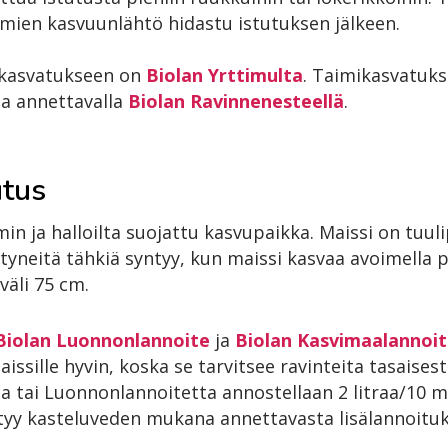
taimien kasvuunlähtö hidastu istutuksen jälkeen.
ikasvatukseen on
Biolan Yrttimulta
. Taimikasvatuks
a annettavalla
Biolan Ravinnenesteellä
.
utus
in ja halloilta suojattu kasvupaikka. Maissi on tuuli
yneitä tähkiä syntyy, kun maissi kasvaa avoimella pa
väli 75 cm.
Biolan Luonnonlannoite
ja
Biolan Kasvimaalannoi
ssille hyvin, koska se tarvitsee ravinteita tasaise
ta tai Luonnonlannoitetta annostellaan 2 litraa/10 
tyy kasteluveden mukana annettavasta lisälannoitu