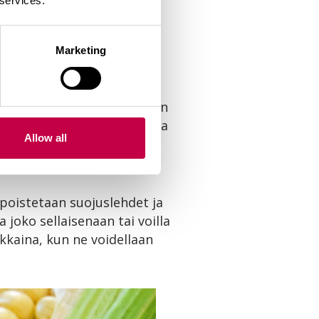
 services.
isillä sadonkorjuukerroilla
Marketing
Maissit ovat parhaimmillaan
 mahdollista. Lajikkeesta ja
Allow all
maissit kypsyvät yleensä
 poistetaan suojuslehdet ja
joko sellaisenaan tai voilla
kkaina, kun ne voidellaan