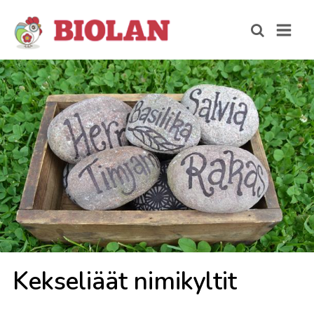
Kek­se­li­äät ni­mi­kyl­tit