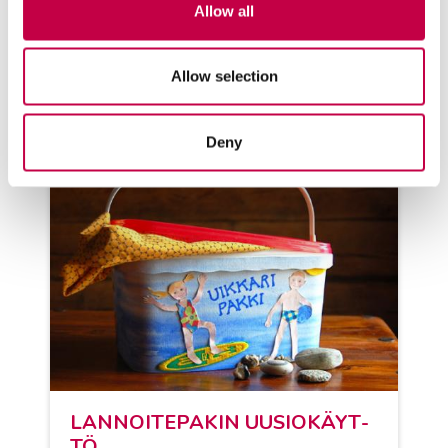
Allow all
KATSO LISÄÄ
Allow selection
Deny
LAN­NOI­TE­PA­KIN UUSIO­KÄYT­
TÖ