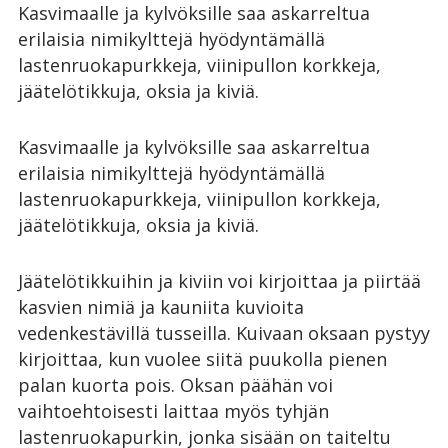
Kasvimaalle ja kylvöksille saa askarreltua
erilaisia nimikylttejä hyödyntämällä
lastenruokapurkkeja, viinipullon korkkeja,
jäätelötikkuja, oksia ja kiviä.
Kasvimaalle ja kylvöksille saa askarreltua
erilaisia nimikylttejä hyödyntämällä
lastenruokapurkkeja, viinipullon korkkeja,
jäätelötikkuja, oksia ja kiviä.
Jäätelötikkuihin ja kiviin voi kirjoittaa ja piirtää
kasvien nimiä ja kauniita kuvioita
vedenkestävillä tusseilla. Kuivaan oksaan pystyy
kirjoittaa, kun vuolee siitä puukolla pienen
palan kuorta pois. Oksan päähän voi
vaihtoehtoisesti laittaa myös tyhjän
lastenruokapurkin, jonka sisään on taiteltu