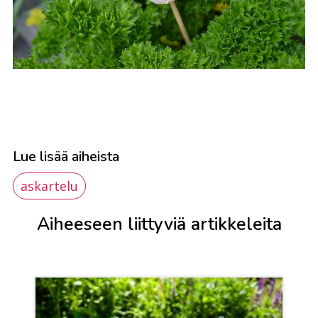
Lue lisää aiheista
askartelu
Aiheeseen liittyviä artikkeleita