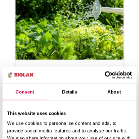
YR­TIT
Useim­mat yr­tit voi­daan kyl­vää suo­
raan kas­vu­pai­kal­le, mut­ta hy­
Consent
Details
About
vän sa­don var­mis­ta­mi­sek­si ne kan­
nat­taa ...
This website uses cookies
KATSO LISÄÄ
We use cookies to personalise content and ads, to
provide social media features and to analyse our traffic.
We also share information about your use of our site with