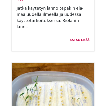
Jat­ka käy­te­tyn lan­noi­te­pa­kin elä­
mää uu­del­la il­meel­lä ja uu­des­sa
käyt­tö­tar­koi­tuk­ses­sa. Bio­la­nin
lann...
KATSO LISÄÄ