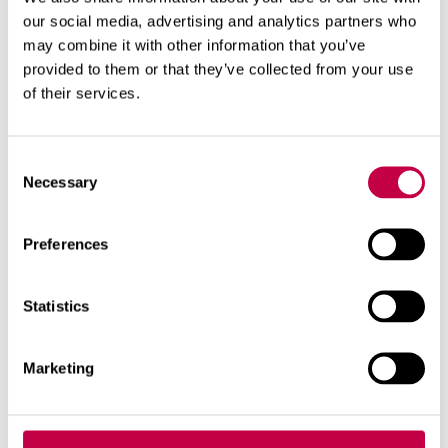
our social media, advertising and analytics partners who
may combine it with other information that you’ve
provided to them or that they’ve collected from your use
of their services.
Consent
Necessary
Selection
Preferences
Statistics
KUK­KA­SEP­PE­LEI­TÄ
Kuk­ka­sep­pe­le tai kuk­ka­köyn­nös
Marketing
Poi­mi sit­keä­var­ti­sia kuk­kia luon­
nos­ta tai puu­tar­has­ta. Hy­vän ja
kes...