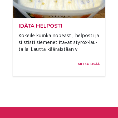
IDÄ­TÄ HEL­POS­TI
Ko­kei­le kuin­ka no­peas­ti, hel­pos­ti ja
siis­tis­ti sie­me­net itä­vät sty­rox-lau­
tal­la! Laut­ta kää­räis­tään v...
KATSO LISÄÄ