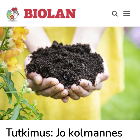
Tut­ki­mus: Jo kol­man­nes