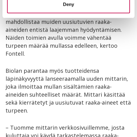
Deny
kompostoitujen jakeiden määrää edelleen.
Syksyllä valmistuva biokuitulaitos puolestaan
mahdollistaa muiden uusiutuvien raaka-
aineiden entistä laajemman hyödyntämisen.
Näiden toimien avulla voimme vähentää
turpeen määrää mullassa edelleen, kertoo
Fontell.
Biolan parantaa myös tuotteidensa
läpinäkyvyyttä lanseeraamalla uuden mittarin,
joka ilmoittaa mullan sisältämien raaka-
aineiden suhteelliset määrät. Mittari käsittää
sekä kierrätetyt ja uusiutuvat raaka-aineet että
turpeen.
– Tuomme mittarin verkkosivuillemme, josta
kuluttaja voi käydä tarkastelemassa raaka-