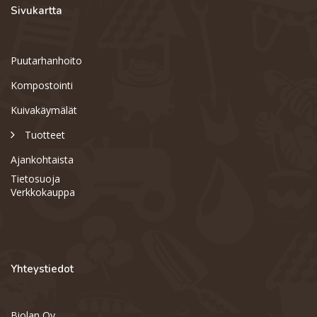
Sivukartta
Puutarhanhoito
Kompostointi
Kuivakäymälät
Tuotteet
Ajankohtaista
Tietosuoja
Verkkokauppa
Yhteystiedot
Biolan Oy