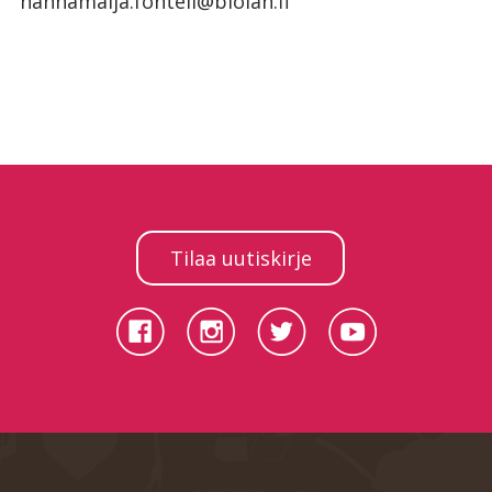
hannamaija.fontell@biolan.fi
Tilaa uutiskirje