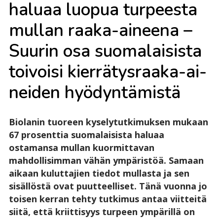
ha­lu­aa luo­pua tur­pees­ta
mul­lan raa­ka-ai­nee­na –
Suu­rin osa suo­ma­lai­sis­ta
toi­voi­si kier­rä­tys­raa­ka-ai­
nei­den hyö­dyn­tä­mis­tä
Biolanin tuoreen kyselytutkimuksen mukaan
67 prosenttia suomalaisista haluaa
ostamansa mullan kuormittavan
mahdollisimman vähän ympäristöä. Samaan
aikaan kuluttajien tiedot mullasta ja sen
sisällöstä ovat puutteelliset. Tänä vuonna jo
toisen kerran tehty tutkimus antaa viitteitä
siitä, että kriittisyys turpeen ympärillä on