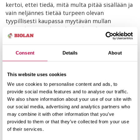
kertoi, ettei tiedä, mitä multa pitää sisällään ja
vain neljännes tietää turpeen olevan
tyypillisesti kaupassa myytävän mullan
pääraaka-aine. Yli puolet tutkimukseen
osallistuneista haluaisi kuitenkin saada lisää
tietoa siitä, mitä kaupassa myytävä multa
tarkalleen on.
Consent
Details
About
Biolan tarttuu tutkimuksen tuloksiin
This website uses cookies
toimenpiteillä
We use cookies to personalise content and ads, to
provide social media features and to analyse our traffic.
Biolan on päättänyt luopua turpeesta vuoteen
We also share information about your use of our site with
2040 mennessä ja korvaavia raaka-aineita
our social media, advertising and analytics partners who
kehitetään jatkuvasti. Turpeen osuus Biolanin
may combine it with other information that you’ve
tuotteista on jo nyt alle puolet.
provided to them or that they’ve collected from your use
of their services.
Pitkäjänteistä työtä kierrätysraaka-aineiden