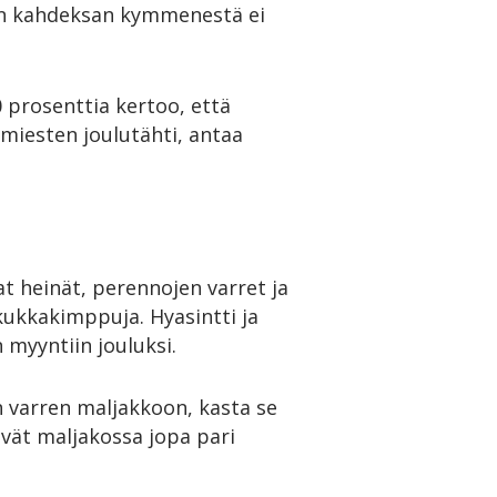
uin kahdeksan kymmenestä ei
0 prosenttia kertoo, että
 miesten joulutähti, antaa
at heinät, perennojen varret ja
kukkakimppuja. Hyasintti ja
 myyntiin jouluksi.
n varren maljakkoon, kasta se
ävät maljakossa jopa pari