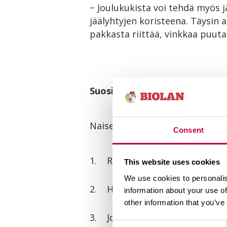
− Joulukukista voi tehdä myös j
jäälyhtyjen koristeena. Täysin 
pakkasta riittää, vinkkaa puuta
Suosikkijoulukukat
Naiset
Mieh
Consent
1. Ritarinkukka
1. Jo
This website uses cookies
We use cookies to personalis
2. Hyasintti
2. Hy
information about your use of
other information that you’ve
3. Joulutähti
3. Ri
Consent