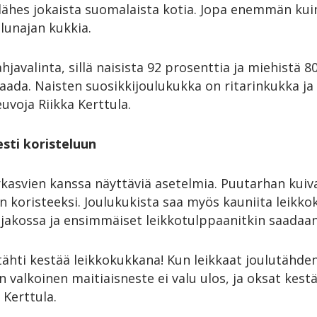
n lähes jokaista suomalaista kotia. Jopa enemmän k
ulunajan kukkia.
javalinta, sillä naisista 92 prosenttia ja miehistä 8
saada.
Naisten suosikkijoulukukka on ritarinkukka ja
uvoja Riikka Kerttula.
sti koristeluun
erkasvien kanssa näyttäviä asetelmia. Puutarhan kuiv
 koristeeksi. Joulukukista saa myös kauniita leikko
ljakossa ja ensimmäiset leikkotulppaanitkin saadaan
tähti kestää leikkokukkana! Kun leikkaat joulutähde
 valkoinen maitiaisneste ei valu ulos, ja oksat kest
 Kerttula.