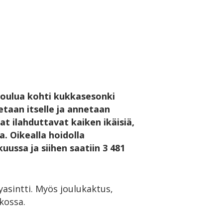
 joulua kohti kukkasesonki
taan itselle ja annetaan
at ilahduttavat kaiken ikäisiä,
. Oikealla hoidolla
uussa ja siihen saatiin 3 481
yasintti. Myös joulukaktus,
kossa.