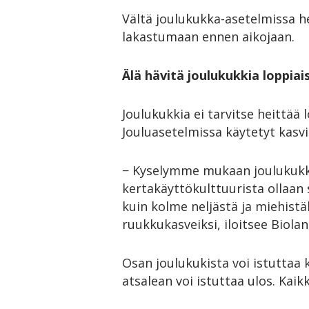
Vältä joulukukka-asetelmissa h
lakastumaan ennen aikojaan.
Älä hävitä joulukukkia loppiai
Joulukukkia ei tarvitse heittää
Jouluasetelmissa käytetyt kasvi
− Kyselymme mukaan joulukukk
kertakäyttökulttuurista ollaan
kuin kolme neljästä ja miehist
ruukkukasveiksi, iloitsee Biolan
Osan joulukukista voi istuttaa 
atsalean voi istuttaa ulos. Kai