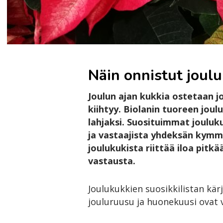
Näin onnistut joul
Joulun ajan kukkia ostetaan j
kiihtyy. Biolanin tuoreen jou
lahjaksi. Suosituimmat jouluku
ja vastaajista yhdeksän kymme
joulukukista riittää iloa pitk
vastausta.
Joulukukkien suosikkilistan kär
jouluruusu ja huonekuusi ovat 