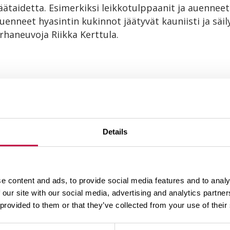
äätaidetta. Esimerkiksi leikkotulppaanit ja auennee
auenneet hyasintin kukinnot jäätyvät kauniisti ja säi
rhaneuvoja Riikka Kerttula.
Nuoret (30 v ja
et
Details
nuoremmat)
ulutähti
1. Joulutähti
e content and ads, to provide social media features and to analy
asintti
 our site with our social media, advertising and analytics partn
2. Ritarinkukka
 provided to them or that they’ve collected from your use of their
tarinkukka