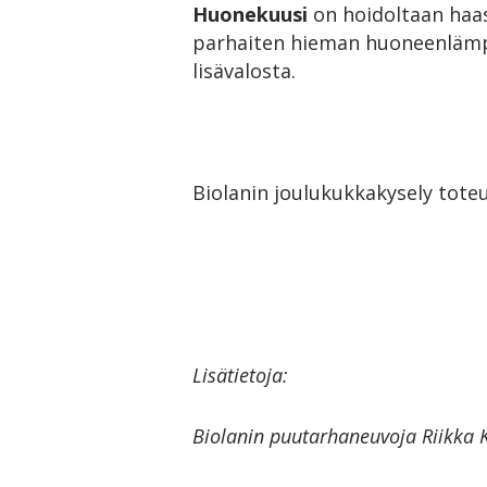
Huonekuusi
on hoidoltaan haas
parhaiten hieman huoneenlämp
lisävalosta.
Biolanin joulukukkakysely toteu
Lisätietoja:
Biolanin puutarhaneuvoja Riikka 