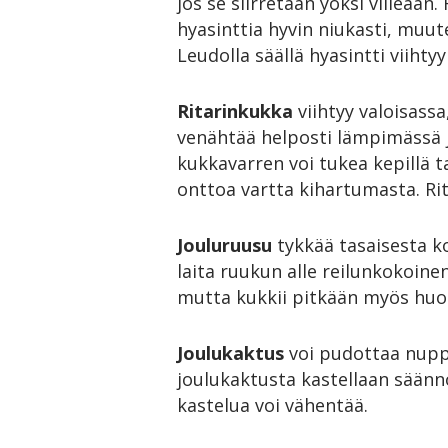
jos se siirretään yöksi viileään
hyasinttia hyvin niukasti, muu
Leudolla säällä hyasintti viihty
Ritarinkukka
viihtyy valoisassa
venähtää helposti lämpimässä ja
kukkavarren voi tukea kepillä 
onttoa vartta kihartumasta. Rita
Jouluruusu
tykkää tasaisesta k
laita ruukun alle reilunkokoinen
mutta kukkii pitkään myös hu
Joulukaktus
voi pudottaa nuppu
joulukaktusta kastellaan säännö
kastelua voi vähentää.