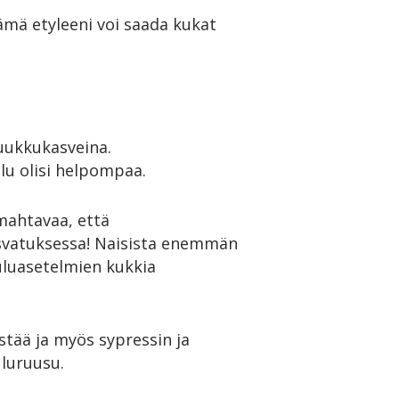
ämä etyleeni voi saada kukat
ruukkukasveina.
lu olisi helpompaa.
mahtavaa, että
asvatuksessa! Naisista enemmän
uluasetelmien kukkia
stää ja myös sypressin ja
uluruusu.