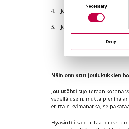
Necessary
Selection
4. Joulukaktus
4. H
5. Jouluruusu
5. J
Deny
Näin onnistut joulukukkien h
Joulutähti
sijoitetaan kotona v
vedellä usein, mutta pieninä a
erittäin kylmänarka, se pakataan
Hyasintti
kannattaa hankkia m