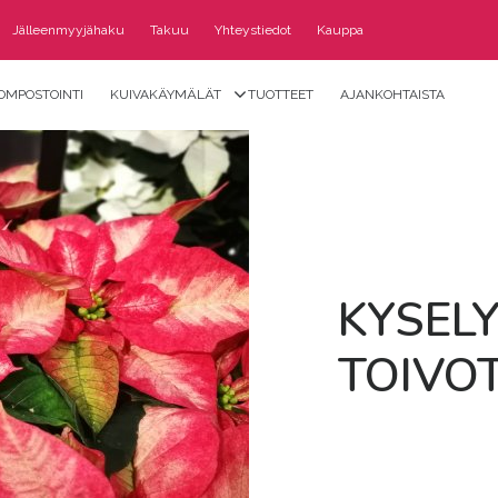
Jälleenmyyjähaku
Takuu
Yhteystiedot
Kauppa
OMPOSTOINTI
KUIVAKÄYMÄLÄT
TUOTTEET
AJANKOHTAISTA
KY­SE­L
TOI­VO