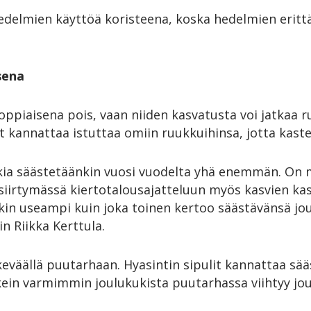
edelmien käyttöä koristeena, koska hedelmien eritt
sena
 loppiaisena pois, vaan niiden kasvatusta voi jatkaa 
t kannattaa istuttaa omiin ruukkuihinsa, jotta kaste
ia säästetäänkin vuosi vuodelta yhä enemmän. On 
 siirtymässä kiertotalousajatteluun myös kasvien k
äkin useampi kuin joka toinen kertoo säästävänsä jo
in Riikka Kerttula.
keväällä puutarhaan. Hyasintin sipulit kannattaa sää
kkein varmimmin joulukukista puutarhassa viihtyy jo