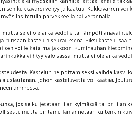
. Hyasinttia ei myöskään kannata laittaa lähelle takka
ten sen kukkavarsi venyy ja kaatuu. Kukkavarren voi 
y myös lasitetulla parvekkeella tai verannalla.
, mutta se ei ole arka vedolle tai lämpötilanavaihtelu
 runsaan kastelun seurauksena. Siksi kastelu saa ol
tai sen voi leikata maljakkoon. Kuminauhan kietomin
rinkukka viihtyy valoisassa, mutta ei ole arka vedoll
osteudesta. Kastelun helpottamiseksi vaihda kasvi 
 aluslautanen, johon kasteluvettä voi kaataa. Joulur
oneenlämmössä.
nsa, jos se kuljetetaan liian kylmässä tai on liian 
llisesti, mutta pintamullan annetaan kuitenkin kuiv