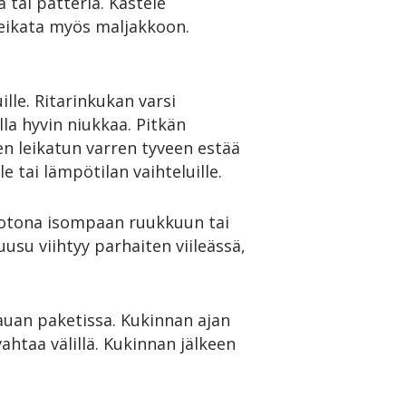
a tai patteria. Kastele
leikata myös maljakkoon.
ille. Ritarinkukan varsi
la hyvin niukkaa. Pitkän
en leikatun varren tyveen estää
e tai lämpötilan vaihteluille.
kotona isompaan ruukkuun tai
uusu viihtyy parhaiten viileässä,
kauan paketissa. Kukinnan ajan
ahtaa välillä. Kukinnan jälkeen