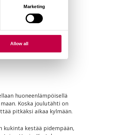
Marketing
Allow all
ellaan huoneenlämpöisellä
umaan. Koska joulutähti on
ättää pitkäksi aikaa kylmään.
sen kukinta kestää pidempään,