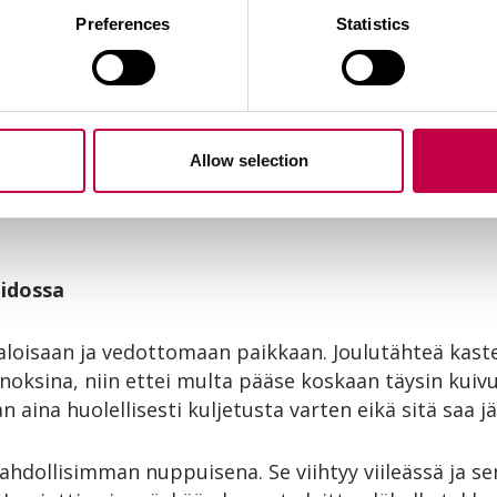
3. Hyasintti
Preferences
Statistics
uonekuusi
4. Huonekuusi
oulukaktus
5. Jouluruusu
Allow selection
oidossa
aloisaan ja vedottomaan paikkaan. Joulutähteä kast
nnoksina, niin ettei multa pääse koskaan täysin kuiv
 aina huolellisesti kuljetusta varten eikä sitä saa j
ahdollisimman nuppuisena. Se
viihtyy viileässä ja 