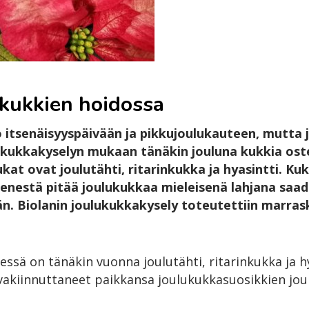
ukukkien hoidossa
o itsenäisyyspäivään ja pikkujoulukauteen, mutta
lukukkakyselyn mukaan tänäkin jouluna kukkia oste
kat ovat joulutähti, ritarinkukka ja hyasintti. Kuk
nestä pitää joulukukkaa mieleisenä lahjana saada
ään. Biolanin joulukukkakysely toteutettiin marrask
jessä on tänäkin vuonna joulutähti, ritarinkukka ja h
vakiinnuttaneet paikkansa joulukukkasuosikkien jou