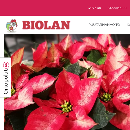
Biolan
Kuvapankki
PUUTARHANHOITO
K
Oikopolut