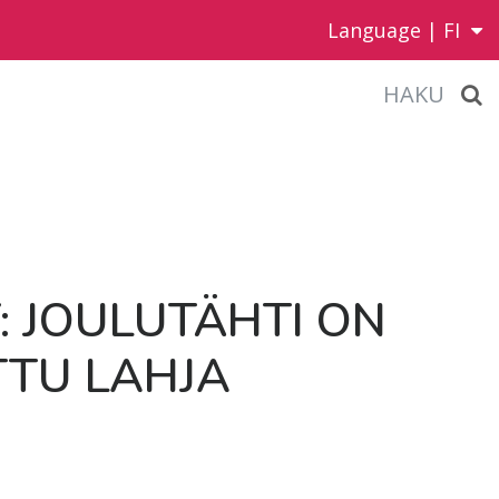
Language |
FI
HAKU
Y: JOU­LU­TÄH­TI ON
T­TU LAH­JA