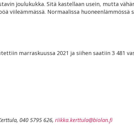
tavin joulukukka. Sitä kastellaan usein, mutta vähän
öä viileämmässä. Normaalissa huoneenlämmössä se
tettiin marraskuussa 2021 ja siihen saatiin 3 481 va
Kerttula, 040 5795 626,
riikka.kerttula@biolan.fi