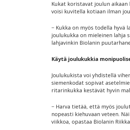
Kukat koristavat joulun aikaa
voisi kuvitella kotiaan ilman jo
− Kukka on myös todella hyvä lah
joulukukka on mieleinen lahja 
lahjavinkin Biolanin puutarhane
Käytä joulukukkia monipuolise
Joulukukista voi yhdistellä vih
siemenkodat sopivat asetelmien
ritarinkukka kestävät hyvin ma
− Harva tietää, että myös joulu
nopeasti kiehuvaan veteen. Näin
viikkoa, opastaa Biolanin Riikka