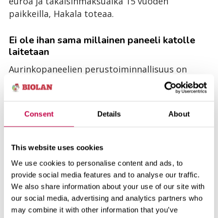
euroa ja takaisinmaksuaika 15 vuoden
paikkeilla, Hakala toteaa.
Ei ole ihan sama millainen paneeli katolle
laitetaan
Aurinkopaneelien perustoiminnallisuus on
tietysti kaikissa sama: napataan aurinkoa
taivaalta ja siirretään se sähkönä töpseleihin.
Niissä on kuitenkin tiettyjä eroja, jotka
Consent
Details
About
kannattaa ehdottomasti huomioida.
– Ennen kuin päädyimme Biolanilla tiettyihin
This website uses cookies
paneeleihin, kävimme läpi 2000 ympäri
We use cookies to personalise content and ads, to
maailmaa toimivaa paneelivalmistajaa.
provide social media features and to analyse our traffic.
Asiantuntijamme valitsivat 40 ja näistä
We also share information about your use of our site with
seitsemälle parhaalle lähetimme
our social media, advertising and analytics partners who
tarjouspyynnöt. Viisi vastasi ja yhden
may combine it with other information that you’ve