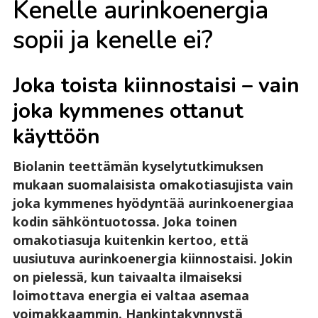
Ke­nel­le au­rin­koe­ner­gia
so­pii ja ke­nel­le ei?
Joka toista kiinnostaisi – vain
joka kymmenes ottanut
käyttöön
Biolanin teettämän kyselytutkimuksen
mukaan suomalaisista omakotiasujista vain
joka kymmenes hyödyntää aurinkoenergiaa
kodin sähköntuotossa. Joka toinen
omakotiasuja kuitenkin kertoo, että
uusiutuva aurinkoenergia kiinnostaisi. Jokin
on pielessä, kun taivaalta ilmaiseksi
loimottava energia ei valtaa asemaa
voimakkaammin. Hankintakynnystä