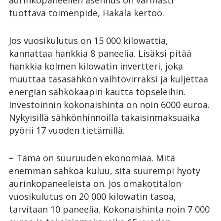
aurinkopaneelien asennus on varmasti
tuottava toimenpide, Hakala kertoo.
Jos vuosikulutus on 15 000 kilowattia,
kannattaa hankkia 8 paneelia. Lisäksi pitää
hankkia kolmen kilowatin invertteri, joka
muuttaa tasasähkön vaihtovirraksi ja kuljettaa
energian sähkökaapin kautta töpseleihin.
Investoinnin kokonaishinta on noin 6000 euroa.
Nykyisillä sähkönhinnoilla takaisinmaksuaika
pyörii 17 vuoden tietämillä.
– Tämä on suuruuden ekonomiaa. Mitä
enemmän sähköä kuluu, sitä suurempi hyöty
aurinkopaneeleista on. Jos omakotitalon
vuosikulutus on 20 000 kilowatin tasoa,
tarvitaan 10 paneelia. Kokonaishinta noin 7 000