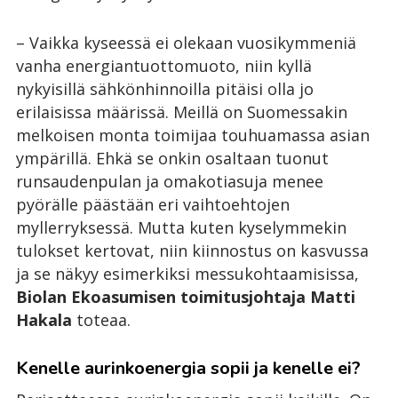
– Vaikka kyseessä ei olekaan vuosikymmeniä
vanha energiantuottomuoto, niin kyllä
nykyisillä sähkönhinnoilla pitäisi olla jo
erilaisissa määrissä. Meillä on Suomessakin
melkoisen monta toimijaa touhuamassa asian
ympärillä. Ehkä se onkin osaltaan tuonut
runsaudenpulan ja omakotiasuja menee
pyörälle päästään eri vaihtoehtojen
myllerryksessä. Mutta kuten kyselymmekin
tulokset kertovat, niin kiinnostus on kasvussa
ja se näkyy esimerkiksi messukohtaamisissa,
Biolan Ekoasumisen toimitusjohtaja Matti
Hakala
toteaa.
Kenelle aurinkoenergia sopii ja kenelle ei?