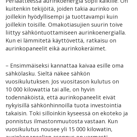
Periaatteessa aurinkoenergia sopii kaikille. On
kuitenkin tekijöitä, joiden takia aurinko on
joillekin hyödyllisempi ja tuottavampi kuin
joillekin toisille. Omakotiasujien suurin toive
liittyy sähköntuottamiseen aurinkoenergialla.
Kun ei lämmitetä käyttövettä, ratkaisu on
aurinkopaneelit eikä aurinkokeräimet.
– Ensimmäiseksi kannattaa kaivaa esille oma
sähkölasku. Sieltä näkee sähkön
vuosikulutuksen. Jos vuositason kulutus on
10 000 kilowattia tai alle, on hyvin
todennäköistä, että aurinkopaneelit eivät
nykyisillä sähkönhinnoilla tuota investointia
takaisin. Toki silloinkin kyseessä on ekoteko ja
ponnistus ilmastonmuutosta vastaan. Kun
vuosikulutus nousee yli 15 000 kilowatin,