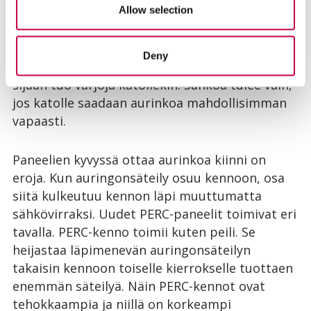
Allow selection
aurinkoa. Jos isoisoisoisän istuttama kuusi
varjostaa katolla olevan paneelin, on se
valitettavasti kaadettava. Matala pajupusikko
Deny
ei menoa haittaa, sankka ja korkea metsä sen
sijaan tuo varjoja katollekin. Sähköä tulee vain,
jos katolle saadaan aurinkoa mahdollisimman
vapaasti.
Paneelien kyvyssä ottaa aurinkoa kiinni on
eroja. Kun auringonsäteily osuu kennoon, osa
siitä kulkeutuu kennon läpi muuttumatta
sähkövirraksi. Uudet PERC-paneelit toimivat eri
tavalla. PERC-kenno toimii kuten peili. Se
heijastaa läpimenevän auringonsäteilyn
takaisin kennoon toiselle kierrokselle tuottaen
enemmän säteilyä. Näin PERC-kennot ovat
tehokkaampia ja niillä on korkeampi