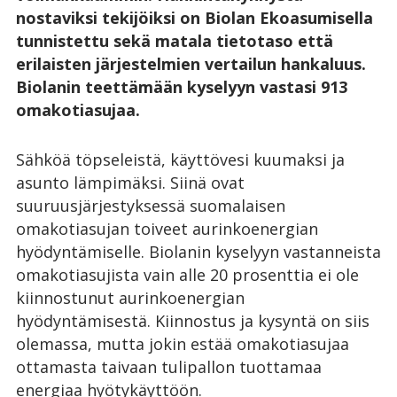
nostaviksi tekijöiksi on Biolan Ekoasumisella
tunnistettu sekä matala tietotaso että
erilaisten järjestelmien vertailun hankaluus.
Biolanin teettämään kyselyyn vastasi 913
omakotiasujaa.
Sähköä töpseleistä, käyttövesi kuumaksi ja
asunto lämpimäksi. Siinä ovat
suuruusjärjestyksessä suomalaisen
omakotiasujan toiveet aurinkoenergian
hyödyntämiselle. Biolanin kyselyyn vastanneista
omakotiasujista vain alle 20 prosenttia ei ole
kiinnostunut aurinkoenergian
hyödyntämisestä. Kiinnostus ja kysyntä on siis
olemassa, mutta jokin estää omakotiasujaa
ottamasta taivaan tulipallon tuottamaa
energiaa hyötykäyttöön.