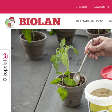
Biolan
Kuvapankki
PUUTARHANHOITO
K
Oikopolut