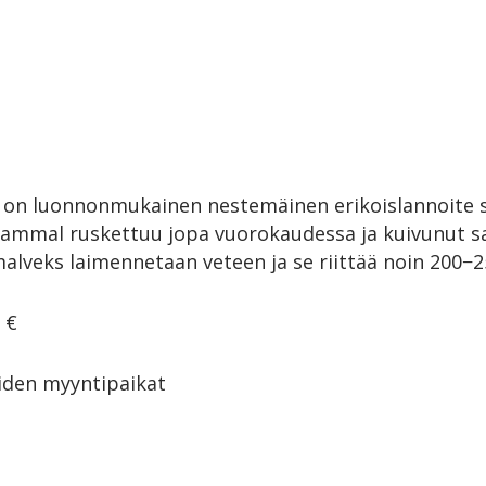
on luonnonmukainen nestemäinen erikoislannoite
n sammal ruskettuu jopa vuorokaudessa ja kuivunut 
alveks laimennetaan veteen ja se riittää noin 200−2
 €
den myyntipaikat