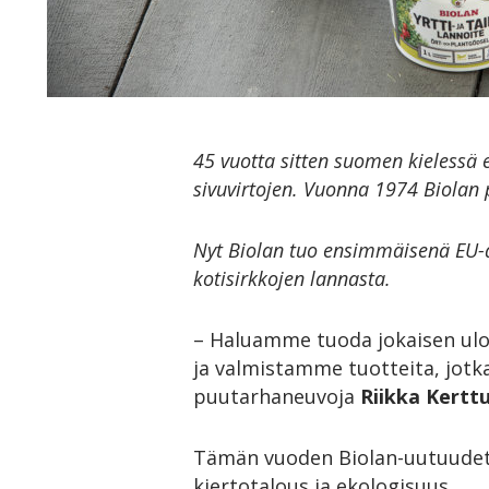
45 vuotta sitten suomen kielessä e
sivuvirtojen. Vuonna 1974 Biolan 
Nyt Biolan tuo ensimmäisenä EU-al
kotisirkkojen lannasta.
– Haluamme tuoda jokaisen ulot
ja valmistamme tuotteita, jot
puutarhaneuvoja
Riikka Kerttu
Tämän vuoden Biolan-uutuudet s
kiertotalous ja ekologisuus.