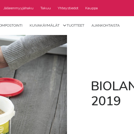
Jälleenmyyjähaku
Takuu
Yhteystiedot
Kauppa
OMPOSTOINTI
KUIVAKÄYMÄLÄT
TUOTTEET
AJANKOHTAISTA
BIO­LA
2019