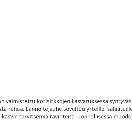
n valmistettu kotisirkkojen kasvatuksessa syntyvästä
stä rehua. Lannoitejauhe soveltuu yrteille, salaateil
ia kasvin tarvitsemia ravinteita luonnollisessa muodo