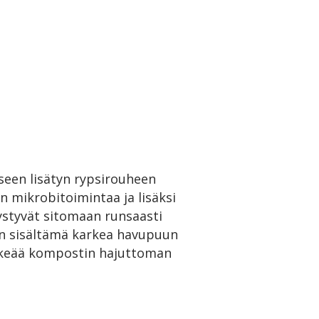
seen lisätyn rypsirouheen
n mikrobitoimintaa ja lisäksi
ystyvät sitomaan runsaasti
en sisältämä karkea havupuun
rkeää kompostin hajuttoman