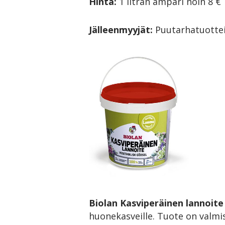
Hinta:
1 litran ämpäri noin 8 €
Jälleenmyyjät:
Puutarhatuottei
Bio
lan Kasviperäinen lannoite
huonekasveille. Tuote on valmis