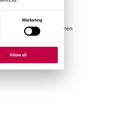
 services.
Marketing
sa on kasvin juuren ja sienen
en että ravinteiden saanti
iksi kuivuutta, tauteja ja
Allow all