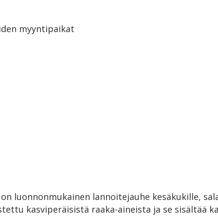
den myyntipaikat
on luonnonmukainen lannoitejauhe kesäkukille, salaate
tettu kasviperäisistä raaka-aineista ja se sisältää k