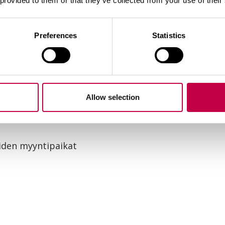
 provided to them or that they’ve collected from your use of their
Preferences
Statistics
ykorritsaseos puutarha- ja huonekasveille. Mykorrit
sioista kasvin juuristopinta-ala kasvaa ja sekä ved
ista kestävämmän erilaisia stressitilanteita, esimerk
lisätään multaan kasvin istutus- tai kylvövaiheessa.
Allow selection
den myyntipaikat