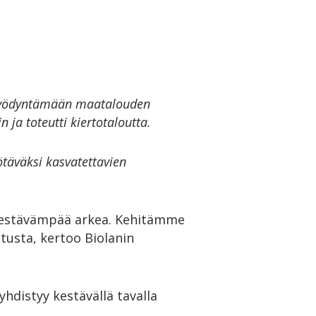
yi hyödyntämään maatalouden
ja toteutti kiertotaloutta.
ötäväksi kasvatettavien
a kestävämpää arkea. Kehitämme
usta, kertoo Biolanin
hdistyy kestävällä tavalla