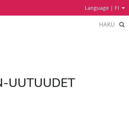
Language |
FI
HAKU
N-UU­TUU­DET