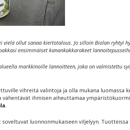
i vielä ollut sanaa kiertotalous. Jo silloin Biolan ryht
pakkasi ensimmäiset kanankakkarakeet lannoitepusseihin 
ueella markkinoille lannoitteen, joka on valmistettu sy
tuville vihreitä valintoja ja olla mukana luomass
ka vähentävät ihmisen aiheuttamaa ympäristökuormit
la
.
oveltuvat luonnonmukaiseen viljelyyn. Tuotteissa y