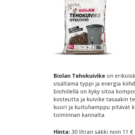
Biolan Tehokuivike
on erikois
sisältämä typpi ja energia kiih
biohiilellä on kyky sitoa komp
kosteutta ja kuivike tasaakin
kuori ja kuituhamppu pitävät 
toiminnan kannalta.
Hinta:
30 litran säkki noin 11 €