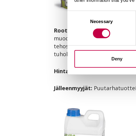
other information that you’ve
Consent
Necessary
Selection
RootgrowTM -mykorritsa
on m
muodostama symbioosi, jonka an
tehostuu. Mykorritsa tekee kasv
tuholaisia vastaan. Mykorritsa 
Deny
Hinta:
150 g pussi noin 9 €
Jälleenmyyjät:
Puutarhatuottei