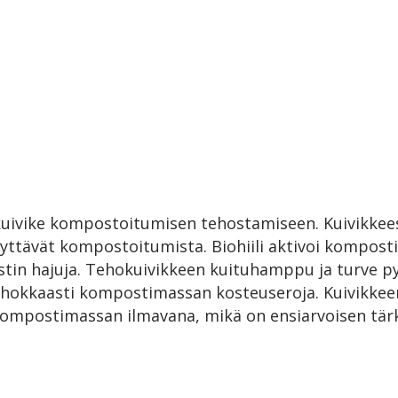
kuivike kompostoitumisen tehostamiseen. Kuivikkee
dyttävät kompostoitumista. Biohiili aktivoi komposti
ostin hajuja. Tehokuivikkeen kuituhamppu ja turve p
 tehokkaasti kompostimassan kosteuseroja. Kuivikke
kompostimassan ilmavana, mikä on ensiarvoisen tä