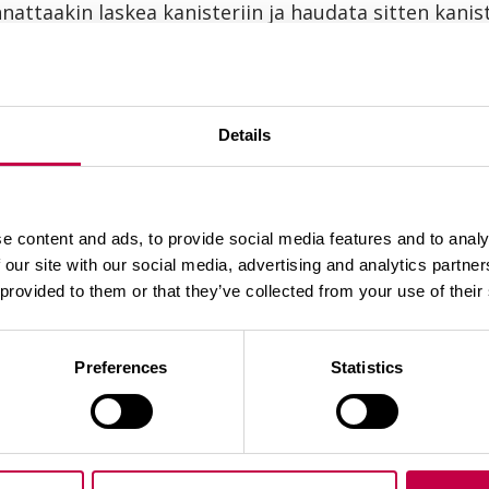
nnattaakin laskea kanisteriin ja haudata sitten kani
aihdetaan uusi lämmin vesi päivittäin muutaman vuo
on myös sähköllä toimivia kompostorinlämmittimiä
Details
kompostorin vaivattomasti parissa päivässä, Kerttul
toituminen lähtee käyntiin. Kompostorissa, jossa o
e content and ads, to provide social media features and to analy
nousta muutamassa päivässä jopa 50 asteeseen. Jäte
 our site with our social media, advertising and analytics partn
a kompostorin yläosaan saattaa tulla parissa viikos
 provided to them or that they’ve collected from your use of their
t, sen lämpötila laskee. Mitä enemmän kompostori
tyy. Siksi kompostoria tyhjennetään myös talvella. 
Preferences
Statistics
litraa. Tyhjennetyn kompostimullan voi laittaa pu
 kevättä ja levitystä puutarhaan istutusten katteek
intä mokaa talvikompostoinnissa