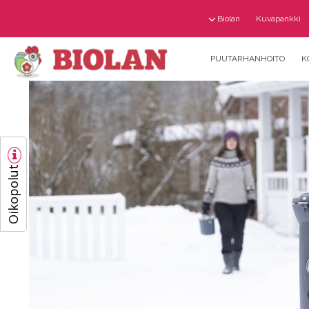
Biolan
Kuvapankki
PUUTARHANHOITO
K
Oikopolut