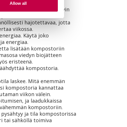
Allow all
tulee olla kauttaaltaan hyvin
mpostorista.
nöllisesti hajotettavaa, jotta
rtaa viikossa.
energiaa. Käytä joko
ja energiaa.
etta lisätään kompostoriin
lmasosa viedyn biojätteen
yös eristeenä.
jäähdyttää kompostoria.
tila laskee. Mitä enemmän
ksi kompostoria kannattaa
utaman viikon välein.
tumisen, ja laadukkaissa
ee vähemmän kompostoriin.
 pysähtyy ja tila kompostorissa
i tai sähköllä toimiva