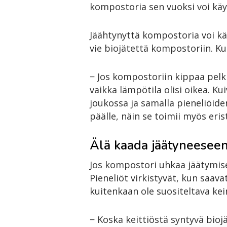
kompostoria sen vuoksi voi käy
Jäähtynyttä kompostoria voi käyt
vie biojätettä kompostoriin. K
− Jos kompostoriin kippaa pelkk
vaikka lämpötila olisi oikea. K
joukossa ja samalla pieneliöide
päälle, näin se toimii myös eris
Älä kaada jäätyneeseen
Jos kompostori uhkaa jäätymise
Pieneliöt virkistyvät, kun saa
kuitenkaan ole suositeltava kei
− Koska keittiöstä syntyvä bio