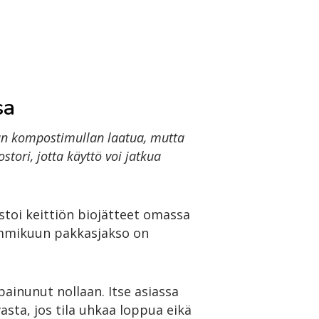
sa
än kompostimullan laatua, mutta
tori, jotta käyttö voi jatkua
oi keittiön biojätteet omassa
ammikuun pakkasjakso on
ainunut nollaan. Itse asiassa
vasta, jos tila uhkaa loppua eikä