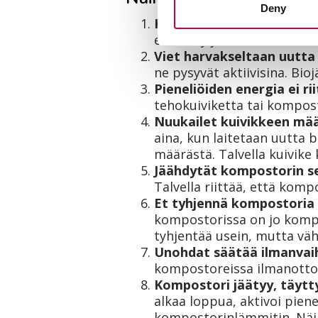
Deny
Kompostorin eristys ei ol
eristetty ja tiivisrakente
Viet harvakseltaan uutta
ne pysyvät aktiivisina. Bio
Pieneliöiden energia ei rii
tehokuiviketta tai kompost
Nuukailet kuivikkeen mää
aina, kun laitetaan uutta 
määrästä. Talvella kuivike 
Jäähdytät kompostorin s
Talvella riittää, että komp
Et tyhjennä kompostoria t
kompostorissa on jo kompo
tyhjentää usein, mutta väh
Unohdat säätää ilmanvai
kompostoreissa ilmanottoa
Kompostori jäätyy, täytt
alkaa loppua, aktivoi pien
kompostorinlämmitin. Näin