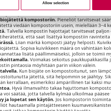
Allow selection
e riittävä.
Ympärivuotisessa käytössä kompostorin
inen, jotta pieneliöiden tuottama lämpö ei haihdu ko
 biojätettä kompostoriin.
Pieneliöt tarvitsevat sään
jätettä viedään kompostoriin usein, mielellään 3−4 ke
tä.
Talvella kompostin hajottajat tarvitsevat paljon 
iherätettä, että saat lisättyä kompostiin ravinteita 
rässä.
Liian märkä komposti jäätyy helposti. Kuivik
biojätettä. Sopiva kuivikkeen määrä on vähintään ko
kannattaa lisätä päällimmäiseksi, jolloin se toimii m
ekoittamalla.
Voimakas sekoitus paukkupakkasilla 
ostin pintaosia möyhitään parin viikon välein.
alvella.
Kun biojäte on kompostoitunut, sen lämpö
stoitunutta jätettä, sitä helpommin se jäähtyy. Si
än kerrallaan, esimerkiksi ämpärillinen tai kaksi mu
htoa.
Hyvä ilmanvaihto takaa hajuttoman kompostoi
 voi säätää, jotta talvella kylmää ulkoilmaa pääs
yy ja lopetat sen käytön.
Jos kompostorin toiminta
eliöt hautaamalla pintajätteeseen kuumavesikanister
 voit jatkaa kompostorin käyttöä tauotta.