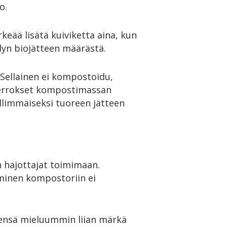
o.
keää lisätä kuiviketta aina, kun
dyn biojätteen määrästä.
 Sellainen ei kompostoidu,
t kerrokset kompostimassan
ällimmäiseksi tuoreen jätteen
 hajottajat toimimaan.
aminen kompostoriin ei
eensä mieluummin liian märkä