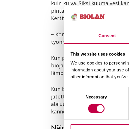
kuin kuiva. Siksi kuuma vesi ka
pintajätteeseen. Kanisteriin v
Kerttula muistuttaa.
− Kompostorin sulattamiseen 
Consent
työnnettävä lämmitin sulattaa 
This website uses cookies
Kun pieneliöt heräävät, kompos
We use cookies to personalis
biojätettä, lämpötila saattaa 
information about your use of
lämpöjen nousun jälkeen ja tila
other information that you’ve
Kun biojäte on kompostoitunu
Consent
jätettä, sitä helpommin se jääh
Necessary
Selection
alaluukusta muutama kymmenen 
kannelliseen saaviin odottamaan
Näin vältät 8 tyypillis