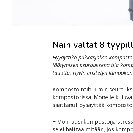
Näin vältät 8 tyypi
Hyydyttikö pakkasjakso kompostor
jäätymisen seurauksena tila kompo
tauotta. Hyvin eristetyn lämpökom
Kompostointibuumin seuraukse
kompostorissa. Monelle kuluv
saattanut pysäyttää komposto
− Moni uusi kompostoija stress
se ei haittaa mitään, jos kompos