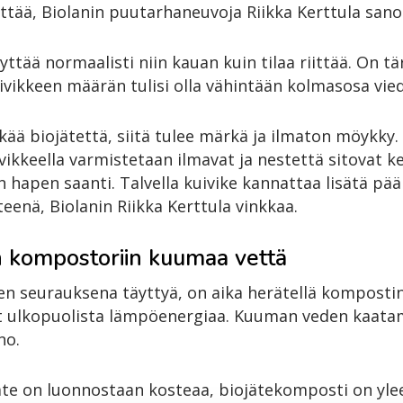
ttää, Biolanin puutarhaneuvoja Riikka Kerttula sano
tää normaalisti niin kauan kuin tilaa riittää. On tär
uivikkeen määrän tulisi olla vähintään kolmasosa vie
ää biojätettä, siitä tulee märkä ja ilmaton möykky.
uivikkeella varmistetaan ilmavat ja nestettä sitova
n hapen saanti. Talvella kuivike kannattaa lisätä pä
teenä, Biolanin Riikka Kerttula vinkkaa.
 kompostoriin kuumaa vettä
n seurauksena täyttyä, on aika herätellä kompostin
vat ulkopuolista lämpöenergiaa. Kuuman veden kaat
no.
jäte on luonnostaan kosteaa, biojätekomposti on yl