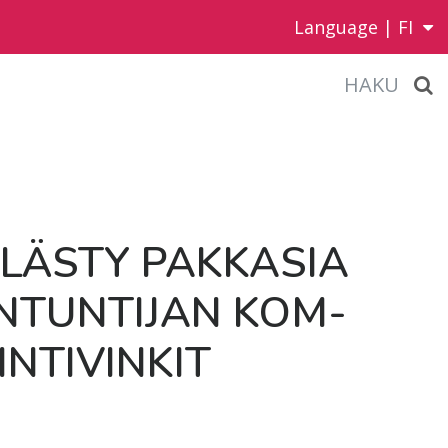
Language |
FI
HAKU
LÄS­TY PAK­KA­SIA
N­TUN­TI­JAN KOM­
N­TI­VIN­KIT