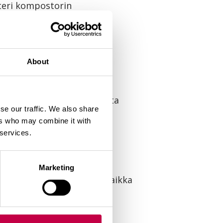
steri kompostorin
rokauden ajan, Biolanin
. Kompostimassan sisään
About
a jatkaa.
n ollut paljon hajoamatonta
se our traffic. We also share
määrä alkaa vajeta pian
ers who may combine it with
sa jopa kymmeniä litroja.
 services.
ssa on kompostoitunutta
Kerralla tyhjennetään
Marketing
utarhakompostoriin tai vaikka
si.