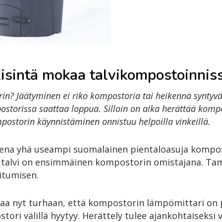
llisintä mokaa talvikompostoinnis
in? Jäätyminen ei riko kompostoria tai heikennä syntyv
storissa saattaa loppua. Silloin on aika herättää kompos
postorin käynnistäminen onnistuu helpoilla vinkeillä.
na yhä useampi suomalainen pientaloasuja kompost
a talvi on ensimmäinen kompostorin omistajana. T
itumisen.
aa nyt turhaan, että kompostorin lämpömittari on p
tori välillä hyytyy. Herättely tulee ajankohtaiseksi 