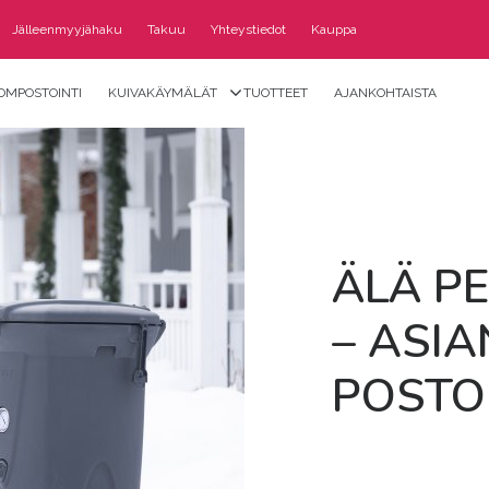
Jälleenmyyjähaku
Takuu
Yhteystiedot
Kauppa
OMPOSTOINTI
KUIVAKÄYMÄLÄT
TUOTTEET
AJANKOHTAISTA
ÄLÄ PE­
– ASIA
POS­TOI