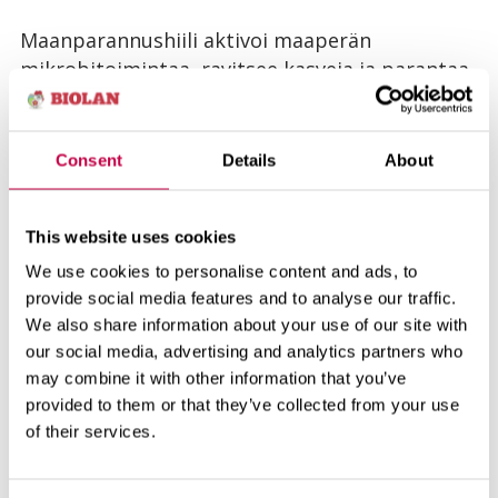
Maanparannushiili aktivoi maaperän
mikrobitoimintaa, ravitsee kasveja ja parantaa
maan multavuutta sekä rakennetta. Biohiilen
erinomainen vedenpidätyskyky pidentää
kasteluväliä ja auttaa kasveja kestämään
Consent
Details
About
paremmin sateettomia jaksoja. Kestävän
rakenteensa ansiosta biohiili kuohkeuttaa
This website uses cookies
maata pitkäaikaisesti, mikä edesauttaa
juuriston hyvinvointia ja kasvua. Biohiilen
We use cookies to personalise content and ads, to
huokosrakenne tarjoaa samalla suotuisan
provide social media features and to analyse our traffic.
We also share information about your use of our site with
elinympäristön hyödyllisille mikrobeille, jotka
our social media, advertising and analytics partners who
tehostavat ravinteiden vapautumista sekä
may combine it with other information that you’ve
vilkastuttavat maan biologista toimintaa.
provided to them or that they’ve collected from your use
Kompostin mukana kasvualustaan tulee
of their services.
runsaasti pitkävaikutteisia ravinteita, ja
yhdessä biohiili ja komposti lisäävät maaperän