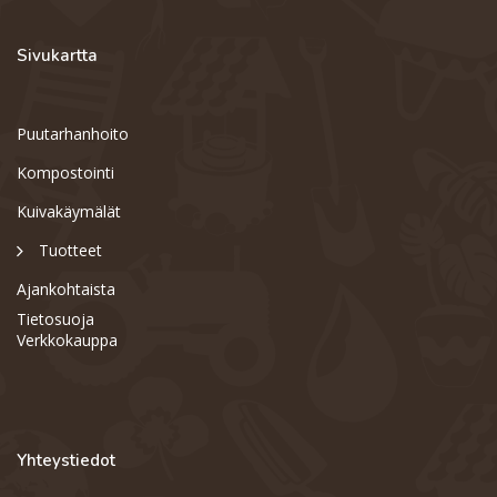
Sivukartta
Puutarhanhoito
Kompostointi
Kuivakäymälät
Tuotteet
Ajankohtaista
Tietosuoja
Verkkokauppa
Support
S
Yhteystiedot
Hi there! How can we help you
today?