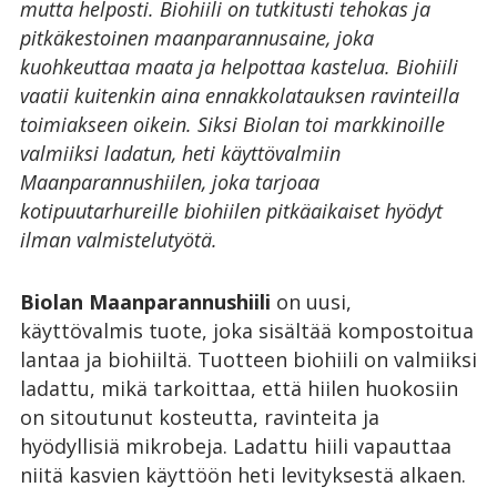
mutta helposti. Biohiili on tutkitusti tehokas ja
pitkäkestoinen maanparannusaine, joka
kuohkeuttaa maata ja helpottaa kastelua. Biohiili
vaatii kuitenkin aina ennakkolatauksen ravinteilla
toimiakseen oikein. Siksi Biolan toi markkinoille
valmiiksi ladatun, heti käyttövalmiin
Maanparannushiilen, joka tarjoaa
kotipuutarhureille biohiilen pitkäaikaiset hyödyt
ilman valmistelutyötä.
Biolan Maanparannushiili
on uusi,
käyttövalmis tuote, joka sisältää kompostoitua
lantaa ja biohiiltä. Tuotteen biohiili on valmiiksi
ladattu, mikä tarkoittaa, että hiilen huokosiin
on sitoutunut kosteutta, ravinteita ja
hyödyllisiä mikrobeja. Ladattu hiili vapauttaa
niitä kasvien käyttöön heti levityksestä alkaen.