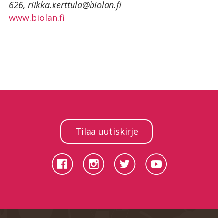
626, riikka.kerttula@biolan.fi
www.biolan.fi
Tilaa uutiskirje