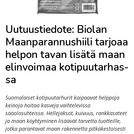
Uu­tuus­tie­do­te: Bio­lan
Maan­pa­ran­nus­hii­li tar­jo­aa
hel­pon ta­van li­sä­tä maan
elin­voi­maa ko­ti­puu­tar­has­
sa
Suomalaiset kotipuutarhurit kaipaavat helppoja
keinoja hoitaa kasveja vaihtelevissa
sääolosuhteissa. Hellejaksot, kuivuus, rankkasateet
ja maan köyhtyminen lisäävät tarvetta tuotteille,
jotka parantavat maan rakennetta pitkäkestoisesti