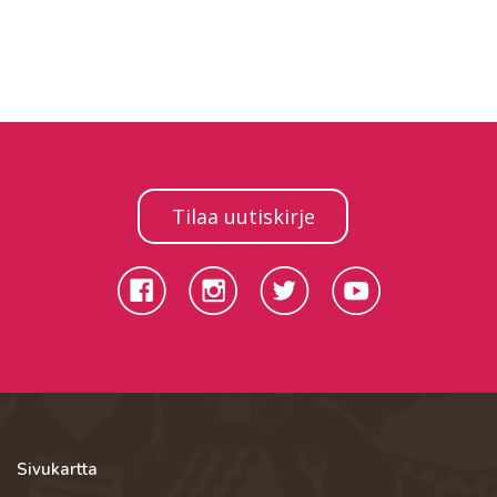
Tilaa uutiskirje
Sivukartta