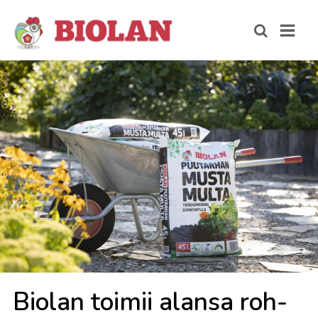
Bio­lan toi­mii alan­sa roh­