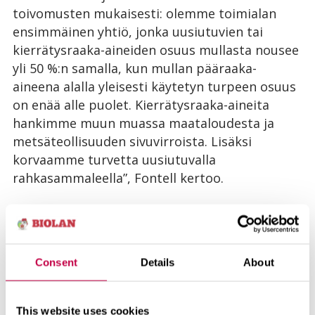
toivomusten mukaisesti: olemme toimialan
ensimmäinen yhtiö, jonka uusiutuvien tai
kierrätysraaka-aineiden osuus mullasta nousee
yli 50 %:n samalla, kun mullan pääraaka-
aineena alalla yleisesti käytetyn turpeen osuus
on enää alle puolet. Kierrätysraaka-aineita
hankimme muun muassa maataloudesta ja
metsäteollisuuden sivuvirroista. Lisäksi
korvaamme turvetta uusiutuvalla
rahkasammaleella”, Fontell kertoo.
Biolanilla ollaan huolissaan siitä, että kuluttajat
eivät saa asianmukaista tietoa mullan raaka-
aineista. Vaikka kaikkien multa-alan toimijoiden
Consent
Details
About
mullasta valtaosa on ollut turvetta, koetaan
Biolanilla, että toimialalla asiaa on haluttu
lakaista maton alle. Hyssyttelyn aika on
This website uses cookies