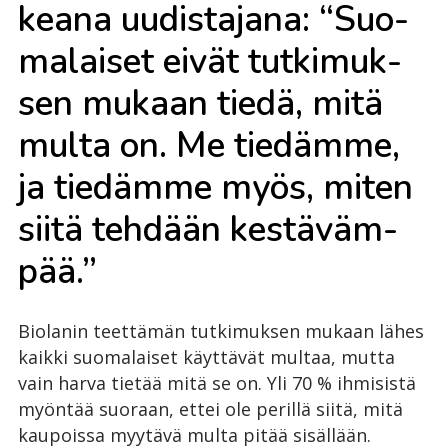
kea­na uu­dis­ta­ja­na: “Suo­
ma­lai­set ei­vät tut­ki­muk­
sen mu­kaan tie­dä, mitä
mul­ta on. Me tie­däm­me,
ja tie­däm­me myös, mi­ten
sii­tä teh­dään kes­tä­väm­
pää.”
Biolanin teettämän tutkimuksen mukaan lähes
kaikki suomalaiset käyttävät multaa, mutta
vain harva tietää mitä se on. Yli 70 % ihmisistä
myöntää suoraan, ettei ole perillä siitä, mitä
kaupoissa myytävä multa pitää sisällään.