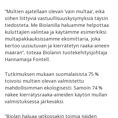
“Multien ajatellaan olevan ‘vain multaa’, eikä
siihen liittyviä vastuullisuuskysymyksiä täysin
tiedosteta. Me Biolanilla haluamme helpottaa
kuluttajien valintaa ja käytämme esimerkiksi
multapakkauksissamme ekomittaria, joka
kertoo uusiutuvan ja kierrätetyn raaka-aineen
määrän”, toteaa Biolanin tuotekehitysjohtaja
Hannamaija Fontell.
Tutkimuksen mukaan suomalaisista 75 %
toivoisi multien olevan valmistettu
mahdollisimman ekologisesti. Samoin 74 %
näkee kierrätysraaka-aineiden käytön mullan
valmistuksessa järkeväksi.
“Biolan haluaa jatkossakin toimia näiden