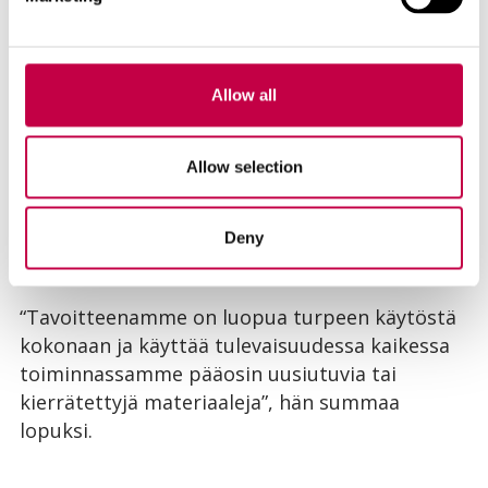
“Biolan on koko historiansa ajan panostanut
multansa vastuullisuuteen. Yhtiö on käyttänyt
Allow all
kierrätysraaka-aineita koko yrityksen
olemassaolon ajan ja kiertotaloutta on
Allow selection
toteutettu jo ennen kuin koko termiä oli
keksitty. Uudet tavoitteemme kirkastavat
pitkäjänteistä työtämme ja sanoittavat
Deny
suuntaamme”, Fontell sanoo.
“Tavoitteenamme on luopua turpeen käytöstä
kokonaan ja käyttää tulevaisuudessa kaikessa
toiminnassamme pääosin uusiutuvia tai
kierrätettyjä materiaaleja”, hän summaa
lopuksi.