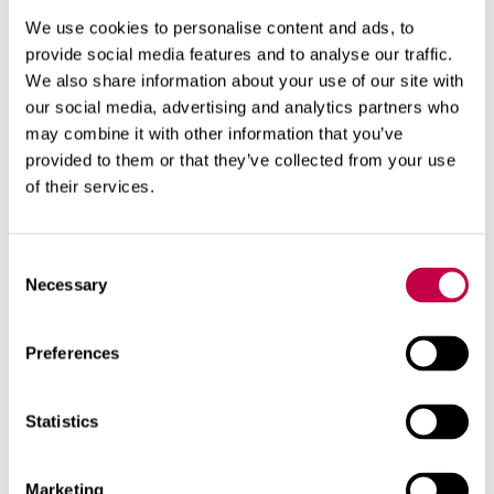
kuitenkin ohi, ja nyt on aika miettiä kestäviä
We use cookies to personalise content and ads, to
ratkaisuja turpeen korvaamiseen.
provide social media features and to analyse our traffic.
We also share information about your use of our site with
our social media, advertising and analytics partners who
may combine it with other information that you’ve
provided to them or that they’ve collected from your use
Biolan haluaa tehdä kasvattamisesta
of their services.
kestävää ja tavoittelee turpeesta
luopumista
Consent
Necessary
Biolan on vakaasti päättänyt viedä myös
Selection
jatkossa alaa eteenpäin kohti kestävämpiä ja
läpinäkyvämpiä käytäntöjä. Yhtiö julkaisee nyt
Preferences
uudet vastuullisuustavoitteensa, joihin kuuluu
mm. hiilineutraalius sekä multien muuttaminen
Statistics
kokonaan uusiutuviin ja kierrätysraaka-aineisiin
pohjautuviksi viimeistään vuoteen 2040
mennessä.
Marketing