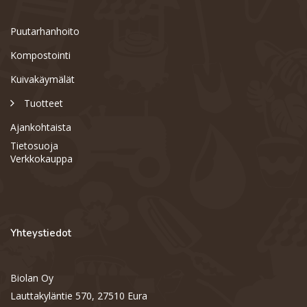
Puutarhanhoito
Kompostointi
Kuivakäymälät
Tuotteet
Ajankohtaista
Tietosuoja
Verkkokauppa
Yhteystiedot
Biolan Oy
Support
S
Lauttakyläntie 570, 27510 Eura
Hi there! How can we help you