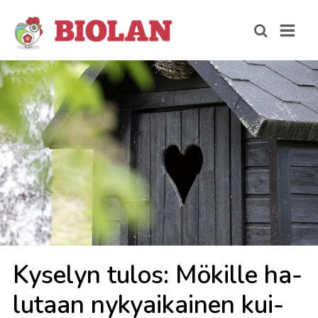
Ky­se­lyn tu­los: Mö­kil­le ha­
lu­taan ny­ky­ai­kai­nen kui­