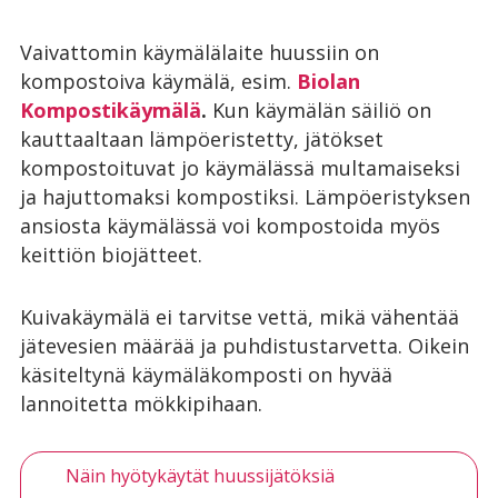
Vaivattomin käymälälaite huussiin on
kompostoiva käymälä, esim.
Biolan
Kompostikäymälä
.
Kun käymälän säiliö on
kauttaaltaan lämpöeristetty, jätökset
kompostoituvat jo käymälässä multamaiseksi
ja hajuttomaksi kompostiksi. Lämpöeristyksen
ansiosta käymälässä voi kompostoida myös
keittiön biojätteet.
Kuivakäymälä ei tarvitse vettä, mikä vähentää
jätevesien määrää ja puhdistustarvetta. Oikein
käsiteltynä käymäläkomposti on hyvää
lannoitetta mökkipihaan.
Näin hyötykäytät huussijätöksiä