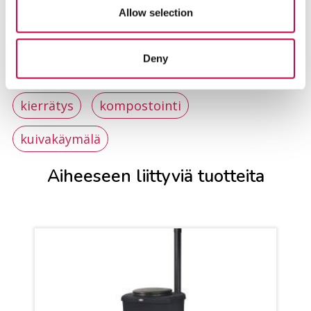
Allow selection
Deny
Lue lisää aiheista
kierrätys
kompostointi
kuivakäymälä
Aiheeseen liittyviä tuotteita