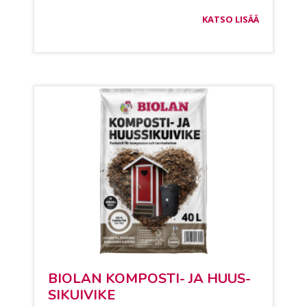
KATSO LISÄÄ
BIO­LAN KOM­POS­TI- JA HUUS­
SI­KUI­VI­KE