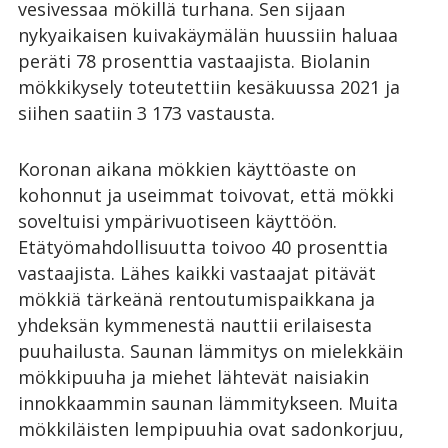
vesivessaa mökillä turhana. Sen sijaan
nykyaikaisen kuivakäymälän huussiin haluaa
peräti 78 prosenttia vastaajista. Biolanin
mökkikysely toteutettiin kesäkuussa 2021 ja
siihen saatiin 3 173 vastausta.
Koronan aikana mökkien käyttöaste on
kohonnut ja useimmat toivovat, että mökki
soveltuisi ympärivuotiseen käyttöön.
Etätyömahdollisuutta toivoo 40 prosenttia
vastaajista. Lähes kaikki vastaajat pitävät
mökkiä tärkeänä rentoutumispaikkana ja
yhdeksän kymmenestä nauttii erilaisesta
puuhailusta. Saunan lämmitys on mielekkäin
mökkipuuha ja miehet lähtevät naisiakin
innokkaammin saunan lämmitykseen. Muita
mökkiläisten lempipuuhia ovat sadonkorjuu,