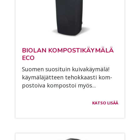
BIO­LAN KOM­POS­TI­KÄY­MÄ­LÄ
ECO
Suo­men suo­si­tuin kui­va­käy­mä­lä!
käy­mä­lä­jät­teen te­hok­kaas­ti kom­
pos­toi­va kom­pos­toi myös...
KATSO LISÄÄ