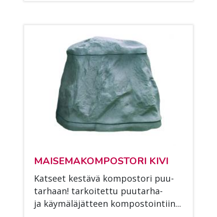
MAI­SE­MA­KOM­POS­TO­RI KIVI
Kat­seet kes­tä­vä kom­pos­to­ri puu­
tar­haan! tar­koi­tet­tu puu­tar­ha-
ja käy­mä­lä­jät­teen kom­pos­toin­tiin...