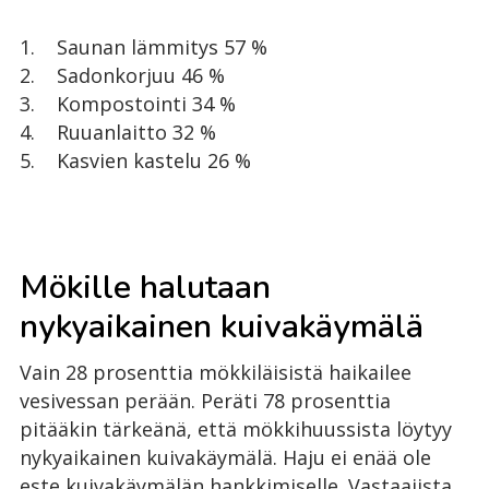
1. Saunan lämmitys 57 %
2. Sadonkorjuu 46 %
3. Kompostointi 34 %
4. Ruuanlaitto 32 %
5. Kasvien kastelu 26 %
Mökille halutaan
nykyaikainen kuivakäymälä
Vain 28 prosenttia mökkiläisistä haikailee
vesivessan perään. Peräti 78 prosenttia
pitääkin tärkeänä, että mökkihuussista löytyy
nykyaikainen kuivakäymälä. Haju ei enää ole
este kuivakäymälän hankkimiselle. Vastaajista