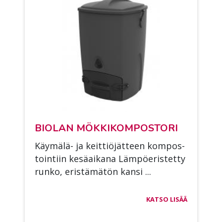
BIO­LAN MÖK­KI­KOM­POS­TO­RI
Käy­mä­lä- ja keit­tiö­jät­teen kom­pos­
toin­tiin ke­sä­ai­ka­na Läm­pö­eris­tet­ty
run­ko, eris­tä­mä­tön kan­si ...
KATSO LISÄÄ