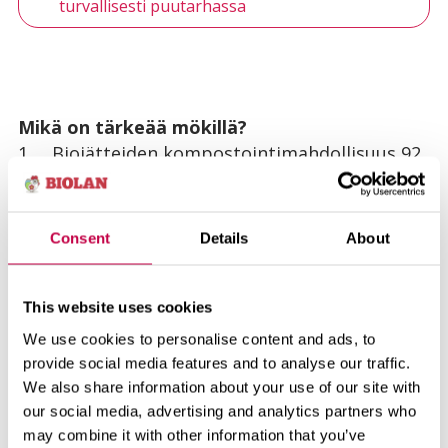
turvallisesti puutarhassa
Mikä on tärkeää mökillä?
1. Biojätteiden kompostointimahdollisuus 92
%
2. Oma ranta 84 %
3. Sähköt 79 %
Consent
Details
About
4. Nykyaikainen kuivakäymälä huussissa 78 %
5. Kukkaistutukset 67 %
This website uses cookies
Koska nykyaikainen kuivakäymälä ei haise, se
We use cookies to personalise content and ads, to
kannattaa sijoittaa juuri sinne, missä se
provide social media features and to analyse our traffic.
We also share information about your use of our site with
palvelee perheen tarpeita parhaiten.
our social media, advertising and analytics partners who
Ulkoleikeistä, puutarhapuuhista, grillipaikalta
may combine it with other information that you’ve
tai ulkosaunasta on mukava piipahtaa asioille