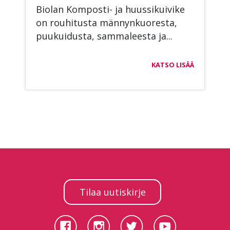
Bio­lan Kom­pos­ti- ja huus­si­kui­vi­ke
on rou­hi­tus­ta män­nyn­kuo­res­ta,
puu­kui­dus­ta, sam­ma­lees­ta ja...
KATSO LISÄÄ
Tilaa uutiskirje