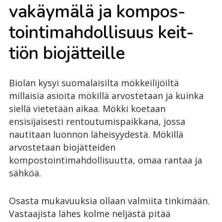
va­käy­mä­lä ja kom­pos­
toin­ti­mah­dol­li­suus keit­
tiön bio­jät­teil­le
Biolan kysyi suomalaisilta mökkeilijöiltä
millaisia asioita mökillä arvostetaan ja kuinka
siellä vietetään aikaa. Mökki koetaan
ensisijaisesti rentoutumispaikkana, jossa
nautitaan luonnon läheisyydestä. Mökillä
arvostetaan biojätteiden
kompostointimahdollisuutta, omaa rantaa ja
sähköä.
Osasta mukavuuksia ollaan valmiita tinkimään.
Vastaajista lähes kolme neljästä pitää