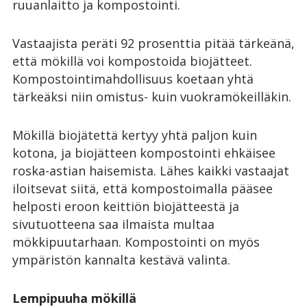
ruuanlaitto ja kompostointi.
Vastaajista peräti 92 prosenttia pitää tärkeänä,
että mökillä voi kompostoida biojätteet.
Kompostointimahdollisuus koetaan yhtä
tärkeäksi niin omistus- kuin vuokramökeilläkin.
Mökillä biojätettä kertyy yhtä paljon kuin
kotona, ja biojätteen kompostointi ehkäisee
roska-astian haisemista. Lähes kaikki vastaajat
iloitsevat siitä, että kompostoimalla pääsee
helposti eroon keittiön biojätteestä ja
sivutuotteena saa ilmaista multaa
mökkipuutarhaan. Kompostointi on myös
ympäristön kannalta kestävä valinta.
Lempipuuha mökillä