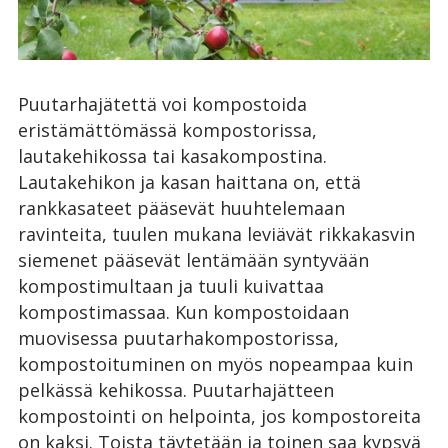
Puutarhajätettä voi kompostoida
eristämättömässä kompostorissa,
lautakehikossa tai kasakompostina.
Lautakehikon ja kasan haittana on, että
rankkasateet pääsevät huuhtelemaan
ravinteita, tuulen mukana leviävät rikkakasvin
siemenet pääsevät lentämään syntyvään
kompostimultaan ja tuuli kuivattaa
kompostimassaa. Kun kompostoidaan
muovisessa puutarhakompostorissa,
kompostoituminen on myös nopeampaa kuin
pelkässä kehikossa. Puutarhajätteen
kompostointi on helpointa, jos kompostoreita
on kaksi. Toista täytetään ja toinen saa kypsyä