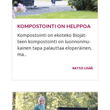
KOM­POS­TOIN­TI ON HELP­POA
Kom­pos­toin­ti on eko­te­ko Bio­jät­
teen kom­pos­toin­ti on luon­non­mu­
kai­nen tapa pa­laut­taa elo­pe­räi­nen,
ma...
KATSO LISÄÄ