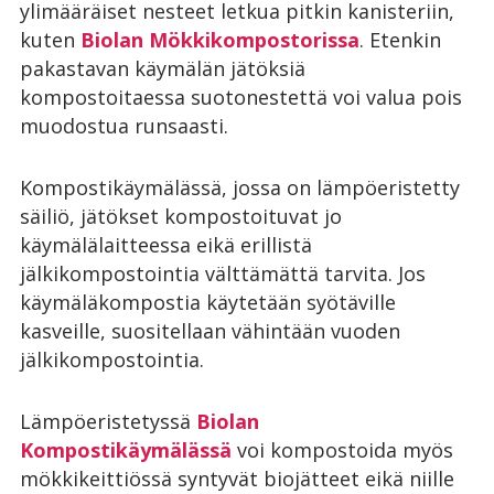
ylimääräiset nesteet letkua pitkin kanisteriin,
kuten
Biolan Mökkikompostorissa
. Etenkin
pakastavan käymälän jätöksiä
kompostoitaessa suotonestettä voi valua pois
muodostua runsaasti.
Kompostikäymälässä, jossa on lämpöeristetty
säiliö, jätökset kompostoituvat jo
käymälälaitteessa eikä erillistä
jälkikompostointia välttämättä tarvita. Jos
käymäläkompostia käytetään syötäville
kasveille, suositellaan vähintään vuoden
jälkikompostointia.
Lämpöeristetyssä
Biolan
Kompostikäymälässä
voi kompostoida myös
mökkikeittiössä syntyvät biojätteet eikä niille