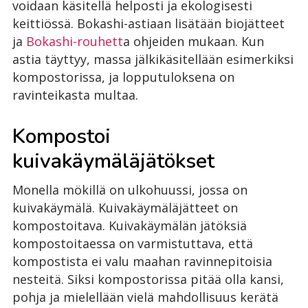
voidaan käsitellä helposti ja ekologisesti
keittiössä. Bokashi-astiaan lisätään biojätteet
ja
Bokashi-rouhett
a ohjeiden mukaan. Kun
astia täyttyy, massa jälkikäsitellään esimerkiksi
kompostorissa, ja lopputuloksena on
ravinteikasta multaa.
Kompostoi
kuivakäymäläjätökset
Monella mökillä on ulkohuussi, jossa on
kuivakäymälä. Kuivakäymäläjätteet on
kompostoitava. Kuivakäymälän jätöksiä
kompostoitaessa on varmistuttava, että
kompostista ei valu maahan ravinnepitoisia
nesteitä. Siksi kompostorissa pitää olla kansi,
pohja ja mielellään vielä mahdollisuus kerätä