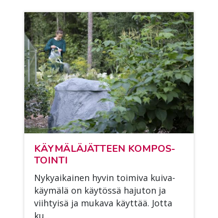
KÄY­MÄ­LÄ­JÄT­TEEN KOM­POS­
TOIN­TI
Ny­ky­ai­kai­nen hy­vin toi­mi­va kui­va­
käy­mä­lä on käy­tös­sä ha­ju­ton ja
viih­tyi­sä ja mu­ka­va käyt­tää. Jot­ta
ku...