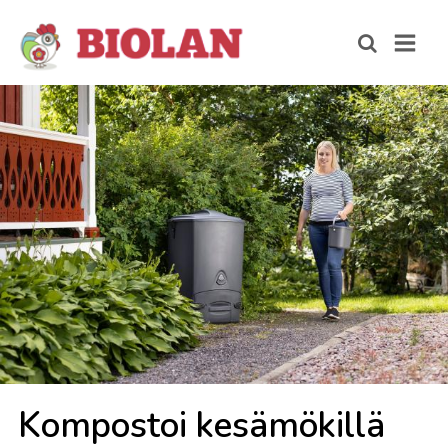
Kom­pos­toi ke­sä­mö­kil­lä