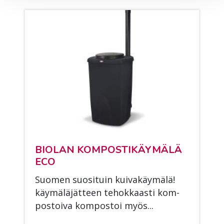
BIO­LAN KOM­POS­TI­KÄY­MÄ­LÄ
ECO
Suo­men suo­si­tuin kui­va­käy­mä­lä!
käy­mä­lä­jät­teen te­hok­kaas­ti kom­
pos­toi­va kom­pos­toi myös...