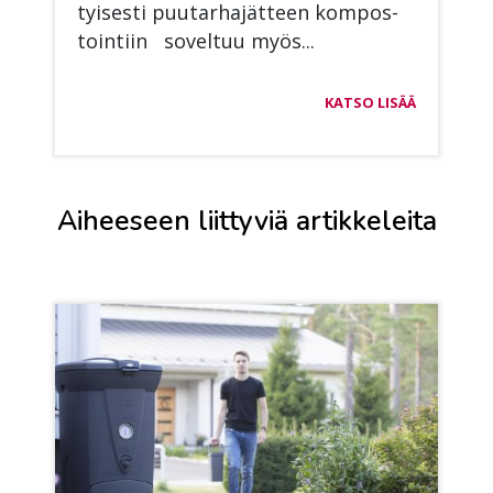
tyi­ses­ti puu­tar­ha­jät­teen kom­pos­
toin­tiin so­vel­tuu myös...
KATSO LISÄÄ
Aiheeseen liittyviä artikkeleita