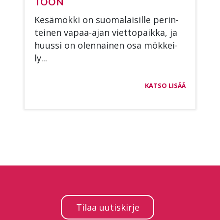
TOON
Ke­sä­mök­ki on suo­ma­lai­sil­le pe­rin­
tei­nen va­paa-ajan viet­to­paik­ka, ja
huus­si on olen­nai­nen osa mök­kei­
ly...
KATSO LISÄÄ
Tilaa uutiskirje