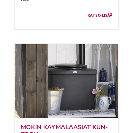
KATSO LISÄÄ
MÖ­KIN KÄY­MÄ­LÄ­ASIAT KUN­