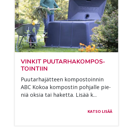
VIN­KIT PUU­TAR­HA­KOM­POS­
TOIN­TIIN
Puu­tar­ha­jät­teen kom­pos­toin­nin
ABC Ko­koa kom­pos­tin poh­jal­le pie­
niä ok­sia tai ha­ket­ta. Li­sää k...
KATSO LISÄÄ