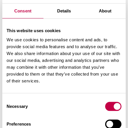
Consent
Details
About
This website uses cookies
BIO­LAN MÖK­KI­KOM­POS­TO­RI
We use cookies to personalise content and ads, to
Käy­mä­lä- ja keit­tiö­jät­teen kom­pos­
provide social media features and to analyse our traffic.
We also share information about your use of our site with
toin­tiin ke­sä­ai­ka­na Läm­pö­eris­tet­ty
our social media, advertising and analytics partners who
run­ko, eris­tä­mä­tön kan­si ...
may combine it with other information that you’ve
provided to them or that they’ve collected from your use
KATSO LISÄÄ
of their services.
Consent
Necessary
Selection
Preferences