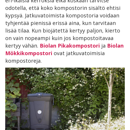
eri-ikäisiä kerroksia eikä koskaan tarvitse
odotella, että koko kompostorin sisältö ehtisi
kypsyä. Jatkuvatoimista kompostoria voidaan
tyhjentää pienissä erissä aina, kun tarvitaan
lisää tilaa. Kun biojätettä kertyy paljon, kierto
on vain nopeampi kuin jos kompostoitavaa
kertyy vähän.
Biolan Pikakompostori
ja
Biolan
Mökkikompostori
ovat jatkuvatoimisia
kompostoreja.