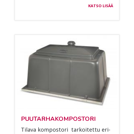
KATSO LISÄÄ
PUU­TAR­HA­KOM­POS­TO­RI
Ti­la­va kom­pos­to­ri tar­koi­tet­tu eri­