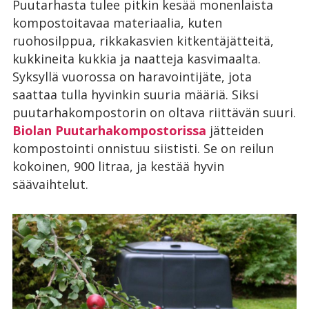
Puutarhasta tulee pitkin kesää monenlaista
kompostoitavaa materiaalia, kuten
ruohosilppua, rikkakasvien kitkentäjätteitä,
kukkineita kukkia ja naatteja kasvimaalta.
Syksyllä vuorossa on haravointijäte, jota
saattaa tulla hyvinkin suuria määriä. Siksi
puutarhakompostorin on oltava riittävän suuri.
Biolan Puutarhakompostorissa
jätteiden
kompostointi onnistuu siististi. Se on reilun
kokoinen, 900 litraa, ja kestää hyvin
säävaihtelut.