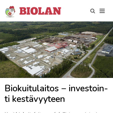
Bio­kui­tu­lai­tos − in­ves­toin­
ti kes­tä­vyy­teen