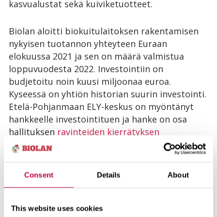
kasvualustat sekä kuiviketuotteet.
Biolan aloitti biokuitulaitoksen rakentamisen
nykyisen tuotannon yhteyteen Euraan
elokuussa 2021 ja sen on määrä valmistua
loppuvuodesta 2022. Investointiin on
budjetoitu noin kuusi miljoonaa euroa.
Kyseessä on yhtiön historian suurin investointi.
Etelä-Pohjanmaan ELY-keskus on myöntänyt
hankkeelle investointituen ja hanke on osa
hallituksen
ravinteiden kierrätyksen
kokeiluohjelmaa
.
Vastuullisuus Biolanilla
Consent
Details
About
This website uses cookies