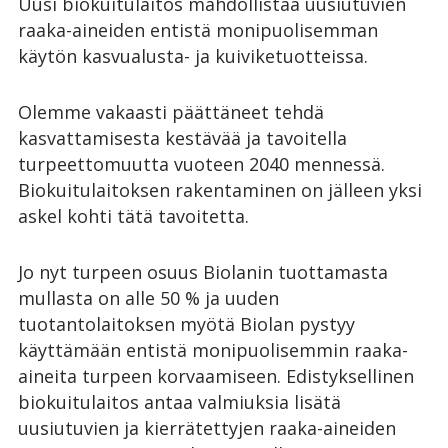
Uusi biokuitulaitos mahdollistaa uusiutuvien
raaka-aineiden entistä monipuolisemman
käytön kasvualusta- ja kuiviketuotteissa.
Olemme vakaasti päättäneet tehdä
kasvattamisesta kestävää ja tavoitella
turpeettomuutta vuoteen 2040 mennessä.
Biokuitulaitoksen rakentaminen on jälleen yksi
askel kohti tätä tavoitetta.
Jo nyt turpeen osuus Biolanin tuottamasta
mullasta on alle 50 % ja uuden
tuotantolaitoksen myötä Biolan pystyy
käyttämään entistä monipuolisemmin raaka-
aineita turpeen korvaamiseen. Edistyksellinen
biokuitulaitos antaa valmiuksia lisätä
uusiutuvien ja kierrätettyjen raaka-aineiden