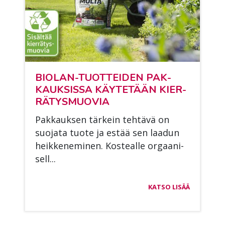
BIO­LAN-TUOT­TEI­DEN PAK­
KAUK­SIS­SA KÄY­TE­TÄÄN KIER­
RÄ­TYS­MUO­VIA
Pak­kauk­sen tär­kein teh­tä­vä on
suo­ja­ta tuo­te ja es­tää sen laa­dun
heik­ke­ne­mi­nen. Kos­teal­le or­gaa­ni­
sell...
KATSO LISÄÄ