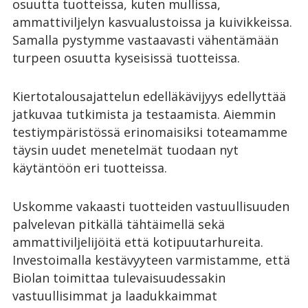
osuutta tuotteissa, kuten mullissa,
ammattiviljelyn kasvualustoissa ja kuivikkeissa.
Samalla pystymme vastaavasti vähentämään
turpeen osuutta kyseisissä tuotteissa.
Kiertotalousajattelun edelläkävijyys edellyttää
jatkuvaa tutkimista ja testaamista. Aiemmin
testiympäristössä erinomaisiksi toteamamme
täysin uudet menetelmät tuodaan nyt
käytäntöön eri tuotteissa.
Uskomme vakaasti tuotteiden vastuullisuuden
palvelevan pitkällä tähtäimellä sekä
ammattiviljelijöitä että kotipuutarhureita.
Investoimalla kestävyyteen varmistamme, että
Biolan toimittaa tulevaisuudessakin
vastuullisimmat ja laadukkaimmat