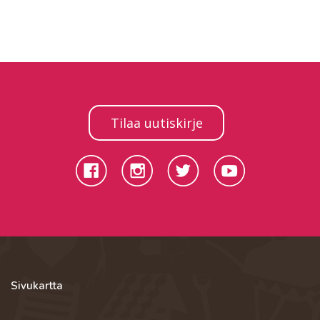
Tilaa uutiskirje
Sivukartta