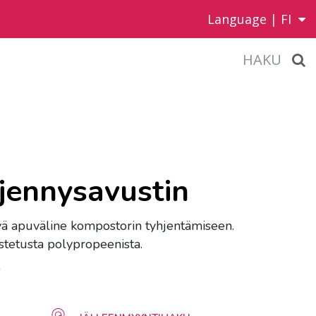
Language |
FI
HAKU
jennysavustin
vä apuväline kompostorin tyhjentämiseen.
istetusta polypropeenista.
0