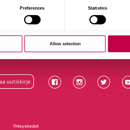
Preferences
Statistics
Allow selection
laa uutiskirje
Yhteystiedot