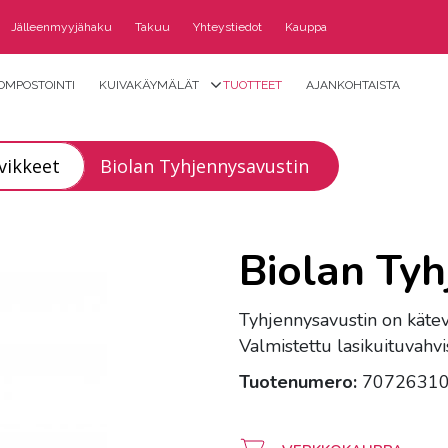
Jälleenmyyjähaku
Takuu
Yhteystiedot
Kauppa
OMPOSTOINTI
KUIVAKÄYMÄLÄT
TUOTTEET
AJANKOHTAISTA
vikkeet
Biolan Tyhjennysavustin
Biolan Tyh
Tyhjennysavustin on käte
Valmistettu lasikuituvahv
Tuotenumero:
7072631