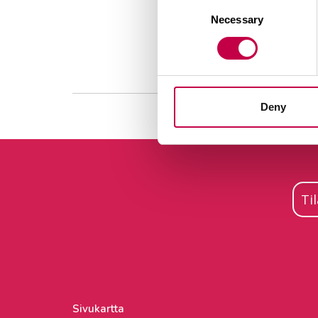
Consent
Necessary
Selection
Deny
Ti
Sivukartta