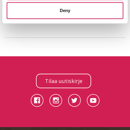
keräämällä vesi astiaan, josta se pääsee myös
haihtumaan pois.
Deny
Tilaa uutiskirje