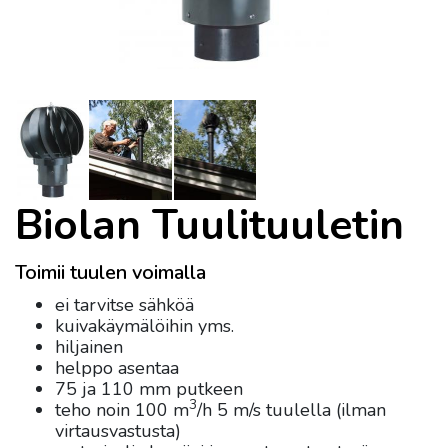
Biolan Tuulituuletin
Toimii tuulen voimalla
ei tarvitse sähköä
kuivakäymälöihin yms.
hiljainen
helppo asentaa
75 ja 110 mm putkeen
3
teho noin 100 m
/h 5 m/s tuulella (ilman
virtausvastusta)