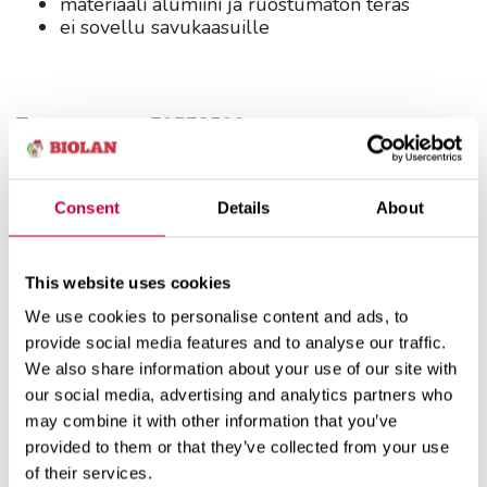
materiaali alumiini ja ruostumaton teräs
ei sovellu savukaasuille
Tuotenumero:
70572500
LVI-numero:
3663109
Consent
Details
About
VERKKOKAUPPA
KÄYTTÖOHJE
This website uses cookies
We use cookies to personalise content and ads, to
JÄLLEENMYYNTIHAKU
provide social media features and to analyse our traffic.
We also share information about your use of our site with
our social media, advertising and analytics partners who
may combine it with other information that you’ve
Yleistä
provided to them or that they’ve collected from your use
of their services.