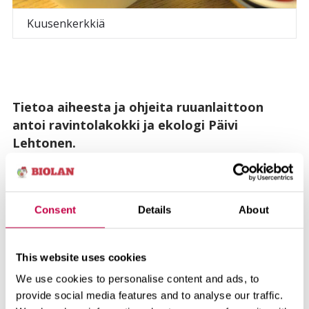
Kuusenkerkkiä
Tietoa aiheesta ja ohjeita ruuanlaittoon
antoi ravintolakokki ja ekologi Päivi
Lehtonen.
Lue lisää aiheista
Consent
Details
About
hyötykasvit
kukat
This website uses cookies
Aiheeseen liittyviä artikkeleita
We use cookies to personalise content and ads, to
provide social media features and to analyse our traffic.