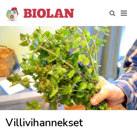
Vil­li­vi­han­nek­set