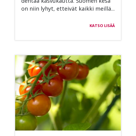
den­tää kas­vu­kaut­ta. Suo­men kesä
on niin ly­hyt, et­tei­vät kaik­ki meil­lä...
KATSO LISÄÄ