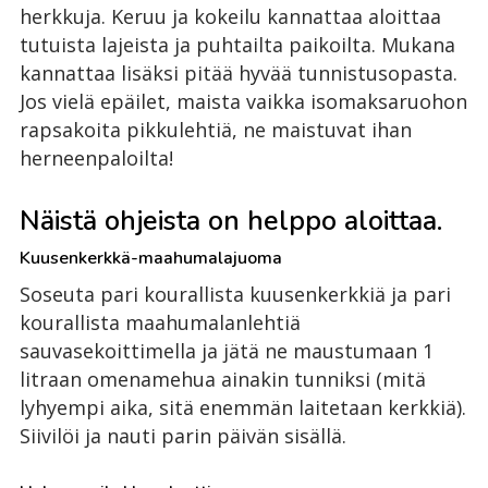
herkkuja. Keruu ja kokeilu kannattaa aloittaa
tutuista lajeista ja puhtailta paikoilta. Mukana
kannattaa lisäksi pitää hyvää tunnistusopasta.
Jos vielä epäilet, maista vaikka isomaksaruohon
rapsakoita pikkulehtiä, ne maistuvat ihan
herneenpaloilta!
Näistä ohjeista on helppo aloittaa.
Kuusenkerkkä-maahumalajuoma
Soseuta pari kourallista kuusenkerkkiä ja pari
kourallista maahumalanlehtiä
sauvasekoittimella ja jätä ne maustumaan 1
litraan omenamehua ainakin tunniksi (mitä
lyhyempi aika, sitä enemmän laitetaan kerkkiä).
Siivilöi ja nauti parin päivän sisällä.