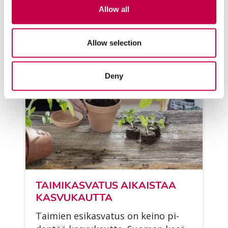
Allow all
Allow selection
Deny
TAI­MI­KAS­VA­TUS AI­KAIS­TAA
KAS­VU­KAUT­TA
Tai­mien esi­kas­va­tus on kei­no pi­