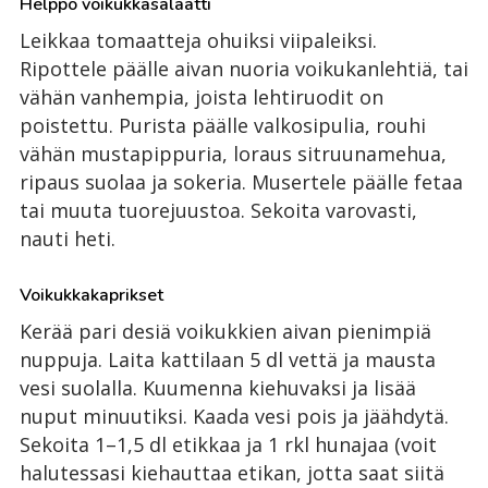
Helppo voikukkasalaatti
Leikkaa tomaatteja ohuiksi viipaleiksi.
Ripottele päälle aivan nuoria voikukanlehtiä, tai
vähän vanhempia, joista lehtiruodit on
poistettu. Purista päälle valkosipulia, rouhi
vähän mustapippuria, loraus sitruunamehua,
ripaus suolaa ja sokeria. Musertele päälle fetaa
tai muuta tuorejuustoa. Sekoita varovasti,
nauti heti.
Voikukkakaprikset
Kerää pari desiä voikukkien aivan pienimpiä
nuppuja. Laita kattilaan 5 dl vettä ja mausta
vesi suolalla. Kuumenna kiehuvaksi ja lisää
nuput minuutiksi. Kaada vesi pois ja jäähdytä.
Sekoita 1–1,5 dl etikkaa ja 1 rkl hunajaa (voit
halutessasi kiehauttaa etikan, jotta saat siitä