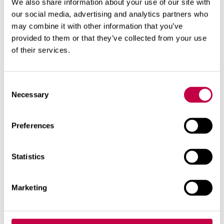
We also share information about your use of our site with
our social media, advertising and analytics partners who
may combine it with other information that you’ve
provided to them or that they’ve collected from your use
of their services.
Consent
Necessary
Selection
Preferences
IDÄ­TÄ HEL­POS­TI
Statistics
Ko­kei­le kuin­ka no­peas­ti, hel­pos­ti ja
siis­tis­ti sie­me­net itä­vät sty­rox-lau­
tal­la! Laut­ta kää­räis­tään v...
Marketing
KATSO LISÄÄ