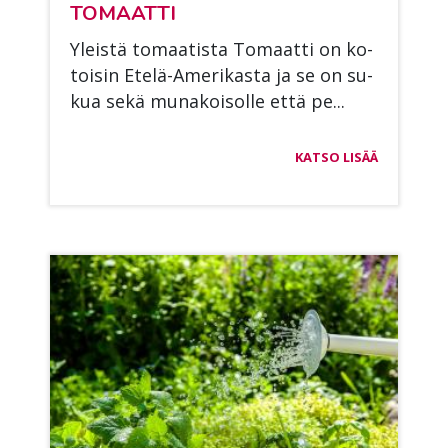
TO­MAAT­TI
Yleis­tä to­maa­tis­ta To­maat­ti on ko­
toi­sin Ete­lä-Ame­ri­kas­ta ja se on su­
kua sekä mu­na­koi­sol­le että pe...
KATSO LISÄÄ