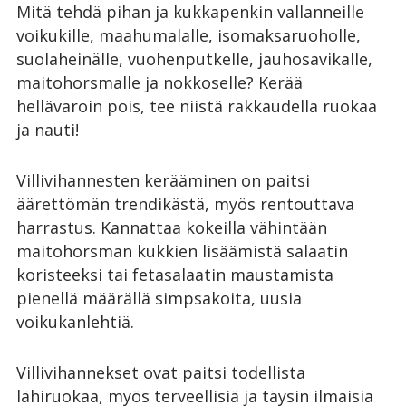
Mitä tehdä pihan ja kukkapenkin vallanneille
voikukille, maahumalalle, isomaksaruoholle,
suolaheinälle, vuohenputkelle, jauhosavikalle,
maitohorsmalle ja nokkoselle? Kerää
hellävaroin pois, tee niistä rakkaudella ruokaa
ja nauti!
Villivihannesten kerääminen on paitsi
äärettömän trendikästä, myös rentouttava
harrastus. Kannattaa kokeilla vähintään
maitohorsman kukkien lisäämistä salaatin
koristeeksi tai fetasalaatin maustamista
pienellä määrällä simpsakoita, uusia
voikukanlehtiä.
Villivihannekset ovat paitsi todellista
lähiruokaa, myös terveellisiä ja täysin ilmaisia