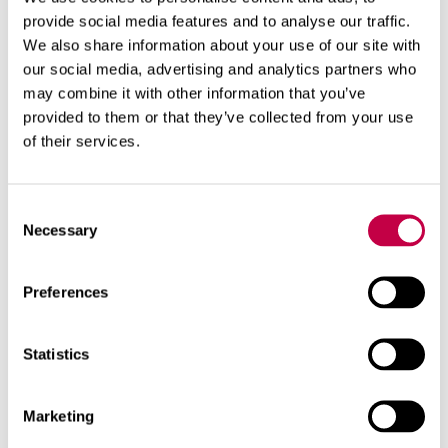
provide social media features and to analyse our traffic.
Meillä Biolanissahan on aina seurattu ja
We also share information about your use of our site with
toteutettu muodin oikkuja hyvin tarkkaan ja
our social media, advertising and analytics partners who
tunnollisesti.
may combine it with other information that you’ve
provided to them or that they’ve collected from your use
Siispä mekin aloitimme viherpesun viime
of their services.
torstai-iltana. Teimme sen kuitenkin omalla
tavallamme ja uskomme saaneemme aikaan
Consent
kasvua ja hyvinvointia.
Necessary
Selection
Pekka Kariniemi
Preferences
Lue lisää aiheista
Statistics
Biolan-tarina
Marketing