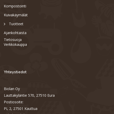
Kompostointi
Kuivakäymälät
Tuotteet
Ajankohtaista
Tietosuoja
Verkkokauppa
Yhteystiedot
Biolan Oy
Support
S
Lauttakyläntie 570, 27510 Eura
Hi there! How can we help you
today?
Postiosoite:
PL 2, 27501 Kauttua