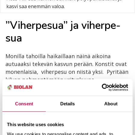
kasvi saa enemmän valoa.
”Vi­her­pe­sua” ja vi­her­pe­
sua
Monilla tahoilla haikaillaan näinä aikoina
autuaaksi tekevän kasvun perään. Konstit ovat
monenlaisia, viherpesu on niistä yksi. Pyritään
kilvan pehmentämään yrityskuvaa
ympäristömyönteiseksi unohtaen, että juuri
jatkuva eksponentiaalinen kasvu on yksi
merkittävä luonnon tasapainoa horjuttava
Consent
Details
About
tekijä (hupenevat luonnonvarat,
saastekuormitus ym.). Kyse on melkein muoti-
This website uses cookies
ilmiöstä.
We use cookies to personalise content and ads, to