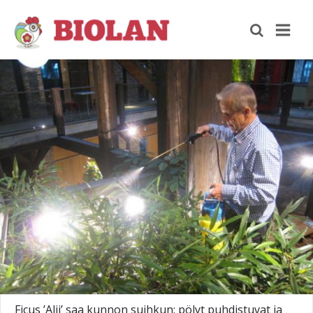
Ficus ’Alii’ saa kunnon suihkun: pölyt puhdistuvat ja