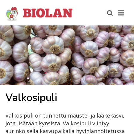
Val­ko­si­pu­li
Valkosipuli on tunnettu mauste- ja lääkekasvi,
jota lisätään kynsistä. Valkosipuli viihtyy
aurinkoisella kasvupaikalla hyvinlannoitetussa