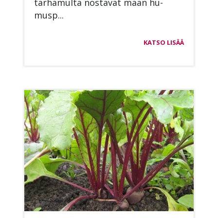
tar­ha­mul­ta nos­ta­vat maan hu­
musp...
KATSO LISÄÄ