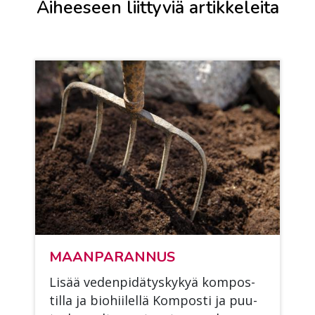
Aiheeseen liittyviä artikkeleita
MAAN­PA­RAN­NUS
Li­sää ve­den­pi­dä­tys­ky­kyä kom­pos­
til­la ja bio­hii­lel­lä Kom­pos­ti ja puu­