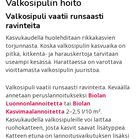
Valkosipulin hoito
Valkosipuli vaatii runsaasti
ravinteita
Kasvukaudella huolehditaan rikkakasvien
torjunnasta. Koska valkosipulin kasvuaika on
pitkä, kitkentä- ja harauskertoja tarvitaan
useampi kesässä. Harattaessa on varottava
vioittamasta valkosipulin juuristoa.
Valkosipuli vaatii runsaasti ravinteita. Keväällä
annetaan peruslannoitukseksi
Biolan
Luonnonlannoitetta
tai
Biolan
Kasvimaalannoitetta
2–2,5 l/10 m².
Kasvukaudella valkosipuleille voi laittaa
ruohokatteen, josta kasvit saavat lisätyppeä.
Katteen etuna on lannoitusvaikutuksen lisäksi