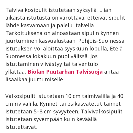
Talvivalkosipulit istutetaan syksyllä. Liian
aikaista istutusta on varottava, etteivät sipulit
lähde kasvamaan ja palellu talvella.
Tarkoituksena on ainoastaan sipulin kynnen
juurtuminen kasvualustaan. Pohjois-Suomessa
istutuksen voi aloittaa syyskuun lopulla, Etelä-
Suomessa lokakuun puolivälissä. Jos
istuttaminen viivästyy tai talventulo
yllättää,
Biolan Puutarhan Talvisuoja
antaa
lisäaikaa juurtumiselle.
Valkosipulit istutetaan 10 cm taimivälillä ja 40
cm rivivälillä. Kynnet tai esikasvatetut taimet
istutetaan 5–8 cm syvyyteen. Talvivalkosipulit
istutetaan syvempään kuin keväällä
istutettavat.