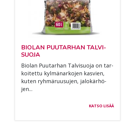
BIO­LAN PUU­TAR­HAN TAL­VI­
SUO­JA
Bio­lan Puu­tar­han Tal­vi­suo­ja on tar­
koi­tet­tu kyl­mä­nar­ko­jen kas­vien,
ku­ten ryh­mä­ruusu­jen, ja­lo­kär­hö­
jen...
KATSO LISÄÄ