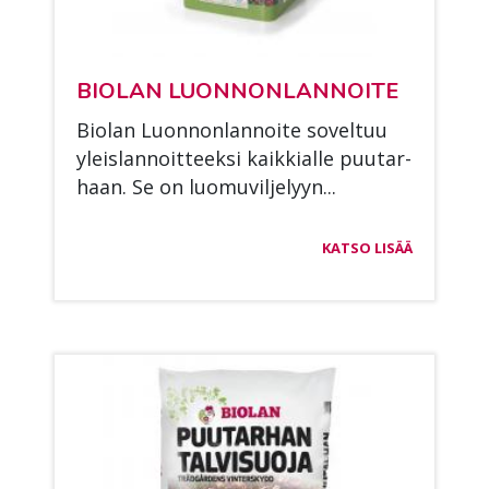
BIO­LAN LUON­NON­LAN­NOI­TE
Bio­lan Luon­non­lan­noi­te so­vel­tuu
yleis­lan­noit­teek­si kaik­kial­le puu­tar­
haan. Se on luo­mu­vil­je­lyyn...
KATSO LISÄÄ