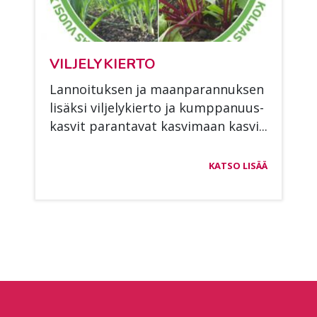
VIL­JE­LY­KIER­TO
Lan­noi­tuk­sen ja maan­pa­ran­nuk­sen
li­säk­si vil­je­ly­kier­to ja kump­pa­nuus­
kas­vit pa­ran­ta­vat kas­vi­maan kas­vi...
KATSO LISÄÄ