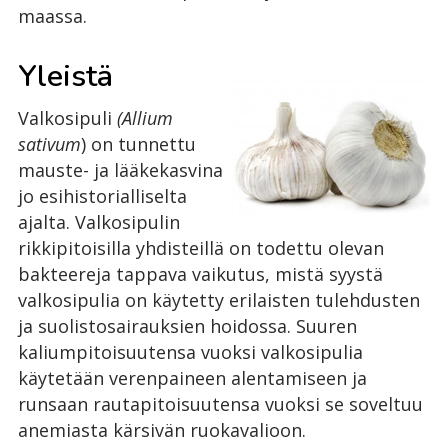
maassa.
Yleistä
Valkosipuli
(Allium
sativum
) on tunnettu
mauste- ja lääkekasvina
jo esihistorialliselta
ajalta. Valkosipulin
rikkipitoisilla yhdisteillä on todettu olevan
bakteereja tappava vaikutus, mistä syystä
valkosipulia on käytetty erilaisten tulehdusten
ja suolistosairauksien hoidossa. Suuren
kaliumpitoisuutensa vuoksi valkosipulia
käytetään verenpaineen alentamiseen ja
runsaan rautapitoisuutensa vuoksi se soveltuu
anemiasta kärsivän ruokavalioon.