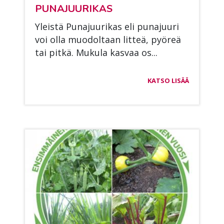
PU­NA­JUU­RI­KAS
Yleis­tä Pu­na­juu­ri­kas eli pu­na­juu­ri
voi olla muo­dol­taan lit­teä, pyö­reä
tai pit­kä. Mu­ku­la kas­vaa os...
KATSO LISÄÄ