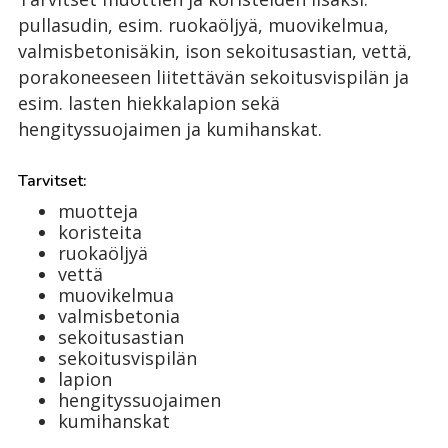
pullasudin, esim. ruokaöljyä, muovikelmua,
valmisbetonisäkin, ison sekoitusastian, vettä,
porakoneeseen liitettävän sekoitusvispilän ja
esim. lasten hiekkalapion sekä
hengityssuojaimen ja kumihanskat.
Tarvitset:
muotteja
koristeita
ruokaöljyä
vettä
muovikelmua
valmisbetonia
sekoitusastian
sekoitusvispilän
lapion
hengityssuojaimen
kumihanskat