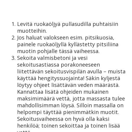
Levitä ruokaöljyä pullasudilla puhtaisiin
muotteihin.
Jos haluat valokseen esim. pitsikuosia,
painele ruokaöljyllä kyllästetty pitsiliina
muotin pohjalle tässä vaiheessa.
Sekoita valmisbetoni ja vesi
sekoitusastiassa porakoneeseen
liitettävän sekoitusvispilän avulla – muista
käyttää hengityssuojainta! Säkin kyljestä
löytyy ohjeet lisättävän veden määrästä.
Kannattaa lisätä ohjeiden mukainen
maksimimäärä vettä, jotta massasta tulee
mahdollisimman löysä. Silloin massalla on
helpompi täyttää pienimmätkin muotit.
Sekoitusvaiheessa on hyvä olla kaksi
henkilöä; toinen sekoittaa ja toinen lisää