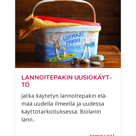
LAN­NOI­TE­PA­KIN UUSIO­KÄYT­
TÖ
Jat­ka käy­te­tyn lan­noi­te­pa­kin elä­
mää uu­del­la il­meel­lä ja uu­des­sa
käyt­tö­tar­koi­tuk­ses­sa. Bio­la­nin
lann...