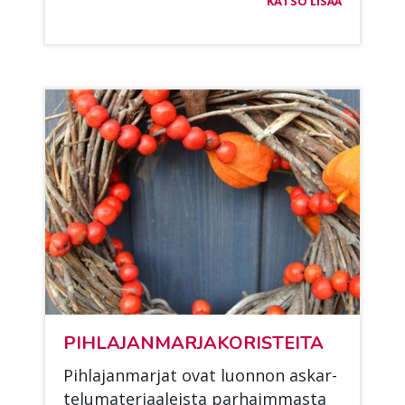
KATSO LISÄÄ
PIH­LA­JAN­MAR­JA­KO­RIS­TEI­TA
Pih­la­jan­mar­jat ovat luon­non as­kar­
te­lu­ma­te­ri­aa­leis­ta par­haim­mas­ta