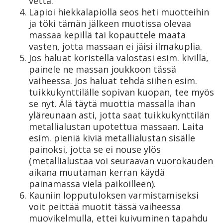
vettä.
Lapioi hiekkalapiolla seos heti muotteihin
ja töki tämän jälkeen muotissa olevaa
massaa kepillä tai kopauttele maata
vasten, jotta massaan ei jäisi ilmakuplia.
Jos haluat koristella valostasi esim. kivillä,
painele ne massan joukkoon tässä
vaiheessa. Jos haluat tehdä siihen esim.
tuikkukynttilälle sopivan kuopan, tee myös
se nyt. Älä täytä muottia massalla ihan
yläreunaan asti, jotta saat tuikkukynttilän
metallialustan upotettua massaan. Laita
esim. pieniä kiviä metallialustan sisälle
painoksi, jotta se ei nouse ylös
(metallialustaa voi seuraavan vuorokauden
aikana muutaman kerran käydä
painamassa vielä paikoilleen).
Kauniin lopputuloksen varmistamiseksi
voit peittää muotit tässä vaiheessa
muovikelmulla, ettei kuivuminen tapahdu