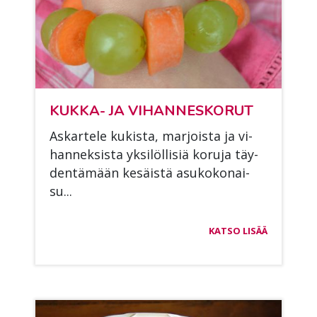
KUK­KA- JA VI­HAN­NES­KO­RUT
As­kar­te­le ku­kis­ta, mar­jois­ta ja vi­
han­nek­sis­ta yk­si­löl­li­siä ko­ru­ja täy­
den­tä­mään ke­säis­tä asu­ko­ko­nai­
su...
KATSO LISÄÄ