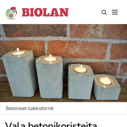
Betoniset tuikkutornit
Vala be­to­ni­ko­ris­tei­ta