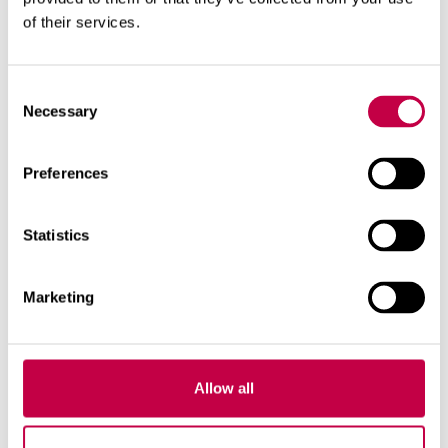
Betoniset tuikkukipot
of their services.
Consent
Necessary
Selection
askartelu
Aiheeseen liittyviä artikkeleita
Preferences
Statistics
Marketing
Allow all