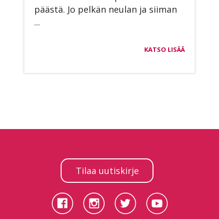
pääs­tä. Jo pel­kän neu­lan ja sii­man
...
KATSO LISÄÄ
Tilaa uutiskirje