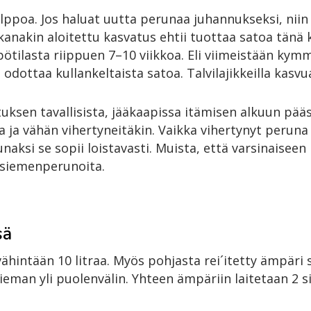
poa. Jos haluat uutta perunaa juhannukseksi, niin 
ikanakin aloitettu kasvatus ehtii tuottaa satoa tänä
mpötilasta riippuen 7–10 viikkoa. Eli viimeistään ky
dottaa kullankeltaista satoa. Talvilajikkeilla kasv
uksen tavallisista, jääkaapissa itämisen alkuun pää
a ja vähän vihertyneitäkin. Vaikka vihertynyt peruna 
aksi se sopii loistavasti. Muista, että varsinaise
a siemenperunoita.
sä
vähintään 10 litraa. Myös pohjasta rei´itetty ämpär
hieman yli puolenvälin. Yhteen ämpäriin laitetaan 2