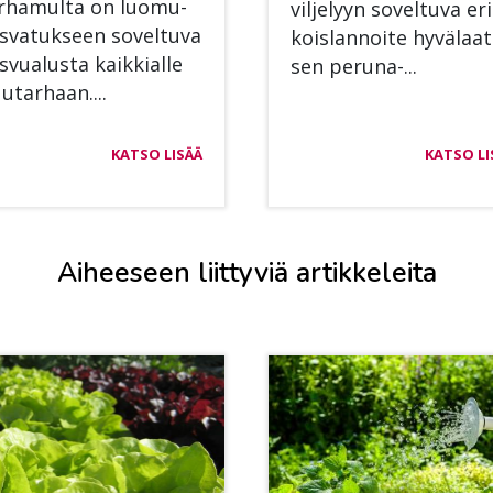
r­ha­mul­ta on luo­mu­
vil­je­lyyn so­vel­tu­va eri
s­va­tuk­seen so­vel­tu­va
kois­lan­noi­te hy­vä­laa­
­vua­lus­ta kaik­kial­le
sen pe­ru­na-...
u­tar­haan....
KATSO LISÄÄ
KATSO LI
Aiheeseen liittyviä artikkeleita