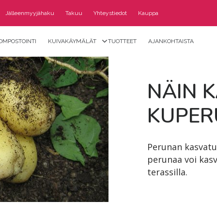
Jälleenmyyjähaku
Takuu
Yhteystiedot
Kauppa
OMPOSTOINTI
KUIVAKÄYMÄLÄT
TUOTTEET
AJANKOHTAISTA
NÄIN K
KU­PE­
Perunan kasvatuk
perunaa voi kasv
terassilla.