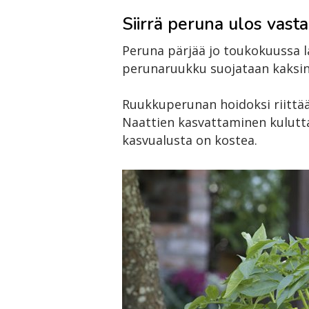
Siirrä peruna ulos vast
Peruna pärjää jo toukokuussa la
perunaruukku suojataan kaksinke
Ruukkuperunan hoidoksi riittää 
Naattien kasvattaminen kuluttaa
kasvualusta on kostea.