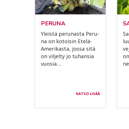
PE­RU­NA
SA
Yleis­tä pe­ru­nas­ta Pe­ru­
Sa­
na on ko­toi­sin Ete­lä-
lu
Ame­ri­kas­ta, jos­sa sitä
ve
on vil­jel­ty jo tu­han­sia
on
vuo­sia....
ne
KATSO LISÄÄ