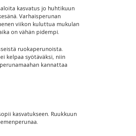
aloita kasvatus jo huhtikuun
 kesänä. Varhaisperunan
mmenen viikon kuluttua mukulan
uaika on vähän pidempi.
sseistä ruokaperunoista.
ei kelpaa syötäväksi, niin
en perunamaahan kannattaa
i sopii kasvatukseen. Ruukkuun
 siemenperunaa.