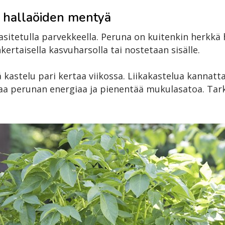
a hallaöiden mentyä
sitetulla parvekkeella. Peruna on kuitenkin herkkä 
rtaisella kasvuharsolla tai nostetaan sisälle.
kastelu pari kertaa viikossa. Liikakastelua kannattaa
 perunan energiaa ja pienentää mukulasatoa. Tarkist