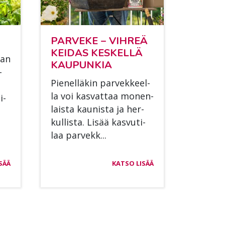
PAR­VE­KE − VIH­REÄ
KEI­DAS KES­KELLÄ
aan
KAU­PUN­KIA
­
Pie­nel­lä­kin par­vek­keel­
la voi kas­vat­taa mo­nen­
i­
lais­ta kau­nis­ta ja her­
kul­lis­ta. Li­sää kas­vu­ti­
laa par­vekk...
SÄÄ
KATSO LISÄÄ