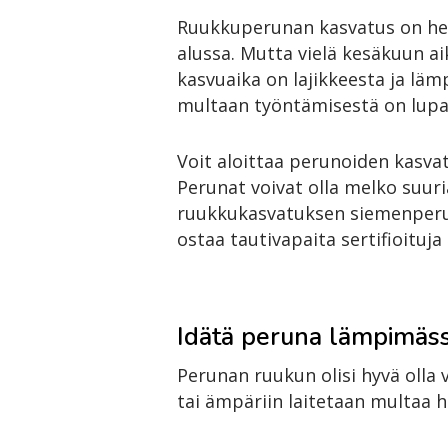
Ruukkuperunan kasvatus on help
alussa. Mutta vielä kesäkuun a
kasvuaika on lajikkeesta ja lä
multaan työntämisestä on lupa o
Voit aloittaa perunoiden kasvat
Perunat voivat olla melko suuri
ruukkukasvatuksen siemenperun
ostaa tautivapaita sertifioituj
Idätä peruna lämpimäs
Perunan ruukun olisi hyvä olla 
tai ämpäriin laitetaan multaa 