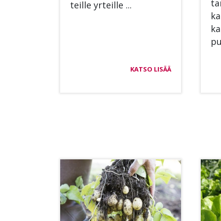
ta
teil­le yr­teil­le ...
ka
kas
pu
KATSO LISÄÄ