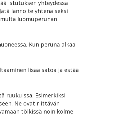
sää istutuksen yhteydessä
Jätä lannoite yhtenäiseksi
vä multa luomuperunan
uhuoneessa. Kun peruna alkaa
ltaaminen lisää satoa ja estää
ä ruukuissa. Esimerkiksi
een. Ne ovat riittävän
svamaan tölkissä noin kolme