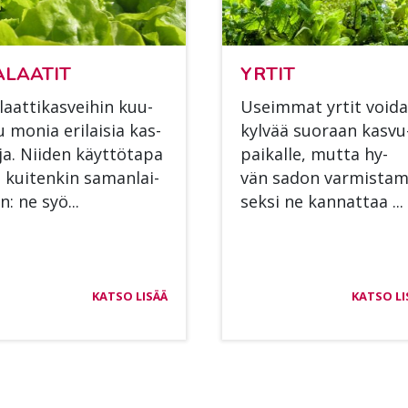
­LAA­TIT
YR­TIT
laat­ti­kas­vei­hin kuu­
Useim­mat yr­tit voi­d
u mo­nia eri­lai­sia kas­
kyl­vää suo­raan kas­vu
­ja. Nii­den käyt­tö­ta­pa
pai­kal­le, mut­ta hy­
 kui­ten­kin sa­man­lai­
vän sa­don var­mis­ta­m
n: ne syö...
sek­si ne kan­nat­taa ...
KATSO LISÄÄ
KATSO LI