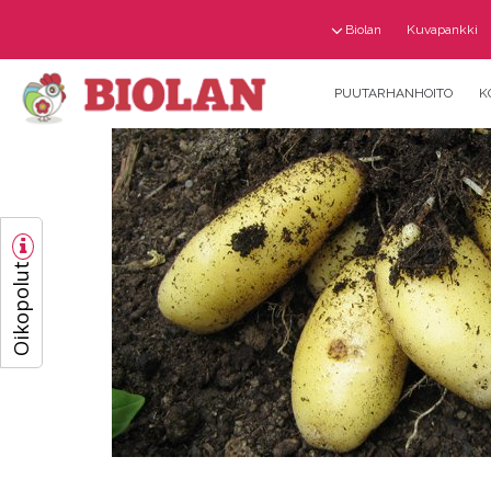
Biolan
Kuvapankki
PUUTARHANHOITO
K
Oikopolut