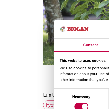
Consent
This website uses cookies
We use cookies to personalis
information about your use of
other information that you’ve
Consent
Lue lisää aiheista
Necessary
Selection
hyötykasvit
parveke
t