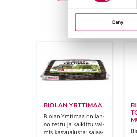
Deny
BIO­LAN YRT­TI­MAA
B
T
Bio­lan Yrt­ti­maa on lan­
M
noi­tet­tu ja kal­kit­tu val­
Bi
mis kas­vua­lus­ta: sa­laa­