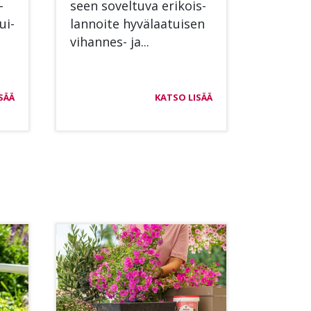
­
seen so­vel­tu­va eri­kois­
tui­
lan­noi­te hy­vä­laa­tui­sen
vi­han­nes- ja...
SÄÄ
KATSO LISÄÄ