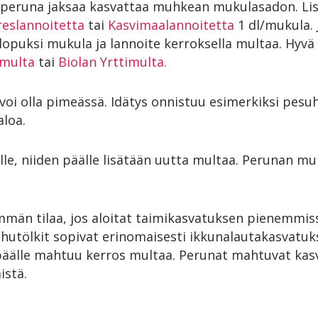
ä peruna jaksaa kasvattaa muhkean mukulasadon. Li
reslannoitetta
tai
Kasvimaalannoitetta
1 dl/mukula. 
 lopuksi mukula ja lannoite kerroksella multaa. Hy
smulta
tai
Biolan Yrttimulta.
oi olla pimeässä. Idätys onnistuu esimerkiksi pes
aloa.
le, niiden päälle lisätään uutta multaa. Perunan mu
mmän tilaa, jos aloitat taimikasvatuksen pienemmiss
hutölkit sopivat erinomaisesti ikkunalautakasvatuks
a päälle mahtuu kerros multaa. Perunat mahtuvat ka
istä.