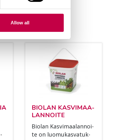
Allow all
JA
BIO­LAN KAS­VI­MAA­
LAN­NOI­TE
Bio­lan Kas­vi­maa­lan­noi­
­
te on luo­mu­kas­va­tuk­