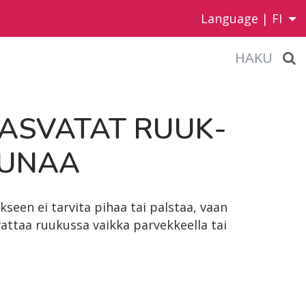
Language |
FI
HAKU
AS­VA­TAT RUUK­
RU­NAA
seen ei tarvita pihaa tai palstaa, vaan
attaa ruukussa vaikka parvekkeella tai