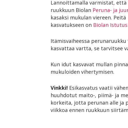
Lannoittamalla varmistat, ett
ruukkuun Biolan
Peruna- ja juu
kasaksi mukulan viereen. Peitä
kasvatukseen on
Biolan Istutu
Itämisvaiheessa perunaruukku v
kasvattaa vartta, se tarvitsee v
Kun idut kasvavat mullan pinnal
mukuloiden vihertymisen.
Vinkki!
Esikasvatus vaatii vähe
huuhdotut maito-, piimä- ja me
korkeita, jotta perunan alle j
viikkoa ennen ruukkuun siirtäm