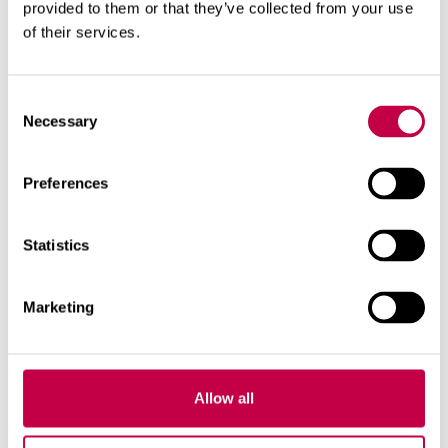
provided to them or that they’ve collected from your use
VÖ­AJAT
of their services.
Ku­kat Kas­vi Kyl­vö­ajan­koh­ta Muu­ta Ah­
ke­ra­lii­sa 15.3. Sie­men...
Consent
14.03.2023
KATSO LISÄÄ
Necessary
Selection
Preferences
Statistics
Marketing
Allow all