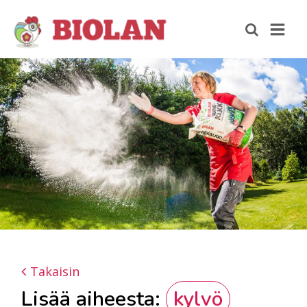
Takaisin
Lisää aiheesta:
kylvö