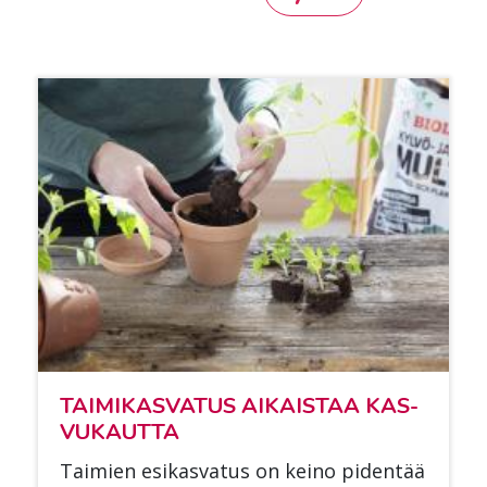
TAI­MI­KAS­VA­TUS AI­KAIS­TAA KAS­
VU­KAUT­TA
Tai­mien esi­kas­va­tus on kei­no pi­den­tää