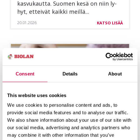
kas­vu­kaut­ta. Suo­men kesä on niin ly­
hyt, et­tei­vät kaik­ki meil­lä...
20.01.2026
KATSO LISÄÄ
Consent
Details
About
This website uses cookies
We use cookies to personalise content and ads, to
provide social media features and to analyse our traffic.
We also share information about your use of our site with
our social media, advertising and analytics partners who
may combine it with other information that you’ve
ESI­KAS­VA­TET­TA­VIEN LA­JIEN KYL­