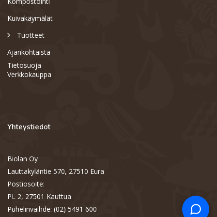
Kompostointi
Kuivakäymälät
Tuotteet
Ajankohtaista
Tietosuoja
Verkkokauppa
Yhteystiedot
Biolan Oy
Support
S
Lauttakyläntie 570, 27510 Eura
Hi there! How can we help you
today?
Postiosoite:
PL 2, 27501 Kauttua
Puhelinvaihde: (02) 5491 600