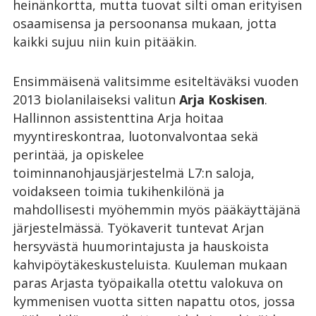
heinänkortta, mutta tuovat silti oman erityisen
osaamisensa ja persoonansa mukaan, jotta
kaikki sujuu niin kuin pitääkin.
Ensimmäisenä valitsimme esiteltäväksi vuoden
2013 biolanilaiseksi valitun
Arja Koskisen
.
Hallinnon assistenttina Arja hoitaa
myyntireskontraa, luotonvalvontaa sekä
perintää, ja opiskelee
toiminnanohjausjärjestelmä L7:n saloja,
voidakseen toimia tukihenkilönä ja
mahdollisesti myöhemmin myös pääkäyttäjänä
järjestelmässä. Työkaverit tuntevat Arjan
hersyvästä huumorintajusta ja hauskoista
kahvipöytäkeskusteluista. Kuuleman mukaan
paras Arjasta työpaikalla otettu valokuva on
kymmenisen vuotta sitten napattu otos, jossa