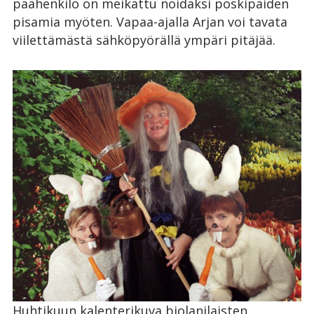
päähenkilö on meikattu noidaksi poskipäiden
pisamia myöten. Vapaa-ajalla Arjan voi tavata
viilettämästä sähköpyörällä ympäri pitäjää.
Huhtikuun kalenterikuva biolanilaisten