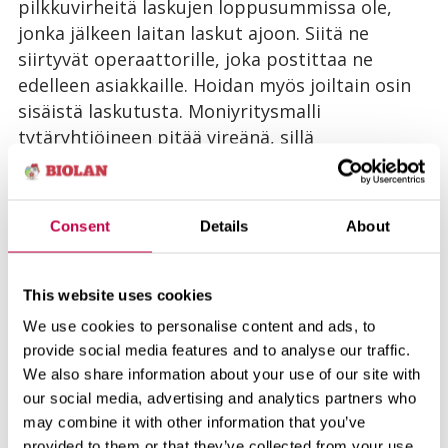
pilkkuvirheitä laskujen loppusummissa ole,
jonka jälkeen laitan laskut ajoon. Siitä ne
siirtyvät operaattorille, joka postittaa ne
edelleen asiakkaille. Hoidan myös joiltain osin
sisäistä laskutusta. Moniyritysmalli
tytäryhtiöineen pitää vireänä, sillä
laskutettavaa ja selvitettävää aina riittää.
Työpäivät vaihtelevat hurjasti, kahta
samanlaista päivää ei juuri ole.
Consent
Details
About
Hauskin työpäiväsi tai muistosi
Biolanilla?
This website uses cookies
We use cookies to personalise content and ads, to
Yleensä työpäivät ovat hauskoja, kahvitunnit ja
provide social media features and to analyse our traffic.
lounastauot etenkin! Hauskoja tapauksia
We also share information about your use of our site with
vuosien varrella on ollut monia, riittäisi
our social media, advertising and analytics partners who
melkeinpä kirjaksi saakka. Mainittakoon vaikka
may combine it with other information that you’ve
yksi tapaus ajalta, jolloin vielä tein tilauksia.
provided to them or that they’ve collected from your use