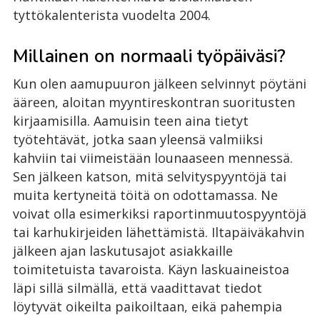
tyttökalenterista vuodelta 2004.
Millainen on normaali työpäiväsi?
Kun olen aamupuuron jälkeen selvinnyt pöytäni
ääreen, aloitan myyntireskontran suoritusten
kirjaamisilla. Aamuisin teen aina tietyt
työtehtävät, jotka saan yleensä valmiiksi
kahviin tai viimeistään lounaaseen mennessä.
Sen jälkeen katson, mitä selvityspyyntöjä tai
muita kertyneitä töitä on odottamassa. Ne
voivat olla esimerkiksi raportinmuutospyyntöjä
tai karhukirjeiden lähettämistä. Iltapäiväkahvin
jälkeen ajan laskutusajot asiakkaille
toimitetuista tavaroista. Käyn laskuaineistoa
läpi sillä silmällä, että vaadittavat tiedot
löytyvät oikeilta paikoiltaan, eikä pahempia