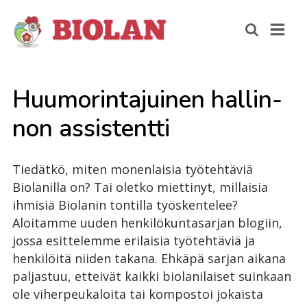
Huu­mo­rin­ta­jui­nen hal­lin­
non as­sis­tent­ti
Tiedätkö, miten monenlaisia työtehtäviä
Biolanilla on? Tai oletko miettinyt, millaisia
ihmisiä Biolanin tontilla työskentelee?
Aloitamme uuden henkilökuntasarjan blogiin,
jossa esittelemme erilaisia työtehtäviä ja
henkilöitä niiden takana. Ehkäpä sarjan aikana
paljastuu, etteivät kaikki biolanilaiset suinkaan
ole viherpeukaloita tai kompostoi jokaista