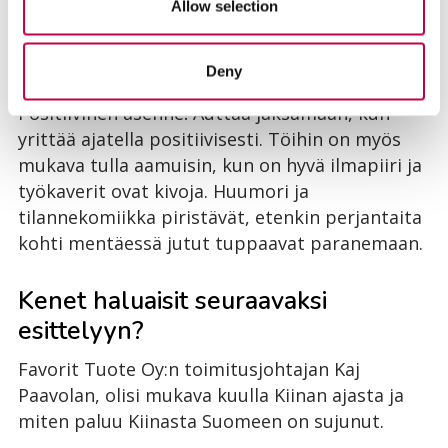
Allow selection
väriä.
Vinkkisi työssäjaksamiseen?
Deny
Positiivinen asenne! Auttaa jaksamaan, kun
yrittää ajatella positiivisesti. Töihin on myös
mukava tulla aamuisin, kun on hyvä ilmapiiri ja
työkaverit ovat kivoja. Huumori ja
tilannekomiikka piristävät, etenkin perjantaita
kohti mentäessä jutut tuppaavat paranemaan.
Kenet haluaisit seuraavaksi
esittelyyn?
Favorit Tuote Oy:n toimitusjohtajan Kaj
Paavolan, olisi mukava kuulla Kiinan ajasta ja
miten paluu Kiinasta Suomeen on sujunut.