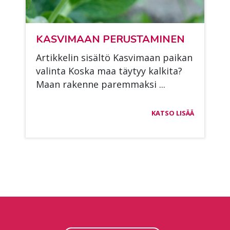
KAS­VI­MAAN PE­RUS­TA­MI­NEN
Ar­tik­ke­lin si­säl­tö Kas­vi­maan pai­kan
va­lin­ta Kos­ka maa täy­tyy kal­ki­ta?
Maan ra­ken­ne pa­rem­mak­si ...
KATSO LISÄÄ