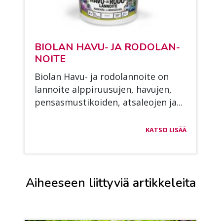
BIO­LAN HAVU- JA RO­DO­LAN­
NOI­TE
Bio­lan Havu- ja ro­do­lan­noi­te on
lan­noi­te alp­pi­ruusu­jen, ha­vu­jen,
pen­sas­mus­ti­koi­den, at­sa­leo­jen ja...
KATSO LISÄÄ
Aiheeseen liittyviä artikkeleita