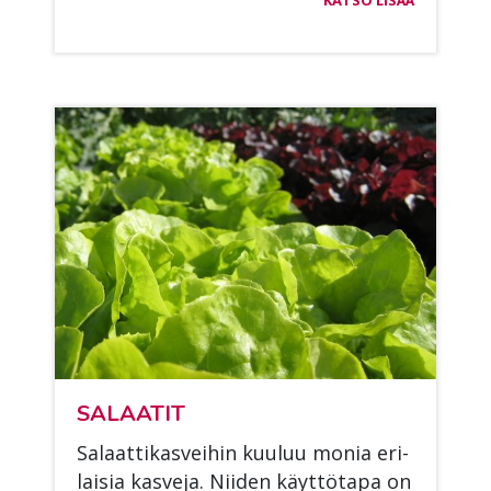
SA­LAA­TIT
Sa­laat­ti­kas­vei­hin kuu­luu mo­nia eri­
lai­sia kas­ve­ja. Nii­den käyt­tö­ta­pa on