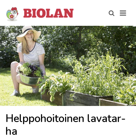
Help­po­hoi­toi­nen la­va­tar­
ha