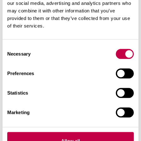
our social media, advertising and analytics partners who
lannoitteet voi annostella kylvön tai istutuksen
may combine it with other information that you’ve
jälkeen myös taimirivin viereen. Vihanneksille
provided to them or that they’ve collected from your use
soveltuu erinomaisesti
Biolan
of their services.
Kasvimaalannoite
. Viljelykierto auttaa
pitämään maan hyvässä kunnossa ja kasvit
Consent
terveinä. Myös lavatarhaan kannattaa
Necessary
Selection
suunnitella viljelykierto, jossa lehtivihannekset,
juurekset ja paljokasvit vuorottelevat.
Preferences
Statistics
Lue lisää viljelykierrosta
Marketing
Allow all