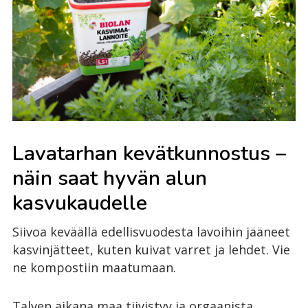
Lavatarhan kevätkunnostus –
näin saat hyvän alun
kasvukaudelle
Siivoa keväällä edellisvuodesta lavoihin jääneet
kasvinjätteet, kuten kuivat varret ja lehdet. Vie
ne kompostiin maatumaan.
Talven aikana maa tiivistyy ja orgaanista