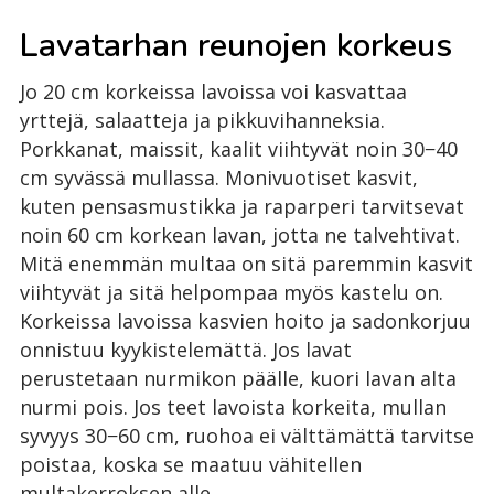
Lavatarhan reunojen korkeus
Jo 20 cm korkeissa lavoissa voi kasvattaa
yrttejä, salaatteja ja pikkuvihanneksia.
Porkkanat, maissit, kaalit viihtyvät noin 30−40
cm syvässä mullassa. Monivuotiset kasvit,
kuten pensasmustikka ja raparperi tarvitsevat
noin 60 cm korkean lavan, jotta ne talvehtivat.
Mitä enemmän multaa on sitä paremmin kasvit
viihtyvät ja sitä helpompaa myös kastelu on.
Korkeissa lavoissa kasvien hoito ja sadonkorjuu
onnistuu kyykistelemättä. Jos lavat
perustetaan nurmikon päälle, kuori lavan alta
nurmi pois. Jos teet lavoista korkeita, mullan
syvyys 30−60 cm, ruohoa ei välttämättä tarvitse
poistaa, koska se maatuu vähitellen
multakerroksen alle.