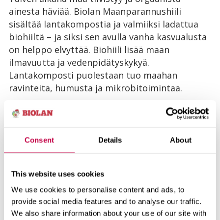
ainesta häviää. Biolan Maanparannushiili
sisältää lantakompostia ja valmiiksi ladattua
biohiiltä – ja siksi sen avulla vanha kasvualusta
on helppo elvyttää. Biohiili lisää maan
ilmavuutta ja vedenpidätyskykyä.
Lantakomposti puolestaan tuo maahan
ravinteita, humusta ja mikrobitoimintaa.
Maanparannushiiltä levitetään vanhan mullan
päälle 2–4 cm kerros ja se sekoitetaan mullan
pintakerrokseen.
Consent
Details
About
This website uses cookies
Sen lisäksi tarvitaan kasvikohtainen
We use cookies to personalise content and ads, to
hoitolannoitus. Lisää lavatarhaan
provide social media features and to analyse our traffic.
pitkävaikutteista, orgaanista lannoitetta ja
We also share information about your use of our site with
sekoita se pintamaahan. Orgaaniset