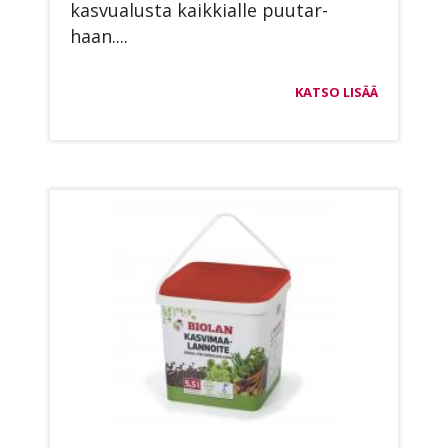
kas­vua­lus­ta kaik­kial­le puu­tar­
haan....
KATSO LISÄÄ