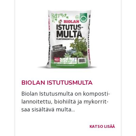
BIO­LAN IS­TU­TUS­MUL­TA
Bio­lan Is­tu­tus­mul­ta on kom­pos­ti­
lan­noi­tet­tu, bio­hiil­tä ja my­kor­rit­
saa si­säl­tä­vä mul­ta...
KATSO LISÄÄ