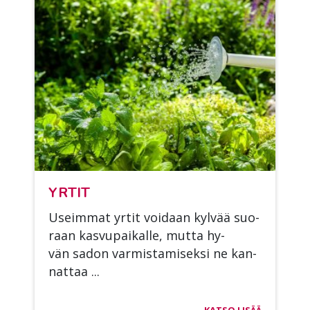
YR­TIT
Useim­mat yr­tit voi­daan kyl­vää suo­
raan kas­vu­pai­kal­le, mut­ta hy­
vän sa­don var­mis­ta­mi­sek­si ne kan­
nat­taa ...
KATSO LISÄÄ