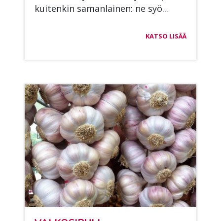
kui­ten­kin sa­man­lai­nen: ne syö...
KATSO LISÄÄ