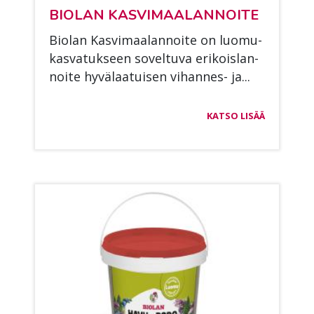
BIO­LAN KAS­VI­MAA­LAN­NOI­TE
Bio­lan Kas­vi­maa­lan­noi­te on luo­mu­
kas­va­tuk­seen so­vel­tu­va eri­kois­lan­
noi­te hy­vä­laa­tui­sen vi­han­nes- ja...
KATSO LISÄÄ