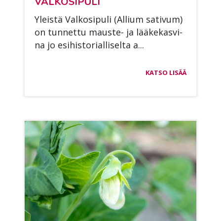
VAL­KO­SI­PU­LI
Yleis­tä Val­ko­si­pu­li (Al­lium sa­ti­vum)
on tun­net­tu maus­te- ja lää­ke­kas­vi­
na jo esi­his­to­rial­li­sel­ta a...
KATSO LISÄÄ