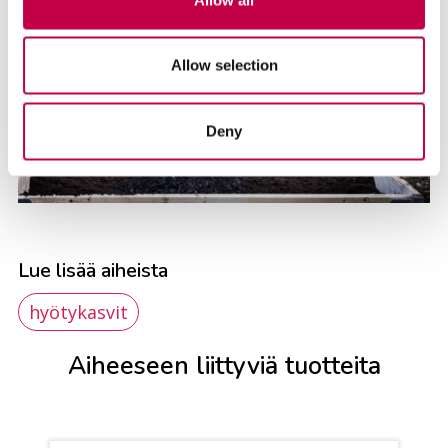
Allow selection
Deny
Lue lisää aiheista
hyötykasvit
Aiheeseen liittyviä tuotteita