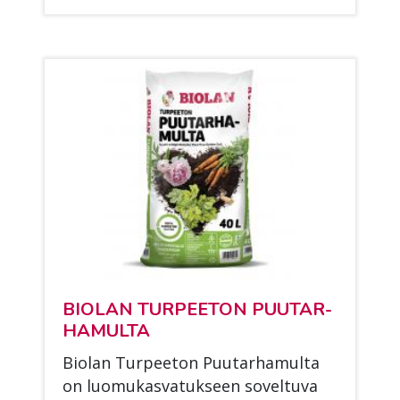
BIO­LAN TUR­PEE­TON PUU­TAR­
HA­MUL­TA
Bio­lan Tur­pee­ton Puu­tar­ha­mul­ta
on luo­mu­kas­va­tuk­seen so­vel­tu­va