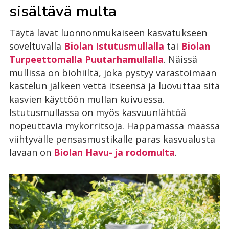
sisältävä multa
Täytä lavat luonnonmukaiseen kasvatukseen
soveltuvalla
Biolan Istutusmullalla
tai
Biolan
Turpeettomalla Puutarhamullalla
. Näissä
mullissa on biohiiltä, joka pystyy varastoimaan
kastelun jälkeen vettä itseensä ja luovuttaa sitä
kasvien käyttöön mullan kuivuessa.
Istutusmullassa on myös kasvuunlähtöä
nopeuttavia mykorritsoja. Happamassa maassa
viihtyvälle pensasmustikalle paras kasvualusta
lavaan on
Biolan Havu- ja rodomulta
.