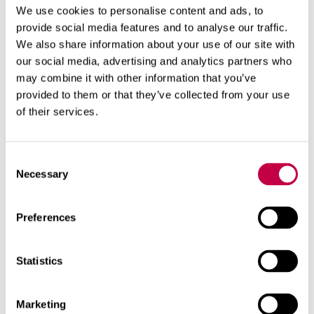
Vihervuonna, 1985, 1995, 2000, 2008 ja nyt 2016
We use cookies to personalise content and ads, to
siis viidettä kertaa. Kunakin vuonna mitaleita
provide social media features and to analyse our traffic.
jaetaan noin 50 kappaletta. Vuoden 2016
We also share information about your use of our site with
our social media, advertising and analytics partners who
mitaleista osa on jaettu jo aikaisemmissa
may combine it with other information that you’ve
Vihervuoden tapahtumissa. Tunnustuksen voi
provided to them or that they’ve collected from your use
saada yksityinen henkilö, yhdistys, kunta tai
of their services.
yritys tai muu yhteisö.
Vihervuosi on valtakunnallinen teemavuosi, jonka
Consent
tavoitteena on innostaa ihmiset, yhteisöt, järjestöt
Necessary
Selection
ja yritykset toimimaan oman lähiympäristönsä
hyväksi. Tarkoituksena on edistää rakennetun
Preferences
ympäristön viihtyisyyttä ja sitä kautta ihmisten
hyvinvointia.
Statistics
Lue lisää aiheista
Marketing