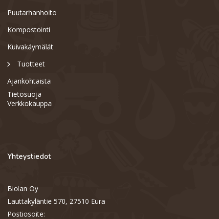
Puutarhanhoito
Kompostointi
Kuivakäymälät
Tuotteet
Ajankohtaista
Tietosuoja
Verkkokauppa
Yhteystiedot
Biolan Oy
Support
S
Lauttakyläntie 570, 27510 Eura
Hi there! How can we help you
today?
Postiosoite: