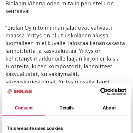
Biolanin Vihervuoden mitalin perustelu on
seuraava:
”Biolan Oy:n toiminnan jalat ovat vahvasti
maassa. Yritys on ollut uskollinen alussa
luomalleen mielikuvalle: jalostaa kanankakasta
lannoitteita ja kasvualustaa. Yritys on
kehittänyt markkinoille laajan kirjon erilaisia
tuotteita, kuten kompostorit, lannoitteet,
kasvualustat, kuivakäymälät,
jätevesijärjestelmät. Yritys on säilyttänyt
raikkaan, innovatiivisen ja
ympäristöteknologiaa kehittävän tapansa
toimia. Uudet ratkaisut edistävät ympäristöä
Consent
Details
About
suojelevaa toimintatapaa.”
Vihervuoden mitalia on jaettu jokaisena
This website uses cookies