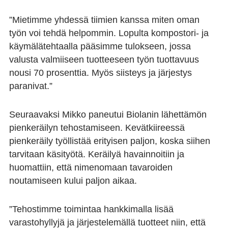
”Mietimme yhdessä tiimien kanssa miten oman
työn voi tehdä helpommin. Lopulta kompostori- ja
käymälätehtaalla pääsimme tulokseen, jossa
valusta valmiiseen tuotteeseen työn tuottavuus
nousi 70 prosenttia. Myös siisteys ja järjestys
paranivat.”
Seuraavaksi Mikko paneutui Biolanin lähettämön
pienkeräilyn tehostamiseen. Kevätkiireessä
pienkeräily työllistää erityisen paljon, koska siihen
tarvitaan käsityötä. Keräilyä havainnoitiin ja
huomattiin, että nimenomaan tavaroiden
noutamiseen kului paljon aikaa.
”Tehostimme toimintaa hankkimalla lisää
varastohyllyjä ja järjestelemällä tuotteet niin, että