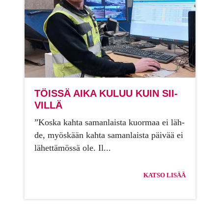
TÖIS­SÄ AIKA KU­LUU KUIN SII­
VIL­LÄ
”Kos­ka kah­ta sa­man­lais­ta kuor­maa ei läh­
de, myös­kään kah­ta sa­man­lais­ta päi­vää ei
lä­het­tä­mös­sä ole. Il...
KATSO LISÄÄ