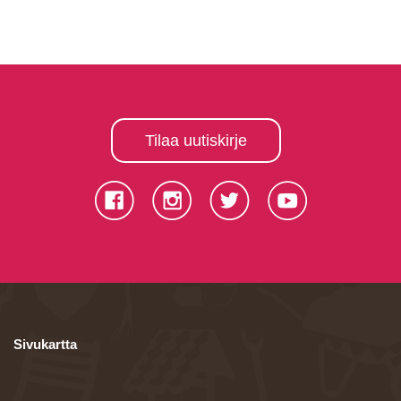
Tilaa uutiskirje
Sivukartta