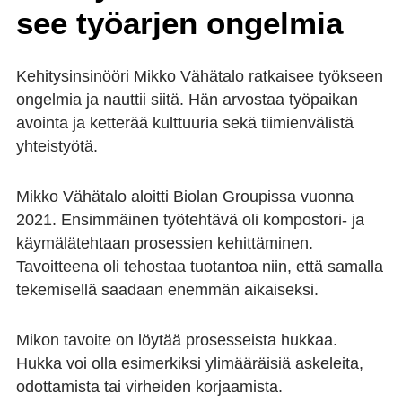
see työ­ar­jen on­gel­mia
Kehitysinsinööri Mikko Vähätalo ratkaisee työkseen
ongelmia ja nauttii siitä. Hän arvostaa työpaikan
avointa ja ketterää kulttuuria sekä tiimienvälistä
yhteistyötä.
Mikko Vähätalo aloitti Biolan Groupissa vuonna
2021. Ensimmäinen työtehtävä oli kompostori- ja
käymälätehtaan prosessien kehittäminen.
Tavoitteena oli tehostaa tuotantoa niin, että samalla
tekemisellä saadaan enemmän aikaiseksi.
Mikon tavoite on löytää prosesseista hukkaa.
Hukka voi olla esimerkiksi ylimääräisiä askeleita,
odottamista tai virheiden korjaamista.