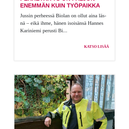
ENEM­MÄN KUIN TYÖ­PAIK­KA
Jus­sin per­hees­sä Bio­lan on ol­lut aina läs­
nä – eikä ihme, hä­nen isoi­sän­sä Han­nes
Ka­ri­nie­mi pe­rus­ti Bi...
KATSO LISÄÄ