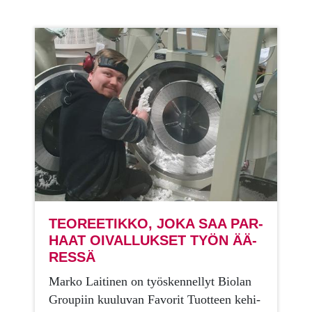
TEO­REE­TIK­KO, JOKA SAA PAR­
HAAT OI­VAL­LUK­SET TYÖN ÄÄ­
RES­SÄ
Mar­ko Lai­ti­nen on työs­ken­nel­lyt Bio­lan
Grou­piin kuu­lu­van Fa­vo­rit Tuot­teen ke­hi­