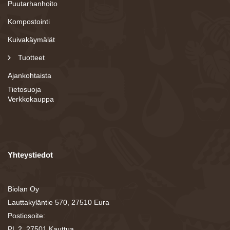
Puutarhanhoito
Kompostointi
Kuivakäymälät
Tuotteet
Ajankohtaista
Tietosuoja
Verkkokauppa
Yhteystiedot
Biolan Oy
Lauttakyläntie 570, 27510 Eura
Postiosoite:
PL 2, 27501 Kauttua