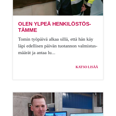
OLEN YL­PEÄ HEN­KI­LÖS­TÖS­
TÄM­ME
To­min työ­päi­vä al­kaa sil­lä, että hän käy
läpi edel­li­sen päi­vän tuo­tan­non val­mis­tus­
mää­rät ja an­taa lu...
KATSO LISÄÄ