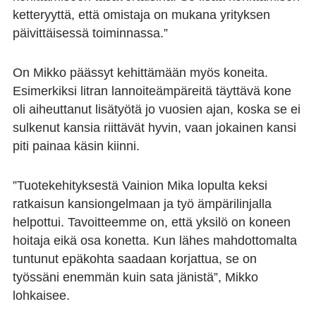
ketteryyttä, että omistaja on mukana yrityksen
päivittäisessä toiminnassa.”
On Mikko päässyt kehittämään myös koneita.
Esimerkiksi litran lannoiteämpäreitä täyttävä kone
oli aiheuttanut lisätyötä jo vuosien ajan, koska se ei
sulkenut kansia riittävät hyvin, vaan jokainen kansi
piti painaa käsin kiinni.
”Tuotekehityksestä Vainion Mika lopulta keksi
ratkaisun kansiongelmaan ja työ ämpärilinjalla
helpottui. Tavoitteemme on, että yksilö on koneen
hoitaja eikä osa konetta. Kun lähes mahdottomalta
tuntunut epäkohta saadaan korjattua, se on
työssäni enemmän kuin sata jänistä”, Mikko
lohkaisee.