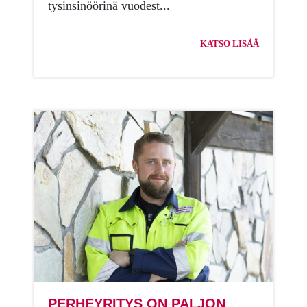
ty­sin­si­nöö­ri­nä vuo­dest...
KATSO LISÄÄ
PER­HEY­RI­TYS ON PAL­JON