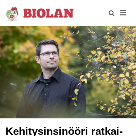
Ke­hi­ty­sin­si­nöö­ri rat­kai­