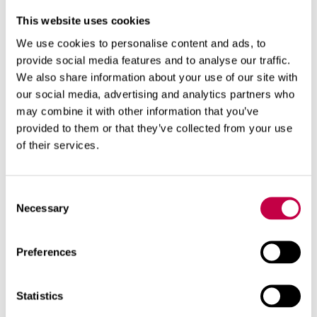
This website uses cookies
We use cookies to personalise content and ads, to
provide social media features and to analyse our traffic.
We also share information about your use of our site with
our social media, advertising and analytics partners who
may combine it with other information that you’ve
provided to them or that they’ve collected from your use
of their services.
Consent
Necessary
Selection
Kompostoija säästää jätelaskussa: Monissa
kunnissa sekajäteastian tyhjennysväliä voi pidentää
jopa 8‒12 viikkoon, jos taloudessa kompostoidaan.
Preferences
Märkä biojäte ei sovellu polttoon
Statistics