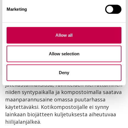
En ymmärrä kotimaassakaan biojätteen
polttamista. Miksi kuormitamme
Marketing
polttolaitosten muutenkin riittämätöntä
kapasiteettia kuljettamalla märkää ja huonosti
palavaa biojätettä jopa satojen kilometrin
Allow all
päähän? Jätteen voisi lajitella jo heti
syntypaikalla erikseen ja kompostoida.
Allow selection
Kotikompostointi
on ympäristön kannalta
järkevin vaihtoehto käsitellä pientaloasujien
Deny
biojätteet. Kompostoinnin etuja ovat säästö
jätekustannuksissa, ravinteiden kierrättäminen
niiden syntypaikalla ja kompostoimalla saatava
maanparannusaine omassa puutarhassa
käytettäväksi. Kotikompostoijalle ei synny
lainkaan biojätteen kuljetuksesta aiheutuvaa
hiilijalanjälkeä.