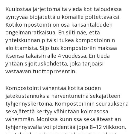
Kuulostaa järjettömältä viedä kotitaloudessa
syntyvää biojätettä ulkomaille poltettavaksi.
Kotikompostointi on osa kansantalouden
ongelmanratkaisua. En silti näe, että
yhteiskunnan pitäisi tukea kompostoinnin
aloittamista. Sijoitus kompostoriin maksaa
itsensä takaisin alle 4 vuodessa. En tiedä
yhtään sijoituskohdetta, joka tarjoaisi
vastaavan tuottoprosentin.
Kompostointi vähentää kotitalouden
jätekustannuksia harventuneina sekajätteen
tyhjennyskertoina. Kompostoinnin seurauksena
sekajätettä kertyy vähintään kolmasosa
vähemmän. Monissa kunnissa sekajäteastian
tyhjennysväliä voi pidentää jopa 8‒12 viikkoon,