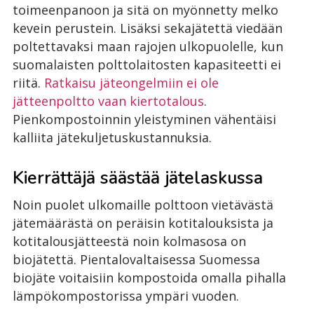
toimeenpanoon ja sitä on myönnetty melko
kevein perustein. Lisäksi sekajätettä viedään
poltettavaksi maan rajojen ulkopuolelle, kun
suomalaisten polttolaitosten kapasiteetti ei
riitä.
Ratkaisu jäteongelmiin ei ole
jätteenpoltto vaan kiertotalous
.
Pienkompostoinnin yleistyminen vähentäisi
kalliita jätekuljetuskustannuksia.
Kierrättäjä säästää jätelaskussa
Noin puolet ulkomaille polttoon vietävästä
jätemäärästä on peräisin kotitalouksista ja
kotitalousjätteestä noin kolmasosa on
biojätettä. Pientalovaltaisessa Suomessa
biojäte voitaisiin kompostoida omalla pihalla
lämpökompostorissa ympäri vuoden.