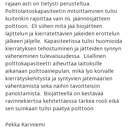
rajaan asti on tietysti perusteltua.
Polttolaitoskapasiteetin mitoittaminen tulisi
kuitenkin rajoittaa vain ns. jäännösjätteen
polttoon. Eli siihen mitä jää biojätteen
lajittelun ja kierrätettävien jakeiden erottelun
jälkeen jäljelle. Kapasiteetissa tulisi huomioida
kierrätyksen tehostuminen ja jätteiden synnyn
väheneminen tulevaisuudessa. Liiallinen
polttokapasiteetti aiheuttaa laitoksille
aikanaan polttoainepulan, mikä lyö korvalle
kierrätyskehitystä ja syntyvien jätemäärien
vähentämistä sekä näihin tavoitteisiin
panostamista. Biojätteellä on kestävää
ravinnekiertoa kehitettäessä tärkeä rooli eikä
sen suinkaan tulisi päätyä polttoon.
Pekka Kariniemi