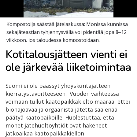
Kompostoija säästää jätelaskussa: Monissa kunnissa
sekajäteastian tyhjennysväliä voi pidentää jopa 8‒12
viikkoon, jos taloudessa kompostoidaan.
Ko­ti­ta­lous­jät­teen vien­ti ei
ole jär­ke­vää lii­ke­toi­min­taa
Suomi ei ole päässyt yhdyskuntajätteen
kierrätystavoitteeseen. Vuoden vaihteessa
voimaan tullut kaatopaikkakielto määrää, ettei
biohajoavaa ja orgaanista jätettä saa enää
päätyä kaatopaikoille. Huolestuttaa, että
monet jätehuoltoyhtiöt ovat hakeneet
jatkoaikaa kaatopaikkakiellon