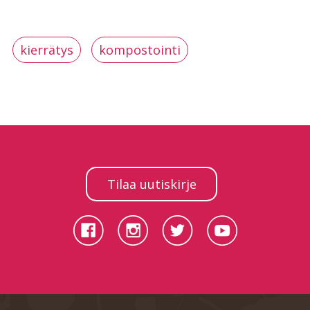
kierrätys
kompostointi
Tilaa uutiskirje